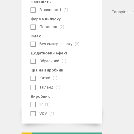
Наявність
В наявності
3
Форма випуску
Порошок
2
Смак
Без смаку і запаху
2
Додатковий ефект
Збудливий
1
Країна виробник
Китай
1
Таїланд
1
Виробник
IP
1
V&V
1