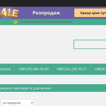
Покровська 37, Писаревка, Україна
 оплата
+380 (95) 682-34-54
+380 (63) 235-93-21
+380(67
джуючі препарати для жінок