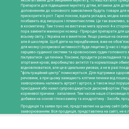
якісні вітаміни для зміцнення імунітету, то наш каталог прек
Препарати для підвищення імунітету дітям, вітаміни для діте
доповненням до основного замовлення будуть товари для кра
прискорити їх ріст. Гарні локони, вдала укладка, модна зачіск
позбавить від зморшок і пігментних плям. Це так важливо, 
в косметичку. Там точно не вистачає мега зручної 4-х сторінн
пора замінити манікюрні ножиці - Природні препарати для шк
всьому світу, і Україна не є винятком. Якщо раніше на скачки 
але й школярів. Щоб діяти на передбачення, вже не обов'язк
для мозку і розумової активності буде лецитин (у нас є і під
серцево-судинної системи та кровоносних судин головного м
піклуватися - це печінка. Токсини, продукти розкладання та 
згортання крові, виробництво антитіл та нормалізація обмін
відновлюватися, але це в ідеальних умовах, а не в разі поє
"фільтраційний центр" помножується. Для підтримки здоров'
речовини, а при цьому захищають клітини печінки від пошкод
захворювань належать артрит і артроз, а також інші порушен
присідання або нахил супроводжується дискомфортом. Перш
кореневої причини - запалення. Тим часом наше становище п
добавки на основі глюкозаміну та хондроїтину - Засоби, прод
Продукція та заяви про неї, представлені на цьому сайті (або
захворюванням. Вся продукція, представлена на сайті, не є