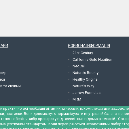
ВАРИ
КОРИСНА ІНФОРМАЦІЯ
21st Century
California Gold Nutrition
NeoCell
 жир
Nature's Bounty
ики
Healthy Origins
и та ензими
Nature's Way
Jarrow Formulas
MRM
ти практично всі необхідні вітаміни, мінерали, їх комплекси для задоволе
дки, пастилки. Вони допоможуть нормалізувати внутрішній баланс, попо
талог і оберіть вибір препарату від всесвітньо відомих компаній - Органі
армацевтичним стандартам, вони перевіряються незалежними лабораторі