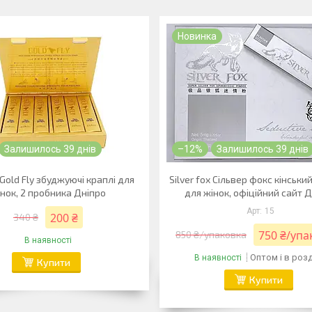
Новинка
Залишилось 39 днів
–12%
Залишилось 39 днів
Gold Fly збуджуючі краплі для
Silver fox Сільвер фокс кінськи
нок, 2 пробника Дніпро
для жінок, офіційний сайт 
15
200 ₴
340 ₴
750 ₴/упа
850 ₴/упаковка
В наявності
Оптом і в роз
В наявності
Купити
Купити