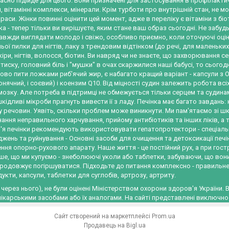
расно підійде для цього. Вони призначені для застосування в профілактичн
й, вітамінні комплекси, мінерали. Крім турботи про внутрішній стан, не 
си. Жінки повинні оцінити цей момент, адже в переліку є вітаміни з бі
а - тепер тільки ви вирішуєте, яким стане ваш образ сьогодні. Не забудьт
завжди виглядати молодо і свіжо, особливо приємно, коли оточуючі оцін
ьої пилки для нігтів, лаку з трендовим відтінком (до речі, для маленьки
іри, нігтів, волосся, біотин. Ви навряд чи не знаєте, що захворювання 
тиску, головний біль і "мушки" в очах скаржилися наші бабусі, то сьогодн
ово пити ложками риб'ячий жир, є набагато кращий варіант - капсули з 
сонячний, і соєвий) і коензим Q10. Від міцності судин залежить робота всі
озку. Але потреба в підтримці не обмежується тільки серцем та судина
шкідливі мікроби прагнуть вивести її з ладу. Печінка має багато завдан
у речовин. Уявіть, скільки проблем може виникнути. Ми пам'ятаємо зі шк
днання неправильного харчування, прийому антибіотиків та інших ліків, 
я печінки рекомендують використовувати гепатопротектори - спеціальні
жень та руйнування - Основні засоби для очищення та детоксикації печі
ня опорно-рухового апарату. Наше життя - це постійний рух, а при гост
е, що ми купуємо - знеболюючі уколи або таблетки, забуваючи, що во
родовжує погіршуватися. Підходьте до питання комплексно - правильне х
укти, капсули, таблетки для суглобів, артрозу, артриту.
 через нього), не були оцінені Міністерством охорони здоров'я України. 
 лікарськими засобами або їх аналогами. На сайті представлені виключн
Сайт створений на маркетплейсі
Prom.ua
Продавець на Bigl.ua