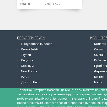
Неділя
10:00
17:00
ПОПУЛЯРНІ ГРУПИ
КРАЩІ ТО
Гіалуронова кислота
Колаген
Омега 3-6-9
Соглар
Таурин
Омега-3
Лецитин
Рибячий
Коензим
Пробіот
Now Foods
Фермент
Рутин
Біотин
Доктор Бест
Natrol
"Таблетка" інтернет-магазин - це місце, де ви можете придба
лише таблетки та капсули, але й фруктові сиропи, мармела
роботу внутрішніх органів і заповнять енергією. Відкрийте ка
Варто відзначити, що всі додатки відповідають високим ф