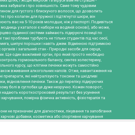
их цілях, і жодні мікроби та віруси вам не страшні -
можна забувати і про зовнішність. Саме тому чудовим
отином для густого і блискучого волосся, що дозволить
е і про колаген для пружної і підтягнутої шкіри, він
юють вас на 5-10 років молодше, ніж у паспорті. Подивіться
х модниць у каталозі є набори на водяній основі), або може,
серцево-судинної системи займають лідируючі позиції по
і такі проблеми турбують не тільки студентів під час сесії,
Омега, шипучі порошки і навіть джем. Відмінною підтримкою
х органів і загальний стан - Природні засоби для серця,
ми. Ще один важливий орган, про який просто необхідно
ь: контроль гормонального балансу, синтез холестерину,
ільного курсу, що клітини печінки можуть самостійно
а також вживання алкогольних напоїв. Отже, навантаження на
 препарати, які нейтралізують токсини та шкідливі
нки, відновлення печінки. Також до переліку лідируючих
рому болі в суглобах це дуже незручно. Кожен поворот,
ни надають короткостроковий результат без усунення
арчування, помірна фізична активність, фізіотерапія та
Вони не призначені для діагностики, лікування та запобігання
о харчові добавки, косметика або спортивне харчування