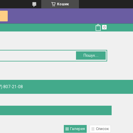
Кошик
Пошук...
) 807-21-08
Галерея
Список