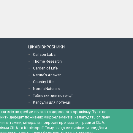
ЦІКАВІ ВИРОБНИКИ
Carlson Labs
Thorne Research
Garden of Life
Nature's Answer
Country Life
Nordic Naturals
Таблетки для потенції
Капсули для потенції
ння всіх потреб дитячого та дорослого організму. Тут є не
внити дефіцит поживних мікроелементів, налагодять спільну
чні вітаміни, мінерали, природні препарати, трави зі США.
ями США та Каліфорнії. Тому, якщо ви вирішили придбати