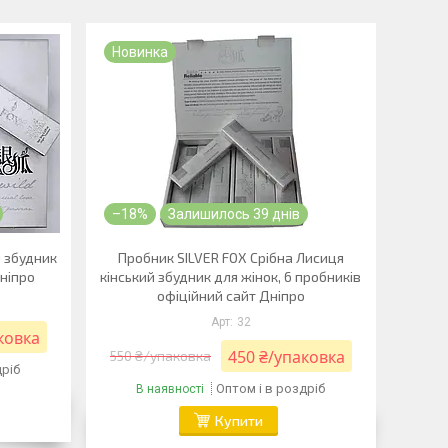
Новинка
–18%
Залишилось 39 днів
й збудник
Пробник SILVER FOX Срібна Лисиця
Дніпро
кінський збудник для жінок, 6 пробників
офіційний сайт Дніпро
32
ковка
450 ₴/упаковка
550 ₴/упаковка
дріб
Оптом і в роздріб
В наявності
Купити