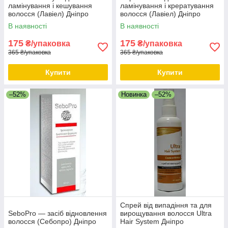
ламінування і кешування
ламінування і крератування
волосся (Лавіел) Дніпро
волосся (Лавіел) Дніпро
В наявності
В наявності
175
175
₴/упаковка
₴/упаковка
365 ₴/упаковка
365 ₴/упаковка
Купити
Купити
–52%
Новинка
–52%
Спрей від випадіння та для
SeboPro — засіб відновлення
вирощування волосся Ultra
волосся (Себопро) Дніпро
Hair System Дніпро