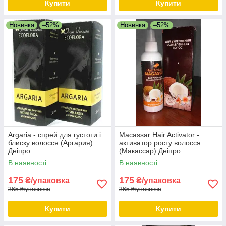
Купити
Купити
Новинка
–52%
Новинка
–52%
Argaria - спрей для густоти і
Macassar Hair Activator -
блиску волосся (Аргария)
активатор росту волосся
Дніпро
(Макассар) Дніпро
В наявності
В наявності
175
175
₴/упаковка
₴/упаковка
365 ₴/упаковка
365 ₴/упаковка
Купити
Купити