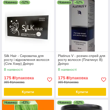
Новинка
–52%
Новинка
–52%
Silk Hair - Сироватка для
Platinus V - розчин-спрей для
росту і відновлення волосся
росту волосся (Платинус В)
(Сілк Хэир) Дніпро
Дніпро
В наявності
В наявності
175
175
₴/упаковка
₴/упаковка
365 ₴/упаковка
365 ₴/упаковка
Купити
Купити
Новинка
–43%
Новинка
–52%