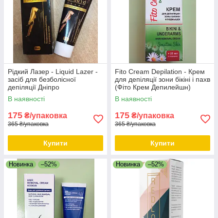
Рідкий Лазер - Liquid Lazer -
Fito Cream Depilation - Крем
засіб для безболісної
для депіляції зони бікіні і пахв
депіляції Дніпро
(Фіто Крем Депилейшн)
Дніпро
В наявності
В наявності
175
175
₴/упаковка
₴/упаковка
365 ₴/упаковка
365 ₴/упаковка
Купити
Купити
Новинка
–52%
Новинка
–52%