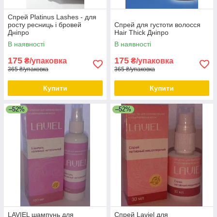
Спрей Platinus Lashes - для
росту ресниць і бровей
Спрей для густоти волосся
Дніпро
Hair Thick Дніпро
В наявності
В наявності
175
175
₴/упаковка
₴/упаковка
365 ₴/упаковка
365 ₴/упаковка
Купити
Купити
–52%
–52%
LAVIEL шампунь для
Спрей Laviel для