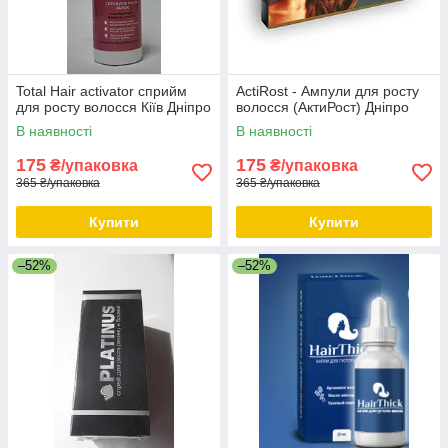
Total Hair activator сприйм
ActiRost - Ампули для росту
для росту волосся Кіїв Дніпро
волосся (АктиРост) Дніпро
В наявності
В наявності
175
175
₴/упаковка
₴/упаковка
365 ₴/упаковка
365 ₴/упаковка
Купити
Купити
–52%
–52%