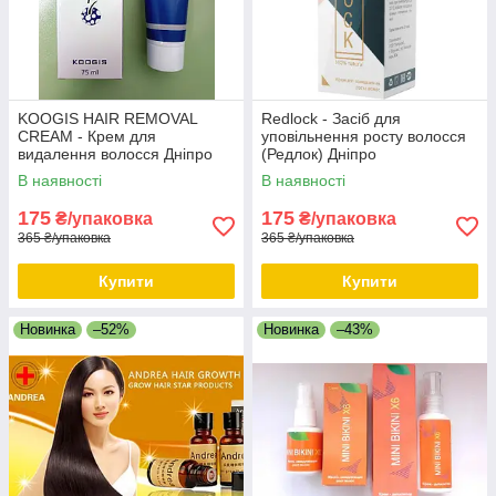
KOOGIS HAIR REMOVAL
Redlock - Засіб для
CREAM - Крем для
уповільнення росту волосся
видалення волосся Дніпро
(Редлок) Дніпро
В наявності
В наявності
175
175
₴/упаковка
₴/упаковка
365 ₴/упаковка
365 ₴/упаковка
Купити
Купити
Новинка
–52%
Новинка
–43%