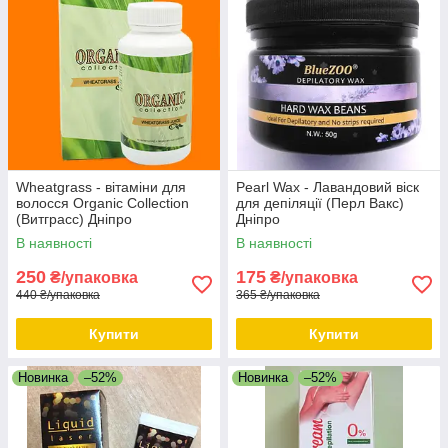
Wheatgrass - вітаміни для
Pearl Wax - Лавандовий віск
волосся Organic Collection
для депіляції (Перл Вакс)
(Витграсс) Дніпро
Дніпро
В наявності
В наявності
250
175
₴/упаковка
₴/упаковка
440 ₴/упаковка
365 ₴/упаковка
Купити
Купити
Новинка
–52%
Новинка
–52%