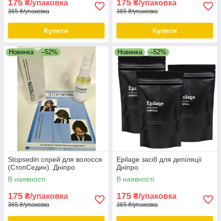
175
175
₴/упаковка
₴/упаковка
365 ₴/упаковка
365 ₴/упаковка
Купити
Купити
Новинка
–52%
Новинка
–52%
Stopsedin спрей для волосся
Epilage засіб для депіляції
(СтопСедин). Дніпро
Дніпро
В наявності
В наявності
175
175
₴/упаковка
₴/упаковка
365 ₴/упаковка
365 ₴/упаковка