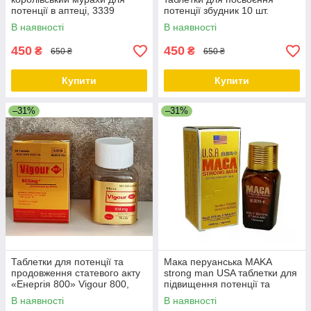
потенції в аптеці, 3339
потенції збудник 10 шт.
Дніпро
недорого, 3352 Дніпро
В наявності
В наявності
450
450
₴
₴
650 ₴
650 ₴
Купити
Купити
–31%
–31%
Таблетки для потенції та
Мака перуанська MAKA
продовження статевого акту
strong man USA таблетки для
«Енергія 800» Vigour 800,
підвищення потенції та
1128 Черкаси, Полтава,
витривалості, 1129 Дніпро
В наявності
В наявності
Запоріжжя, Дніпро