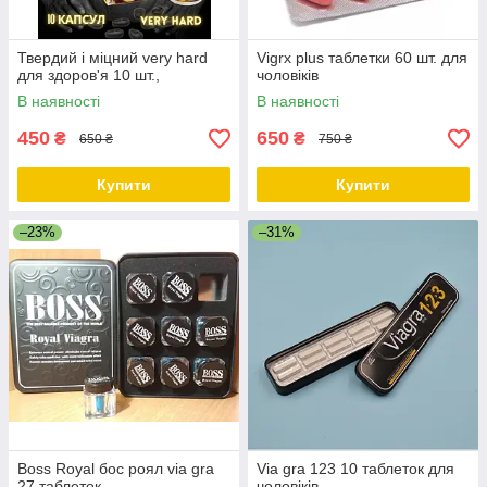
Твердий і міцний very hard
Vigrx plus таблетки 60 шт. для
для здоров'я 10 шт.,
чоловіків
В наявності
В наявності
450
650
₴
₴
650 ₴
750 ₴
Купити
Купити
–23%
–31%
Boss Royal бос роял via gra
Via gra 123 10 таблеток для
27 таблеток
чоловіків