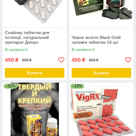
Снайпер таблетки для
потенції, натуральний
Чорне золото Black Gold
препарат Дніпро
чоловічі таблетки 16 шт.
В наявності
В наявності
450
450
₴
₴
650 ₴
650 ₴
Купити
Купити
–31%
–13%