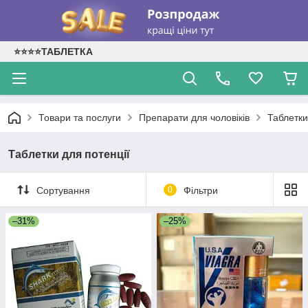
⭐⭐⭐⭐ТАБЛЕТКА
Товари та послуги
Препарати для чоловіків
Таблетки
Таблетки для потенції
Сортування
0
Фільтри
–31%
–25%