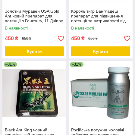
Золотий Муравей USA Gold
Король тигр Бангладеш
Ant новий препарат для
препарат для підвищення
потенції з Гонконгу, 11 Дніпро
потенції та витривалості від
простатиту, 182 Дніпро
В наявності
В наявності
450
450
₴
₴
650 ₴
650 ₴
Купити
Купити
–31%
–31%
Black Ant King чорний
Російська потужна чоловічі
королівський мурахи для
таблетки для посвоєння