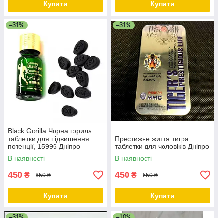
Купити
Купити
–31%
–31%
Black Gorilla Чорна горила
таблетки для підвищення
Престижне життя тигра
потенції, 15996 Дніпро
таблетки для чоловіків Дніпро
В наявності
В наявності
450
450
₴
₴
650 ₴
650 ₴
Купити
Купити
–31%
–10%