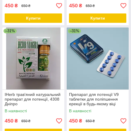
450
450
₴
₴
650 ₴
650 ₴
Купити
Купити
–31%
–31%
IHerb трав'яний натуральний
Препарат для потенції V9
препарат для потенції, 4308
таблетки для поліпшення
Дніпро
ерекції в будь-якому віці
14774 Черкаси, Полтава,
В наявності
В наявності
Запоріжжя, Дніпро
450
450
₴
₴
650 ₴
650 ₴