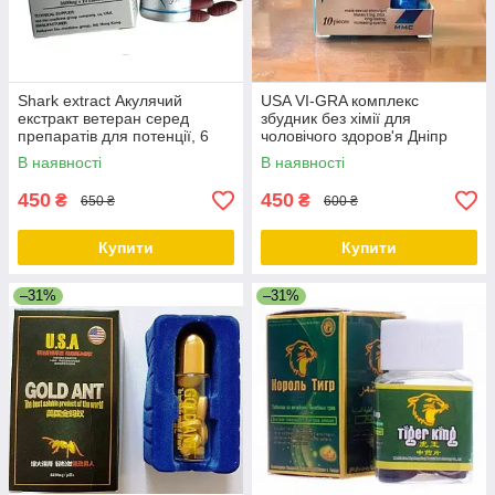
Shark extract Акулячий
USA VI-GRA комплекс
екстракт ветеран серед
збудник без хімії для
препаратів для потенції, 6
чоловічого здоров'я Дніпр
Дніпро
Дніпро
В наявності
В наявності
450
450
₴
₴
650 ₴
600 ₴
Купити
Купити
–31%
–31%