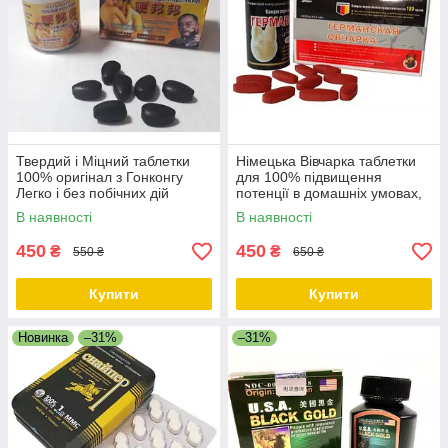
Твердий і Міцний таблетки
Німецька Вівчарка таблетки
100% оригінал з Гонконгу
для 100% підвищення
Легко і без побічних дій
потенції в домашніх умовах,
Дніпро
Дніпро
В наявності
В наявності
450
450
₴
₴
550 ₴
650 ₴
Купити
Купити
Новинка
–31%
–31%