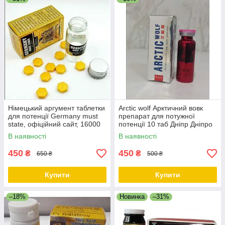
Німецький аргумент таблетки
Arctic wolf Арктичний вовк
для потенції Germany must
препарат для потужної
state, офіційний сайт, 16000
потенції 10 таб Дніпр Дніпро
Дніпро
В наявності
В наявності
450
450
₴
₴
650 ₴
500 ₴
Купити
Купити
–18%
Новинка
–31%