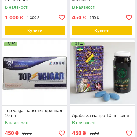
В наявності
В наявності
1 000
450
₴
₴
1 300 ₴
650 ₴
Купити
Купити
–31%
–31%
Top vaigar таблетки оригінал
10 шт.
Арабська віа гра 10 шт. синя
В наявності
В наявності
450
450
₴
₴
650 ₴
650 ₴