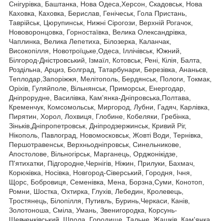
Снігурівка, Баштанка, Нова Одеса,Херсон, Скадовськ, Нова
Каховка, Каховка, Берислав, Генічеськ, Гола Пристань,
Таврійськ, Цюрупинськ, Нижні Сірогози, Верхній Рогачок,
Нововоронцовка, Горностаївка, Велика Олександрівка,
Чаплинка, Велика Лепетиха, Білозерка, Каланчак,
Високопілля, Новотроїцьке,Одеса, Іллічівськ, Южний,
Білгород-Дністровський, Ізмаїл, Котовськ, Рені, Кілія, Балта,
Роздільна, Арциз, Болград, Татарбунари, Березівка, Ананьєв,
Теплодар,Запоріжжя, Мелітополь, Бердянськ, Пологи, Токмак,
Оріхів, Гуляйполе, Вільнянськ, Приморськ, Енергодар,
Дніпрорудне, Василівка, Кам'янка-Дніпровська,Полтава,
Кременчук, Комсомольськ, Миргород, Лубни, Гадяч, Карлівка,
Пирятин, Хорол, Лохвиця, Глобине, Кобеляки, Гребінка,
Зіньків,Дніпропетровськ, Дніпродзержинськ, Кривий Ріг,
Нікополь, Павлоград, Новомосковськ, Жовті Води, Тернівка,
Першотравенськ, Верхньодніпровськ, Синельникове,
Апостолове, Вільногірськ, Марганець, Орджонікідзе,
П'ятихатки, Підгородне,Чернігів, Ніжин, Прилуки, Бахмач,
Корюківка, Носівка, Новгород-Сіверський, Городня, Ічня,
Щорс, Бобровиця, Семенівка, Мена, Борзна,Суми, Конотоп,
Ромни, Шостка, Охтирка, Глухів, Лебедин, Кролевець,
Тростянець, Білопілля, Путивль, Буринь,Черкаси, Канів,
Золотоноша, Сміла, Умань, Звенигородка, Корсунь-
Шевченківський, Шпола, Городище, Тальне, Жашків, Кам'янка,