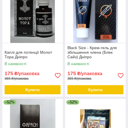
Black Size - Крем-гель для
Каплі для потенції Молот
збільшення члена (Блек
Тора Дніпро
Сайз) Дніпро
В наявності
В наявності
175
175
₴/упаковка
₴/упаковка
365 ₴/упаковка
365 ₴/упаковка
Купити
Купити
–52%
–52%