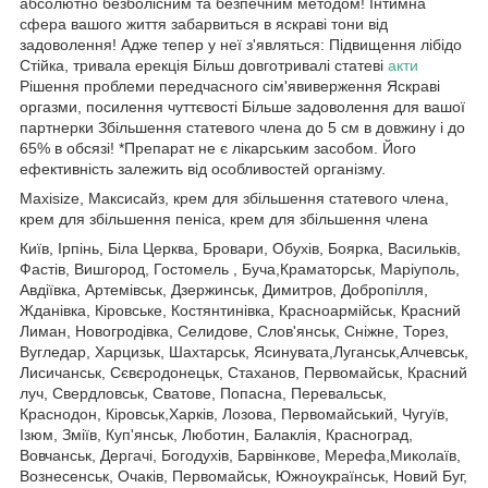
абсолютно безболісним та безпечним методом! Інтимна
сфера вашого життя забарвиться в яскраві тони від
задоволення! Адже тепер у неї з'являться: Підвищення лібідо
Стійка, тривала ерекція Більш довготривалі статеві
акти
Рішення проблеми передчасного сім'явиверження Яскраві
оргазми, посилення чуттєвості Більше задоволення для вашої
партнерки Збільшення статевого члена до 5 см в довжину і до
65% в обсязі! *Препарат не є лікарським засобом. Його
ефективність залежить від особливостей організму.
Maxisize, Максисайз, крем для збільшення статевого члена,
крем для збільшення пеніса, крем для збільшення члена
Київ, Ірпінь, Біла Церква, Бровари, Обухів, Боярка, Васильків,
Фастів, Вишгород, Гостомель , Буча,Краматорськ, Маріуполь,
Авдіївка, Артемівськ, Дзержинськ, Димитров, Добропілля,
Жданівка, Кіровське, Костянтинівка, Красноармійськ, Красний
Лиман, Новогродівка, Селидове, Слов'янськ, Сніжне, Торез,
Вугледар, Харцизьк, Шахтарськ, Ясинувата,Луганськ,Алчевськ,
Лисичанськ, Сєвєродонецьк, Стаханов, Первомайськ, Красний
луч, Свердловськ, Сватове, Попасна, Перевальськ,
Краснодон, Кіровськ,Харків, Лозова, Первомайський, Чугуїв,
Ізюм, Зміїв, Куп'янськ, Люботин, Балаклія, Красноград,
Вовчанськ, Дергачі, Богодухів, Барвінкове, Мерефа,Миколаїв,
Вознесенськ, Очаків, Первомайськ, Южноукраїнськ, Новий Буг,