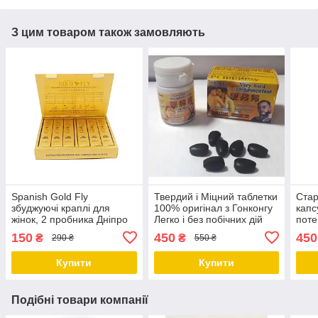
З цим товаром також замовляють
Spanish Gold Fly
Твердий і Міцний таблетки
Стар
збуджуючі краплі для
100% оригінал з Гонконгу
капс
жінок, 2 пробника Дніпро
Легко і без побічних дій
поте
Дніпро
гіпер
150
450
450
₴
₴
290 ₴
550 ₴
Дніп
Купити
Купити
Подібні товари компанії