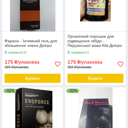
Органічний порошок для
Фараон - Інтимний гель для
підвищення лібідо -
збільшення члена Дніпро
Перуанської мака Кіїв Дніпро
В наявності
В наявності
175
175
₴/упаковка
₴/упаковка
365 ₴/упаковка
365 ₴/упаковка
Купити
Купити
–52%
–52%