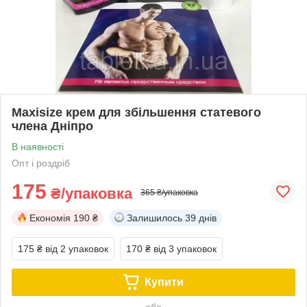
Maxisize крем для збільшення статевого
члена Дніпро
В наявності
Опт і роздріб
175
₴/упаковка
365 ₴/упаковка
Економія
190 ₴
Залишилось
39 днів
175 ₴
від 2 упаковок
170 ₴
від 3 упаковок
Купити
або