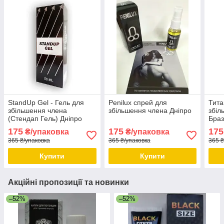
StandUp Gel - Гель для
Penilux спрей для
Тита
збільшення члена
збільшення члена Дніпро
збіл
(Стендап Гель) Дніпро
Браз
сайт
175
175
175
₴/упаковка
₴/упаковка
365 ₴/упаковка
365 ₴/упаковка
365 ₴
Купити
Купити
Акційні пропозиції та новинки
–52%
–52%