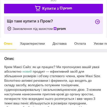
Купити з
Що таке купити з Пром?
Замовлення під захистом
Опис
Характеристики
Доставка
Оплата
Умови п
Опис
Крем Максі Сайз: як це працює? Ми пропонуємо вашій увазі
абсолютно
новий
продукт — ефективний засіб для
збільшення розмірів і об'єму статевого члена, крем Maxi Size.
Біологічно-активні речовини і ферменти, що входять до
складу засобу, володіють потужним тонізуючим,
судинорозширювальну і загальнозміцнюючою дією. З кожним
наступним нанесенням приплив крові до органу зростає,
печеристе тіло всередині нього розтягується і вже через 3
тижні ваш пеніс збільшується в розмірах природним,