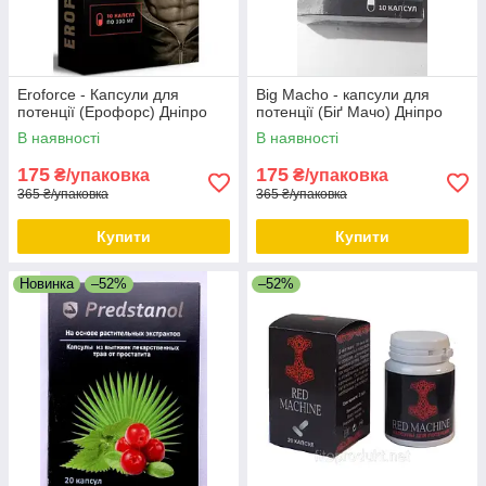
Eroforce - Капсули для
Big Macho - капсули для
потенції (Ерофорс) Дніпро
потенції (Біґ Мачо) Дніпро
В наявності
В наявності
175
175
₴/упаковка
₴/упаковка
365 ₴/упаковка
365 ₴/упаковка
Купити
Купити
Новинка
–52%
–52%