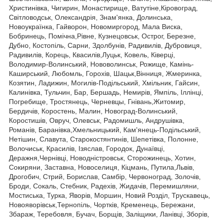
Христинівка, Чигирин, Монастирище, Ватутіне,Кіровоград,
Світловодськ, Олександрія, Знам'янка, Долинська,
Новоукраїнка, Гайворон, Новомиргород, Мала Виска,
Бобринець, Помічна,Рівне, Кузнецовськ, Острог, Березне,
Дубно, Костопіль, Сарни, Здолбунів, Радивилів, Дубровиця,
Радивилів, Корець, Квасилів,Луцьк, Ковель, Ківерці,
Володимир-Волинський, Нововолинськ, Рожище, Камінь-
Каширський, Любомль, Горохів, Шацьк,Вінниця, Жмеринка,
Козятин, Ладижин, Могилів-Подільський, Хмільник, Гайсин,
Калинівка, Тульчин, Бар, Бершадь, Немирів, Ямпіль, Іллінці,
Погребище, Тростянець, Черневцы, Гнівань,Житомир,
Бердичів, Коростень, Малин, Новоград-Волинський,
Коростишів, Овруч, Олевськ, Радомишль, Андрушівка,
Романів, Баранівка,Хмельницький, Кам'янець-Подільський,
Нетішин, Славута, Старокостянтинів, Шепетівка, Полонне,
Волочиськ, Красилів, Ізяслав, Городок, Дунаївці,
Деражня,Чернівці, Новодністровськ, Сторожинець, Хотин,
Сокиряни, Заставна, Новоселиця, Кіцмань, Путила,Львів,
Дрогобич, Стрий, Борислав, Самбір, Червоноград, Золочів,
Броди, Сокаль, Стебник, Радехів, Жидачів, Перемишляни,
Мостиська, Турка, Яворів, Моршин, Новий Розділ, Трускавець,
Новояворівськ,Тернопіль, Чортків, Кременець, Бережани,
Збараж, Теребовля, Бучач, Борщів, Заліщики, Ланівці, Зборів,