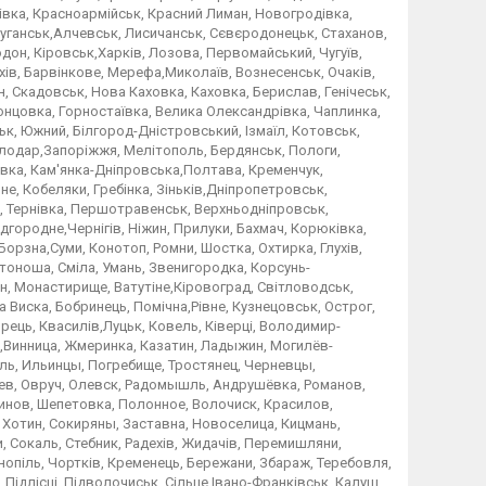
івка, Красноармійськ, Красний Лиман, Новогродівка,
Луганськ,Алчевськ, Лисичанськ, Сєвєродонецьк, Стаханов,
он, Кіровськ,Харків, Лозова, Первомайський, Чугуїв,
ухів, Барвінкове, Мерефа,Миколаїв, Вознесенськ, Очаків,
н, Скадовськ, Нова Каховка, Каховка, Берислав, Генічеськ,
онцовка, Горностаївка, Велика Олександрівка, Чаплинка,
ьк, Южний, Білгород-Дністровський, Ізмаїл, Котовськ,
Теплодар,Запоріжжя, Мелітополь, Бердянськ, Пологи,
лівка, Кам'янка-Дніпровська,Полтава, Кременчук,
е, Кобеляки, Гребінка, Зіньків,Дніпропетровськ,
, Тернівка, Першотравенськ, Верхньодніпровськ,
дгородне,Чернігів, Ніжин, Прилуки, Бахмач, Корюківка,
Борзна,Суми, Конотоп, Ромни, Шостка, Охтирка, Глухів,
отоноша, Сміла, Умань, Звенигородка, Корсунь-
н, Монастирище, Ватутіне,Кіровоград, Світловодськ,
 Виска, Бобринець, Помічна,Рівне, Кузнецовськ, Острог,
орець, Квасилів,Луцьк, Ковель, Ківерці, Володимир-
,Винница, Жмеринка, Казатин, Ладыжин, Могилёв-
оль, Ильинцы, Погребище, Тростянец, Черневцы,
в, Овруч, Олевск, Радомышль, Андрушёвка, Романов,
инов, Шепетовка, Полонное, Волочиск, Красилов,
Хотин, Сокиряны, Заставна, Новоселица, Кицмань,
 Сокаль, Стебник, Радехів, Жидачів, Перемишляни,
нопіль, Чортків, Кременець, Бережани, Збараж, Теребовля,
, Підлісці, Підволочиськ, Сільце,Івано-Франківськ, Калуш,