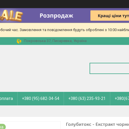
обочий час. Замовлення та повідомлення будуть оброблені з 10:00 найбл
Покровська 37, Писаревка, Україна
 оплата
+380 (95) 682-34-54
+380 (63) 235-93-21
+380(67
Голубитокс - Екстракт чорн
ка