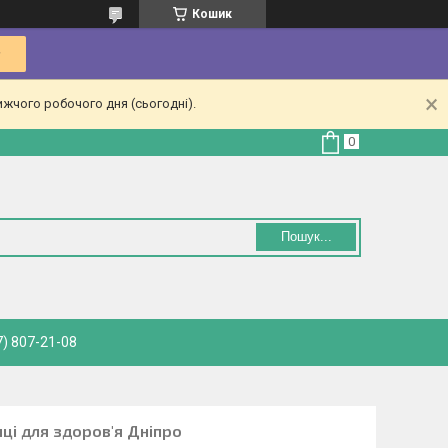
Кошик
ижчого робочого дня (сьогодні).
Пошук...
) 807-21-08
иці для здоров'я Дніпро