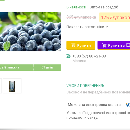
В наявності
Оптом і в роздріб
175 ₴/упако
365 ₴/упаковка
Показати оптові ціни
Купити
Купити з
+380 (67) 807-21-08
Марина
52%
39 днів
Законом не передбачено поверненн
У компанії підключені електронні п
покидаючи сайту.