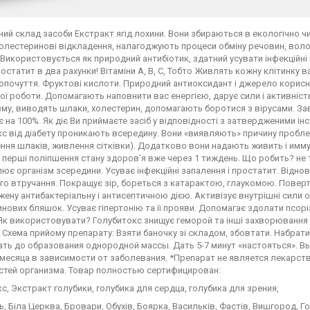
ий склад засоби Екстракт ягід лохини. Вони збираються в екологічно ч
холестеринові відкладення, налагоджують процеси обміну речовин, во
 Використовується як природний антибіотик, здатний усувати інфекційні 
остатит в два рахунки! Вітаміни А, В, С, Тобто Живлять кожну клітинку
почуття. Фруктові кислоти. Природний антиоксидант і джерело корисних
ї роботи. Допомагають наповнити вас енергією, дарує сили і активніст
му, виводять шлаки, холестерин, допомагають боротися з вірусами. З
 на 100%. Як діє Ви приймаєте засіб у відповідності з затвердженими і
с від діабету проникають всередину. Вони «виявляють» причину проблеми
ня шлаків, живлення сітківки). Додатково вони надають живить і имм
 перші поліпшення стану здоров'я вже через 1 тиждень. Що робить? не ті
є організм зсередини. Усуває інфекційні запалення і простатит. Віднов
ого втручання. Покращує зір, бореться з катарактою, глаукомою. Поверт
ену антибактеріальну і антисептичною дією. Активізує внутрішні сили 
нових бляшок. Усуває гіпертонію та її прояви. Допомагає здолати псор
Як використовувати? Голубитокс знищує геморой та інші захворювання 
ї. Схема прийому препарату: Взяти баночку зі складом, збовтати. Набрати
ь до образования однородной массы. Дать 5-7 минут «настояться». Вып
2 месяца в зависимости от заболевания. *Препарат не является лекарс
стей организма. Товар полностью сертифицирован:
с, Экстракт голубики, голубика для сердца, голубика для зрения,
інь, Біла Церква, Бровари, Обухів, Боярка, Васильків, Фастів, Вишгород, 