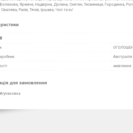
Болехова, Яремче, Надвірна, Долина, Снятин, Тисмениця, Городенка, Рога
Свалява, Рахів, Тячів, Іршава, Чоп та ін/
еристики
І
к
ОГОЛОШЕ
виробник
Австралія
ості
живлення
ація для замовлення
 ₴/упаковка