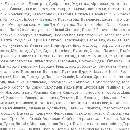
к, Дзержинськ, Димитров, Добропілля, Жданівка, Кіровське, Костянтин
 Слов'янськ, Сніжне, Торез, Вугледар, Харцизьк, Шахтарськ, Ясинувата,
ьк, Красний луч, Свердловськ, Сватове, Попасна, Перевальськ, Краснод
їв, Куп'янськ, Люботин, Балаклія, Красноград, Вовчанськ, Дергачі, Богод
ськ, Южноукраїнськ,
Новий
Буг, Снігурівка, Баштанка, Нова Одеса,Херсо
тань, Таврійськ, Цюрупинськ, Нижні Сірогози, Верхній Рогачок, Нововор
петиха, Білозерка, Каланчак, Високопілля, Новотроїцьке,Одеса, Іллічівс
ія, Балта, Роздільна, Арциз, Болград, Татарбунари, Березівка, Ананьєв, 
ріхів, Гуляйполе, Вільнянськ, Приморськ, Енергодар, Дніпрорудне, Васи
ськ, Миргород, Лубни, Гадяч, Карлівка, Пирятин, Хорол, Лохвиця, Глобин
ржинськ, Кривий Ріг, Нікополь, Павлоград, Новомосковськ, Жовті Води
ове, Апостолове, Вільногірськ, Марганець, Орджонікідзе, П'ятихатки, Пі
Новгород-Сіверський, Городня, Ічня, Щорс, Бобровиця, Семенівка, Мена, 
Кролевець, Тростянець, Білопілля, Путивль, Буринь,Черкаси, Канів, Зол
ський, Шпола, Городище, Тальне, Жашків, Кам'янка, Христинівка, Чигири
ія, Знам'янка, Долинська, Новоукраїнка, Гайворон, Новомиргород, Мала
Дубно, Костопіль, Сарни, Здолбунів, Радивилів, Дубровиця, Радивилів, К
й, Нововолинськ, Рожище, Камінь-Каширський, Любомль, Горохів, Шацк
й, Хмельник, Гайсин, Калиновка, Тульчин, Бар, Бершадь, Немиров, Ямп
Житомир, Бердичев, Коростень, Малин, Новоград-Волынский, Коростыше
а,Хмельницкий, Каменец-Подольский, Нетешин, Славута, Староконстант
 Городок, Дунаевцы, Деражня,Черновцы, Новоднестровск, Сторожинец, 
вов, Дрогобыч, Стрый, Борислав, Самбор, Червоноград, Золочів, Броди,
, Турка, Яворів, Моршин, Новий Розділ, Трускавець, Новояворівськ,Тер
рщів, Заліщики, Ланівці, Зборів, Шумськ, Монастириська, Гусятин, Козова