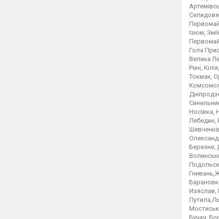
Артемівсь
Селидове,
Первомайс
Ізюм, Змі
Первомай
Гола Прис
Велика Ле
Рені, Кіл
Токмак, О
Комсомоль
Дніпродзе
Синельник
Носівка, 
Лебедин, 
Шевченків
Олександр
Березне, 
Волинськи
Подольски
Гнивань,
Барановк
Изяслав,
Путила,Ль
Мостиська
Бучач, Бо