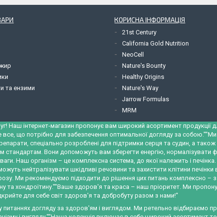
ВАРИ
КОРИСНА ІНФОРМАЦІЯ
21st Century
California Gold Nutrition
NeoCell
 жир
Nature's Bounty
ики
Healthy Origins
и та ензими
Nature's Way
Jarrow Formulas
MRM
уг! Наш інтернет-магазин пропонує вам широкий асортимент продукції для
е все, що потрібно для забезпечення оптимальної догляду за собою.""М
репарати, спеціально розроблені для підтримки серця та судин, а тако
м стандартам. Вони допоможуть вам зберегти енергію, нормалізувати ф
ваги. Наш організм – це комплексна система, до якої належить і печінк
можуть нейтралізувати шкідливі речовини та захистити клітини печінки
трозу. Ми рекомендуємо підходити до рішення цих питань комплексно – 
у та хондроїтину.""Ваше здоров'я та краса – наш пріоритет. Ми пропону
крийте для себе світ здоров'я та добробуту разом з нами!"
 у питаннях догляду за здоров'ям і виглядом. Ми ретельно відбираємо 
ізму і вигляду.""Наша колекція включає в себе широкий асортимент това