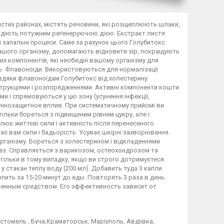
истих районах, містять речовини, які розщеплюють шлаки,
лодіють потужним регенеруючою дією. Екстракт листя
і запальні процеси. Саме за рахунок цього Голубитокс
 вашого організму, допомагають відновити зір, покращують
 компонентів, які необхідні вашому організму для
ь. Флавоноїди. Використовуються для нормалізації
авдяки флавоноїдам Голубитокс від холестерину
нструкціями і розпорядженнями. Активні компоненти кошти
 і спрямовуються у цю зону (усунення інфекції,
уннозащитное вплив. При систематичному прийомі ви
льки бореться з підвищеним рівнем цукру, але і:
лює життєві сили і активність після перенесеного
ає вам сили і бадьорість. Усуває шкірні захворювання.
організму. Бореться з холестерином і відкладеннями
іаз. Справляється з варикозом, остеохондрозом та
тільки в тому випадку, якщо ви строго дотримуєтеся
 у стакан теплу воду (200 мл). Добавить туда 3 капли.
ить за 15-20 минут до еды. Повторять 3 раза в день.
твенным средством. Его эффективность зависит от
Гостомель , Буча,Краматорськ, Маріуполь, Авдіївка,