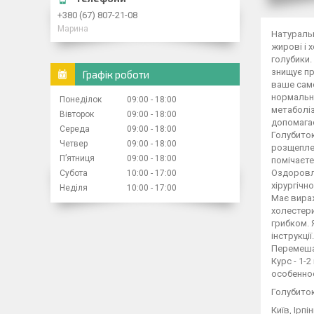
+380 (67) 807-21-08
Марина
Натуральн
жирові і 
голубики.
знищує пр
Графік роботи
ваше само
нормально
Понеділок
09:00
18:00
метаболіз
Вівторок
09:00
18:00
допомагає
Середа
09:00
18:00
Голубиток
Четвер
09:00
18:00
розщеплен
Пʼятниця
09:00
18:00
помічаєте
Оздоровлю
Субота
10:00
17:00
хірургічн
Неділя
10:00
17:00
Має вираж
холестери
грибком. 
інструкці
Перемешат
Курс - 1-
особенно
Голубиток
Київ, Ірп