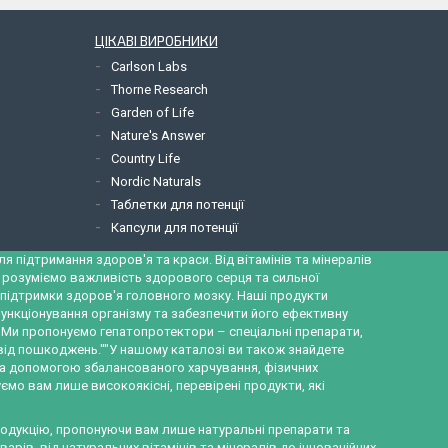
ЦІКАВІ ВИРОБНИКИ
Carlson Labs
Thorne Research
Garden of Life
Nature's Answer
Country Life
Nordic Naturals
Таблетки для потенції
Капсули для потенції
 підтримання здоров'я та краси. Від вітамінів та мінералів
и розуміємо важливість здорового серця та сильної
ж підтримки здоров'я головного мозку. Наші продукти
ункціонування організму та забезпечити його ефективну
а. Ми пропонуємо гепатопротектори – спеціальні препарати,
 від пошкоджень.""У нашому каталозі ви також знайдете
за допомогою збалансованого харчування, фізичних
ємо вам лише високоякісні, перевірені продукти, які
продукцію, пропонуючи вам лише натуральні препарати та
рів, від натуральних вітамінів та мінералів до інноваційних