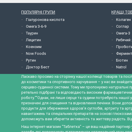
ПОПУЛЯРНІ ГРУПИ
КРАЩІ ТО
Гіалуронова кислота
Колаген
Омега 3-6-9
Соглар
Таурин
Омега-3
Лецитин
Рибячий
Коензим
Пробіот
Now Foods
Фермент
Рутин
Біотин
Доктор Бест
Natrol
Ласкаво просимо на сторінку нашої колекції товарів та посл
до косметики та спортивного харчування – у нас ви знайдет
серцево-судинної системи. Тому ми пропонуємо натуральні п
ретельно підібрані та відповідають високим фармацевтични
роботу.""Однак, не лише серце та судини потребують нашої у
призначені для очищення та відновлення печінки. Вони допо
продукти для збереження здоров'я суглобів, артриту та ар
навантажень та спеціальних препаратів на основі глюкозамін
допоможуть вам зберегти активність та життєву радість. Від
Наш інтернет-магазин "Таблетка" – це ваш надійний партнер
засоби, які допоможуть підтримувати оптимальний стан орган