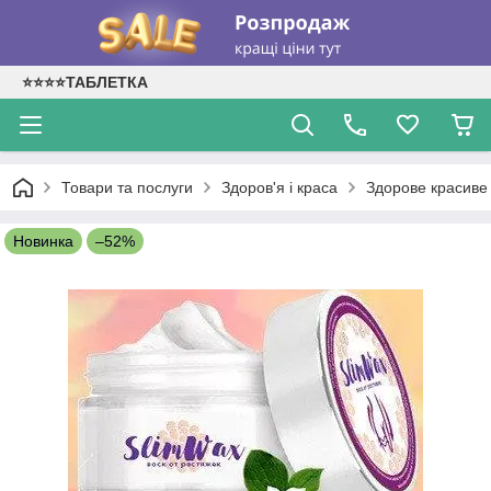
⭐⭐⭐⭐ТАБЛЕТКА
Товари та послуги
Здоров'я і краса
Здорове красиве 
Новинка
–52%