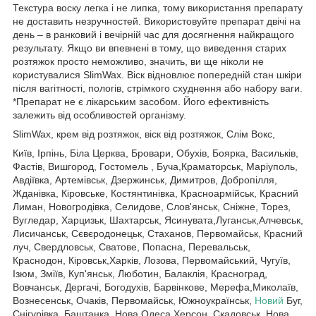
Текстура воску легка і не липка, тому використання препарату
не доставить незручностей. Використовуйте препарат двічі на
день – в ранковий і вечірній час для досягнення найкращого
результату. Якщо ви впевнені в тому, що виведення старих
розтяжок просто неможливо, значить, ви ще ніколи не
користувалися SlimWax. Віск відновлює попередній стан шкіри
після вагітності, пологів, стрімкого схуднення або набору ваги.
*Препарат не є лікарським засобом. Його ефективність
залежить від особливостей організму.
SlimWax, крем від розтяжок, віск від розтяжок, Слім Вокс,
Київ, Ірпінь, Біла Церква, Бровари, Обухів, Боярка, Васильків,
Фастів, Вишгород, Гостомель , Буча,Краматорськ, Маріуполь,
Авдіївка, Артемівськ, Дзержинськ, Димитров, Добропілля,
Жданівка, Кіровське, Костянтинівка, Красноармійськ, Красний
Лиман, Новогродівка, Селидове, Слов'янськ, Сніжне, Торез,
Вугледар, Харцизьк, Шахтарськ, Ясинувата,Луганськ,Алчевськ,
Лисичанськ, Сєвєродонецьк, Стаханов, Первомайськ, Красний
луч, Свердловськ, Сватове, Попасна, Перевальськ,
Краснодон, Кіровськ,Харків, Лозова, Первомайський, Чугуїв,
Ізюм, Зміїв, Куп'янськ, Люботин, Балаклія, Красноград,
Вовчанськ, Дергачі, Богодухів, Барвінкове, Мерефа,Миколаїв,
Вознесенськ, Очаків, Первомайськ, Южноукраїнськ,
Новий
Буг,
Снігурівка, Баштанка, Нова Одеса,Херсон, Скадовськ, Нова