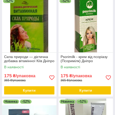
–52%
–52%
Сила природи — дієтична
Psorimilk - крем від псоріазу
добавка вітамінної Кіїв Дніпро
(Псоримілк) Дніпро
В наявності
В наявності
175
175
₴/упаковка
₴/упаковка
365 ₴/упаковка
365 ₴/упаковка
Купити
Купити
Новинка
–52%
Новинка
–52%