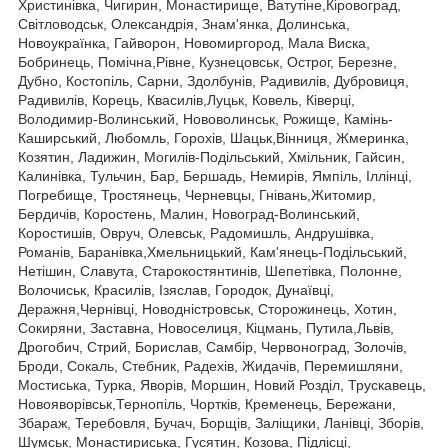
Христинівка, Чигирин, Монастирище, Ватутіне,Кіровоград,
Світловодськ, Олександрія, Знам'янка, Долинська,
Новоукраїнка, Гайворон, Новомиргород, Мала Виска,
Бобринець, Помічна,Рівне, Кузнецовськ, Острог, Березне,
Дубно, Костопіль, Сарни, Здолбунів, Радивилів, Дубровиця,
Радивилів, Корець, Квасилів,Луцьк, Ковель, Ківерці,
Володимир-Волинський, Нововолинськ, Рожище, Камінь-
Каширський, Любомль, Горохів, Шацьк,Вінниця, Жмеринка,
Козятин, Ладижин, Могилів-Подільський, Хмільник, Гайсин,
Калинівка, Тульчин, Бар, Бершадь, Немирів, Ямпіль, Іллінці,
Погребище, Тростянець, Черневцы, Гнівань,Житомир,
Бердичів, Коростень, Малин, Новоград-Волинський,
Коростишів, Овруч, Олевськ, Радомишль, Андрушівка,
Романів, Баранівка,Хмельницький, Кам'янець-Подільський,
Нетішин, Славута, Старокостянтинів, Шепетівка, Полонне,
Волочиськ, Красилів, Ізяслав, Городок, Дунаївці,
Деражня,Чернівці, Новодністровськ, Сторожинець, Хотин,
Сокиряни, Заставна, Новоселиця, Кіцмань, Путила,Львів,
Дрогобич, Стрий, Борислав, Самбір, Червоноград, Золочів,
Броди, Сокаль, Стебник, Радехів, Жидачів, Перемишляни,
Мостиська, Турка, Яворів, Моршин, Новий Розділ, Трускавець,
Новояворівськ,Тернопіль, Чортків, Кременець, Бережани,
Збараж, Теребовля, Бучач, Борщів, Заліщики, Ланівці, Зборів,
Шумськ, Монастириська, Гусятин, Козова, Підлісці,