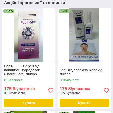
Акційні пропозиції та новинки
–52%
–52%
PapillOFF - Спрей від
папіллом і бородавок
Гель від псоріаза Nano Ag
(Папільйоф) Дніпро
Дніпро
В наявності
В наявності
175
175
₴/упаковка
₴/упаковка
365 ₴/упаковка
365 ₴/упаковка
Купити
Купити