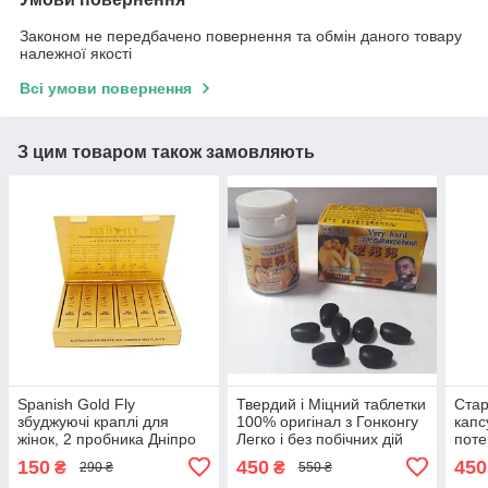
Законом не передбачено повернення та обмін даного товару
належної якості
Всі умови повернення
З цим товаром також замовляють
Spanish Gold Fly
Твердий і Міцний таблетки
Стар
збуджуючі краплі для
100% оригінал з Гонконгу
капс
жінок, 2 пробника Дніпро
Легко і без побічних дій
поте
Дніпро
гіпер
150
450
450
₴
₴
290 ₴
550 ₴
Дніп