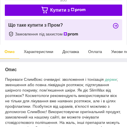
Купити з
Що таке купити з Пром?
Замовлення під захистом
Опис
Характеристики
Доставка
Оплата
Умови п
Опис
Переваги СлимВокс очевидні: зволоження і тонізація
дерми
;
зменшення або повна ліквідація розтяжок; підтягування
шкірного покриву; пом'якшення шкіри. Як діє SlimWax від
розтяжок? Косметологи рекомендують використовувати віск
не тільки для лікування вже наявних розтяжок, але і в цілях
профілактики. Позбутися від шрамів, в'ялості можливо з
допомогою СлимВокс! Використовуючи оригінальний продукт,
замовлений на нашому сайті, ви можете очікувати
стовідсоткового поліпшення. На жаль, інші препарати можуть