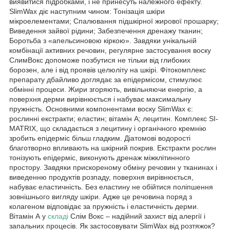
виявитися підробками, і не принесуть належного ефекту.
SlimWax діє наступним чином: Тонізація шкіри
мікроелементами; Спалювання підшкірної жирової прошарку;
Виведення зайвої рідини; Забезпечення дренажу тканин;
Боротьба з «апельсиновою кіркою». Завдяки унікальній
комбінації активних речовин, регулярне застосування воску
СлимВокс допоможе позбутися не тільки від глибоких
борозен, але і від проявів целюліту на шкірі. Фітокомплекс
препарату дбайливо доглядає за епідермісом, стимулює
обмінні процеси. Жири згоряють, вивільняючи енергію, а
поверхня дерми вирівнюється і набуває максимальну
пружність. Основними компонентами воску SlimWax є:
рослинні екстракти; еластин; вітамін А; лецитин. Комплекс SI-
MATRIX, що складається з лецитину і органічного кремнію
зробить епідерміс більш гладким. Діатомові водорості
благотворно впливають на шкірний покрив. Екстракти рослин
тонізують епідерміс, виконують дренаж міжклітинного
простору. Завдяки прискореному обміну речовин у тканинах і
виведенню продуктів розпаду, поверхня вирівнюється,
набуває еластичність. Без еластину не обійтися поліпшення
зовнішнього вигляду шкіри. Адже це речовина поряд з
колагеном відповідає за пружність і еластичність дерми.
Вітамін А у
складі
Слім Вокс – надійний захист від алергії і
запальних процесів. Як застосовувати SlimWax від розтяжок?