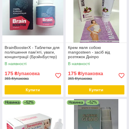
BrainBoosterX - Таблетки для
Крем явля собою
поліпшення пам'яті, уваги,
mangosteen - засіб від
концентрації (БрэйнБустер)
розтяжок Дніпро
Дніпро
В наявності
В наявності
175
175
₴/упаковка
₴/упаковка
365 ₴/упаковка
365 ₴/упаковка
Купити
Купити
Новинка
–52%
Новинка
–52%