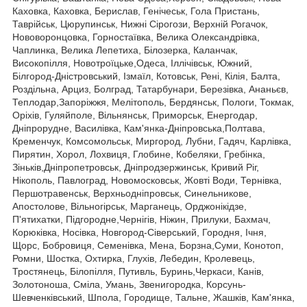
Каховка, Каховка, Берислав, Генічеськ, Гола Пристань,
Таврійськ, Цюрупинськ, Нижні Сірогози, Верхній Рогачок,
Нововоронцовка, Горностаївка, Велика Олександрівка,
Чаплинка, Велика Лепетиха, Білозерка, Каланчак,
Високопілля, Новотроїцьке,Одеса, Іллічівськ, Южний,
Білгород-Дністровський, Ізмаїл, Котовськ, Рені, Кілія, Балта,
Роздільна, Арциз, Болград, Татарбунари, Березівка, Ананьєв,
Теплодар,Запоріжжя, Мелітополь, Бердянськ, Пологи, Токмак,
Оріхів, Гуляйполе, Вільнянськ, Приморськ, Енергодар,
Дніпрорудне, Василівка, Кам'янка-Дніпровська,Полтава,
Кременчук, Комсомольськ, Миргород, Лубни, Гадяч, Карлівка,
Пирятин, Хорол, Лохвиця, Глобине, Кобеляки, Гребінка,
Зіньків,Дніпропетровськ, Дніпродзержинськ, Кривий Ріг,
Нікополь, Павлоград, Новомосковськ, Жовті Води, Тернівка,
Першотравенськ, Верхньодніпровськ, Синельникове,
Апостолове, Вільногірськ, Марганець, Орджонікідзе,
П'ятихатки, Підгородне,Чернігів, Ніжин, Прилуки, Бахмач,
Корюківка, Носівка, Новгород-Сіверський, Городня, Ічня,
Щорс, Бобровиця, Семенівка, Мена, Борзна,Суми, Конотоп,
Ромни, Шостка, Охтирка, Глухів, Лебедин, Кролевець,
Тростянець, Білопілля, Путивль, Буринь,Черкаси, Канів,
Золотоноша, Сміла, Умань, Звенигородка, Корсунь-
Шевченківський, Шпола, Городище, Тальне, Жашків, Кам'янка,