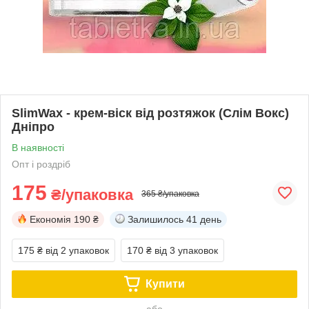
SlimWax - крем-віск від розтяжок (Слім Вокс)
Дніпро
В наявності
Опт і роздріб
175
₴/упаковка
365 ₴/упаковка
Економія
190 ₴
Залишилось
41 день
175 ₴
від 2 упаковок
170 ₴
від 3 упаковок
Купити
або