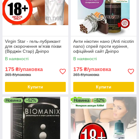
Virgin Star - гель-лубрикант
Анти нікотин нано (Anti nicotin
для скорочення м'язів піхви
nano) спрей проти куріння,
(Вірджін Стар) Дніпро
офіційний сайт Дніпро
В наявності
В наявності
175
175
₴/упаковка
₴/упаковка
365 ₴/упаковка
365 ₴/упаковка
Купити
Купити
Новинка
–52%
Новинка
–52%