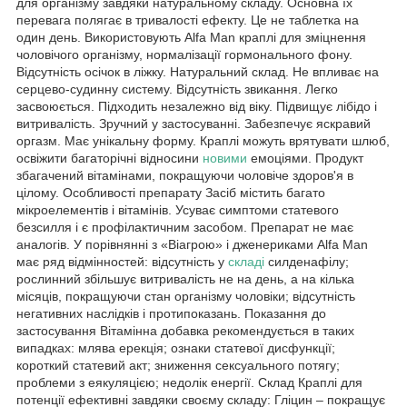
для організму завдяки натуральному складу. Основна їх
перевага полягає в тривалості ефекту. Це не таблетка на
один день. Використовують Alfa Man краплі для зміцнення
чоловічого організму, нормалізації гормонального фону.
Відсутність осічок в ліжку. Натуральний склад. Не впливає на
серцево-судинну систему. Відсутність звикання. Легко
засвоюється. Підходить незалежно від віку. Підвищує лібідо і
витривалість. Зручний у застосуванні. Забезпечує яскравий
оргазм. Має унікальну форму. Краплі можуть врятувати шлюб,
освіжити багаторічні відносини
новими
емоціями. Продукт
збагачений вітамінами, покращуючи чоловіче здоров'я в
цілому. Особливості препарату Засіб містить багато
мікроелементів і вітамінів. Усуває симптоми статевого
безсилля і є профілактичним засобом. Препарат не має
аналогів. У порівнянні з «Віагрою» і дженериками Alfa Man
має ряд відмінностей: відсутність у
складі
силденафілу;
рослинний збільшує витривалість не на день, а на кілька
місяців, покращуючи стан організму чоловіки; відсутність
негативних наслідків і протипоказань. Показання до
застосування Вітамінна добавка рекомендується в таких
випадках: млява ерекція; ознаки статевої дисфункції;
короткий статевий акт; зниження сексуального потягу;
проблеми з еякуляцією; недолік енергії. Склад Краплі для
потенції ефективні завдяки своєму складу: Гліцин – покращує