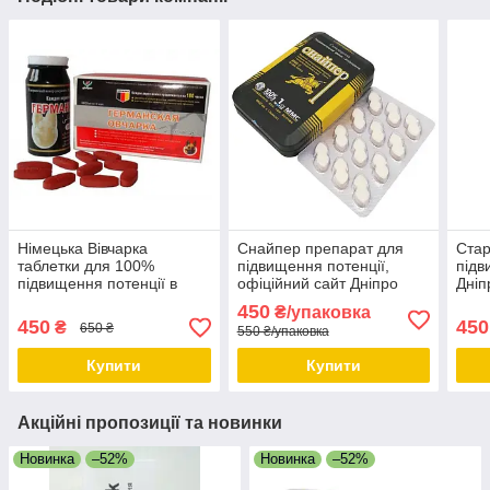
Німецька Вівчарка
Снайпер препарат для
Стар
таблетки для 100%
підвищення потенції,
підв
підвищення потенції в
офіційний сайт Дніпро
Дніп
домашніх умовах, Дніпро
450
₴/упаковка
450
450
₴
650 ₴
550 ₴/упаковка
Купити
Купити
Акційні пропозиції та новинки
Новинка
–52%
Новинка
–52%