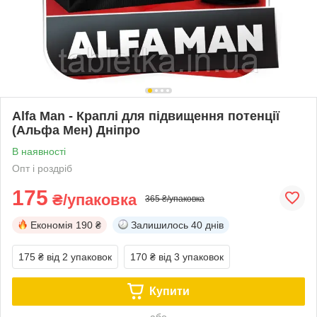
Alfa Man - Краплі для підвищення потенції
(Альфа Мен) Дніпро
В наявності
Опт і роздріб
175
₴/упаковка
365 ₴/упаковка
Економія
190 ₴
Залишилось
40 днів
175 ₴
від 2 упаковок
170 ₴
від 3 упаковок
Купити
або