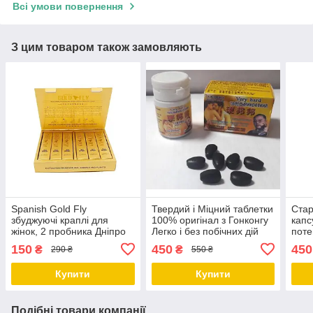
Всі умови повернення
З цим товаром також замовляють
Spanish Gold Fly
Твердий і Міцний таблетки
Стар
збуджуючі краплі для
100% оригінал з Гонконгу
капс
жінок, 2 пробника Дніпро
Легко і без побічних дій
поте
Дніпро
гіпер
150
450
450
₴
₴
290 ₴
550 ₴
Дніп
Купити
Купити
Подібні товари компанії