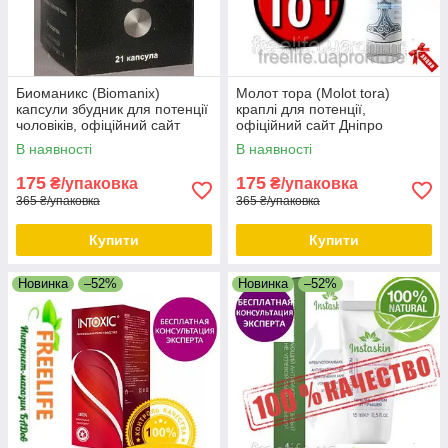
Биоманикс (Biomanix)
Молот тора (Molot tora)
капсули збудник для потенції
краплі для потенції,
чоловіків, офіційний сайт
офіційний сайт Дніпро
Дніпро
В наявності
В наявності
175
175
₴/упаковка
₴/упаковка
365 ₴/упаковка
365 ₴/упаковка
Купити
Купити
Новинка
–52%
Новинка
–52%