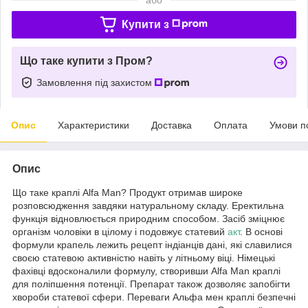
Купити з
Що таке купити з Пром?
Замовлення під захистом
Опис
Характеристики
Доставка
Оплата
Умови п
Опис
Що таке краплі Alfa Man? Продукт отримав широке
розповсюдження завдяки натуральному складу. Еректильна
функція відновлюється природним способом. Засіб зміцнює
організм чоловіки в цілому і подовжує статевий
акт
. В основі
формули крапель лежить рецепт індіанців дані, які славилися
своєю статевою активністю навіть у літньому віці. Німецькі
фахівці вдосконалили формулу, створивши Alfa Man краплі
для поліпшення потенції. Препарат також дозволяє запобігти
хвороби статевої сфери. Переваги Альфа мен краплі безпечні