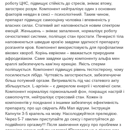
роботу ЦНС, підвищує стійкість до стресів, знімає втому,
загострює розум. Компонент нейтралізує один з основних
факторів невдач в сексі – психологічний. Таким чином,
препарат підвищує самооцінку чоловіка і впевненість у
власних силах. Статевий акт наповнюється новим спектром
емоцій. Женьшень – знімає запалення, нормалізує роботу
сечостатевої системи, поліпшує стан простати. Печеристі тіла
наповнюються швидше кров'ю завдяки здатності препарату
розганяти кров. Компонент використовують для профілактики
вікових хвороб. Корінь еврікоми – вважається природним
афродизіаком. Саме завдяки цьому компоненту альфа мен
краплі забезпечують кам'яну ерекцію. Якість сперми
поліпшується. Компонент підвищує рівень тестостерону, чому
посилюється лібідо. Чуттєвість загострюється, забезпечуючи
більш потужний оргазм. Витривалість під час статевого акту
збільшується. L-аргінін – є джерелом енергії і чоловічої сили.
Компонент нормалізує гормональний фон, покращує настрій і
самопочуття, нейтралізує стресовий стан. Кожен із
компонентів у поєднанні з іншими забезпечує ефективність
препарату, про що свідчать Alfa Man відгуки. Інструкція
Капнути 3-5 крапель на мову. Насолоджуйтеся прелюдією.
Через 5-7 хвилин приступайте до сексу і приготуйтеся до
подвійного оргазму!!! Після закінчення курсу про проблеми з
ерекцією можна забути надовго! *Препарат не є лікарським