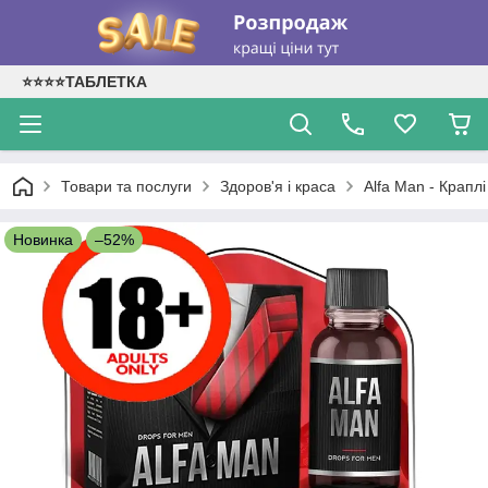
⭐⭐⭐⭐ТАБЛЕТКА
Товари та послуги
Здоров'я і краса
Alfa Man - Крапл
Новинка
–52%