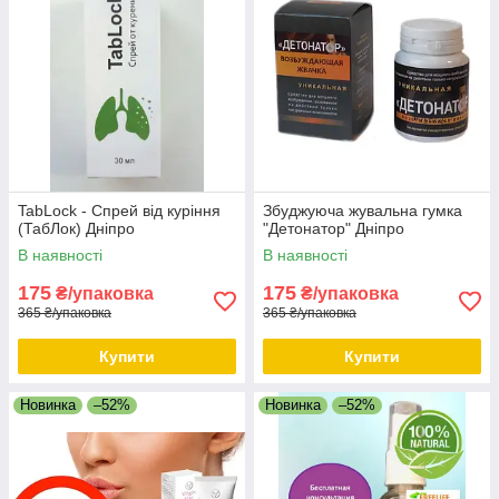
TabLock - Спрей від куріння
Збуджуюча жувальна гумка
(ТабЛок) Дніпро
"Детонатор" Дніпро
В наявності
В наявності
175
175
₴/упаковка
₴/упаковка
365 ₴/упаковка
365 ₴/упаковка
Купити
Купити
Новинка
–52%
Новинка
–52%