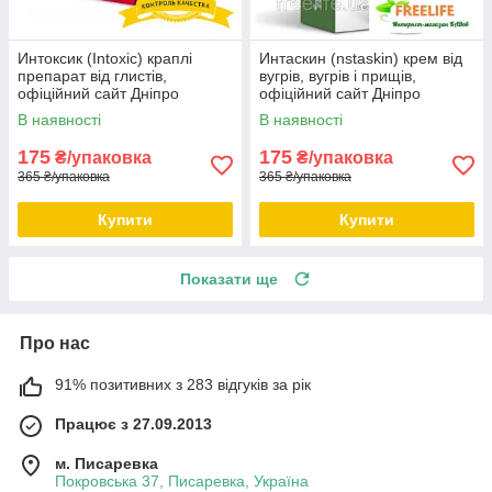
Интоксик (Intoxic) краплі
Интаскин (nstaskin) крем від
препарат від глистів,
вугрів, вугрів і прищів,
офіційний сайт Дніпро
офіційний сайт Дніпро
В наявності
В наявності
175
175
₴/упаковка
₴/упаковка
365 ₴/упаковка
365 ₴/упаковка
Купити
Купити
Показати ще
Про нас
91% позитивних з 283 відгуків за рік
Працює з 27.09.2013
м. Писаревка
Покровська 37, Писаревка, Україна