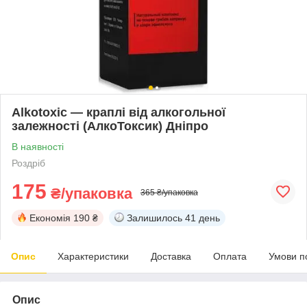
Alkotoxic — краплі від алкогольної
залежності (АлкоТоксик) Дніпро
В наявності
Роздріб
175
₴/упаковка
365 ₴/упаковка
Економія
190 ₴
Залишилось
41 день
Опис
Характеристики
Доставка
Оплата
Умови п
Опис