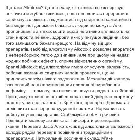
Що таке Аlkotoxic? До того часу, як людина все ж вирішує
покінчити із згубною звичкою, вона вже встигає перерости в
серйозну залежність і відмовитися від спиртного самостійно і
без медичної допомоги більшість людей не можуть. Але
пропоновані в аптеках кошти вкрай негативно впливають на
стан нирок та печінки, здоров'я яких у питущої людини і без
того залишають бажати кращого. На відміну від цих
препаратів, засіб від алкоголізму Alkotoxic дозволяє впоратися
з непереборною тягою до випивки, але при цьому не надає
жодних побічних ефектів, сприяє відновленню організму.
Краплі Alkotoxic від алкоголізму пмогают усунути залежність,
роблячи вживання спиртних напоїв процесом, що не
приносить зовсім ніякого задоволення. Механізм дії крапель
заснований на активизировании природної вироблення
дофаміну — гормону, що викликає почуття радості та ейфорії.
При цьому людині не потрібен додатковий джерело «гормону
щастя» у вигляді алкоголю. Крім того, препарат: Допомагає
поліпшити стан серцево-судинної системи. Нормализвать
роботу внутрішніх органів. Стабілізувати обмін речовин.
Підвищити мозкову активність. Прискорити регенерацію
тканин. Переваги Засіб Алкотоксик від алкогольної залежності
володіє рядом переваг в порівнянні з традиційними
препаратами: Натуральний рослинний склад. М'яке