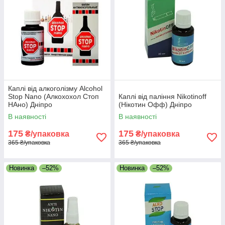
Каплі від алкоголізму Alcohol
Stop Nano (Алкохохол Стоп
Каплі від паління Nikotinoff
НАно) Дніпро
(Нікотин Офф) Дніпро
В наявності
В наявності
175
175
₴/упаковка
₴/упаковка
365 ₴/упаковка
365 ₴/упаковка
Новинка
–52%
Новинка
–52%