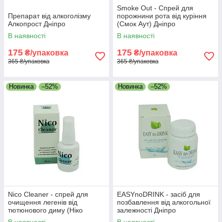
Smoke Out - Спрей для
Препарат від алкоголізму
порожнини рота від куріння
Алкопрост Дніпро
(Смок Аут) Дніпро
В наявності
В наявності
175
175
₴/упаковка
₴/упаковка
365 ₴/упаковка
365 ₴/упаковка
Новинка
–52%
Новинка
–52%
Nico Cleaner - спрей для
EASYnoDRINK - засіб для
очищення легенів від
позбавлення від алкогольної
тютюнового диму (Ніко
залежності Дніпро
Клінер) Дніпро