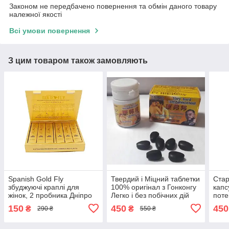
Законом не передбачено повернення та обмін даного товару
належної якості
Всі умови повернення
З цим товаром також замовляють
Spanish Gold Fly
Твердий і Міцний таблетки
Стар
збуджуючі краплі для
100% оригінал з Гонконгу
капс
жінок, 2 пробника Дніпро
Легко і без побічних дій
поте
Дніпро
гіпер
150
450
450
₴
₴
290 ₴
550 ₴
Дніп