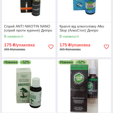
Спрей ANTI NIKOTIN NANO
Краплі від алкоголізму Alko
(спрей проти куріння) Дніпро
Stop (АлкоСтоп) Дніпро
В наявності
В наявності
175
175
₴/упаковка
₴/упаковка
365 ₴/упаковка
365 ₴/упаковка
Новинка
–52%
Новинка
–52%