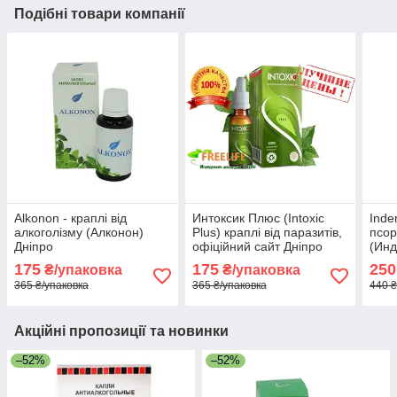
Подібні товари компанії
Alkonon - краплі від
Интоксик Плюс (Intoxic
Inde
алкоголізму (Алконон)
Plus) краплі від паразитів,
псор
Дніпро
офіційний сайт Дніпро
(Инд
175
175
250
₴/упаковка
₴/упаковка
365 ₴/упаковка
365 ₴/упаковка
440 ₴
Акційні пропозиції та новинки
–52%
–52%