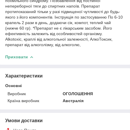
похмільного синдрому. Позбавлення від постійної
непереборної тяги до спиртних напоїв. Препарат
протипоказаний тільки у разі підвищеної чутливості до будь-
якого з його компонентів. Інструкція по застосуванню По 6-10
крапель 2 рази в день, додаючи сік, компот, теплий чай
(нижче 60 гр). *Препарат не є лікарським засобом. Його
ефективність залежить від особливостей організму.
Alkotoxic, краплі від алкогольної залежності, АлкоТоксик,
препарат від алкоголізму, від алкоголю,
Приховати
Характеристики
Основні
Виробник
ОГОЛОШЕННЯ
Країна виробник
Австралія
Умови доставки