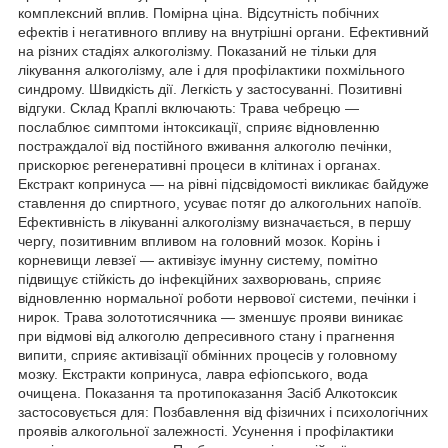
комплексний вплив. Помірна ціна. Відсутність побічних
ефектів і негативного впливу на внутрішні органи. Ефективний
на різних стадіях алкоголізму. Показаний не тільки для
лікування алкоголізму, але і для профілактики похмільного
синдрому. Швидкість дії. Легкість у застосуванні. Позитивні
відгуки. Склад Краплі включають: Трава чебрецю —
послаблює симптоми інтоксикації, сприяє відновленню
постраждалої від постійного вживання алкоголю печінки,
прискорює регенеративні процеси в клітинах і органах.
Екстракт копринуса — на рівні підсвідомості викликає байдуже
ставлення до спиртного, усуває потяг до алкогольних напоїв.
Ефективність в лікуванні алкоголізму визначається, в першу
чергу, позитивним впливом на головний мозок. Корінь і
корневищи левзеї — активізує імунну систему, помітно
підвищує стійкість до інфекційних захворювань, сприяє
відновленню нормальної роботи нервової системи, печінки і
нирок. Трава золототисячника — зменшує прояви виникає
при відмові від алкоголю депресивного стану і прагнення
випити, сприяє активізації обмінних процесів у головному
мозку. Екстракти копринуса, лавра ефіопського, вода
очищена. Показання та протипоказання Засіб Алкотоксик
застосовується для: Позбавлення від фізичних і психологічних
проявів алкогольної залежності. Усунення і профілактики