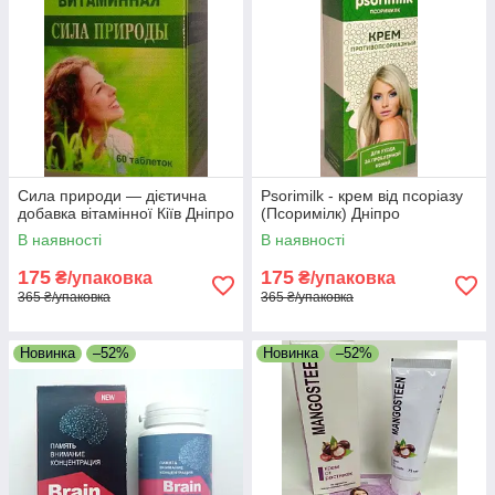
Сила природи — дієтична
Psorimilk - крем від псоріазу
добавка вітамінної Кіїв Дніпро
(Псоримілк) Дніпро
В наявності
В наявності
175
175
₴/упаковка
₴/упаковка
365 ₴/упаковка
365 ₴/упаковка
Новинка
–52%
Новинка
–52%