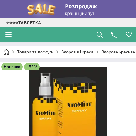
⭐⭐⭐⭐ТАБЛЕТКА
Товари та послуги
Здоров'я і краса
Здорове красиве 
Новинка
–52%