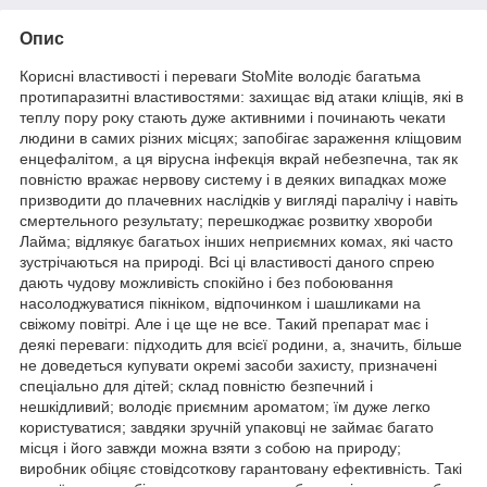
Опис
Корисні властивості і переваги StoMite володіє багатьма
протипаразитні властивостями: захищає від атаки кліщів, які в
теплу пору року стають дуже активними і починають чекати
людини в самих різних місцях; запобігає зараження кліщовим
енцефалітом, а ця вірусна інфекція вкрай небезпечна, так як
повністю вражає нервову систему і в деяких випадках може
призводити до плачевних наслідків у вигляді паралічу і навіть
смертельного результату; перешкоджає розвитку хвороби
Лайма; відлякує багатьох інших неприємних комах, які часто
зустрічаються на природі. Всі ці властивості даного спрею
дають чудову можливість спокійно і без побоювання
насолоджуватися пікніком, відпочинком і шашликами на
свіжому повітрі. Але і це ще не все. Такий препарат має і
деякі переваги: підходить для всієї родини, а, значить, більше
не доведеться купувати окремі засоби захисту, призначені
спеціально для дітей; склад повністю безпечний і
нешкідливий; володіє приємним ароматом; їм дуже легко
користуватися; завдяки зручній упаковці не займає багато
місця і його завжди можна взяти з собою на природу;
виробник обіцяє стовідсоткову гарантовану ефективність. Такі