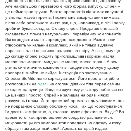
достоїнства ще більше надають привабливості цього засобу.
Але найбільшою перевагою є його форма випуску. Спрей –
це неймовірно зручно. Багато препаратів від комах випущені
у вигляді мазей і кремів. І кожне їхнє використання вимагає
після себе ретельного миття рук, що, наприклад, в лісі і парку
зробити буває складно. Складу спрею Представлене засіб
складається тільки з натуральних і перевірених компонентів.
Всі інгредієнти мають природне походження. Разом вони
створюють унікальний комплекс, який не тільки відлякує
паразитів, але і позитивно впливає на шкіру. А все, тому що
до складу спрею входять приголомшливі і корисні масла:
масло пальмарози; мигдальне масло; масло герані. А ось
різних синтетичних компонентів і шкідливих сполук у цьому
препараті знайти не вийде. Інструкція по застосуванню
Спреєм StoMite легко користуватися. Його просто потрібно
розпорошити на
одяг
і на оголені ділянки тіла перед самим
виходом на вулицю. Завдяки зручному дозатору робиться все
це швидко і просто. Спрей не залишає на одязі ніяких
розлучень і плям. Його приємний аромат ледь уловимим, що
не подразнює слизову оболонку носа. Так що користуватися
їм досить комфортно, а, головне, дуже ефективно. Як діє? Во
время того, как представленное средство распыляется,
микрочастицы его компонентов попадают на одежду и кожу,
образуя там защитный слой. Аромат, который издают