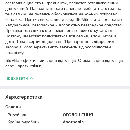
составляющие его ингредиенты, является отталкивающим
для клещей. Паразиты просто начинают избегать этот запах,
тем самым, не пытаясь обосноваться на кожных покровах
человека. Противопоказания и вред StoMite – это полностью
натуральное, безопасное и абсолютно безвредное средство.
Противопоказания к его применению также отсутствуют.
Поэтому им может пользоваться вся семья, в том числе и
дети. Товар сертифицирован. *Препарат не є лікарським
засобом. Його ефективність залежить від особливостей
організму.
StoMite, ефективний спрей від кліщів, Стома, спрей від кліщів,
спрей проти кліщів,
Приховати
Характеристики
Основні
Виробник
ОГОЛОШЕННЯ
Країна виробник
Австралія