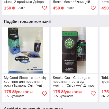
жінок, 2 пробника Дніпро
Легко і без побічних дій
поте
Дніпро
гіпер
150
450
450
₴
₴
290 ₴
550 ₴
Дніп
Подібні товари компанії
My Good Sleep - спрей від
Smoke Out - Спрей для
TabL
хропіння для порожнини
порожнини рота від
курі
рота (Травень Сліп Гуд)
куріння (Смок Аут) Дніпро
Дніпро
175
175
175
₴/упаковка
₴/упаковка
365 ₴/упаковка
365 ₴/упаковка
365 ₴
Акційні пропозиції та новинки