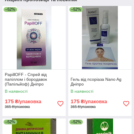
–52%
–52%
PapillOFF - Спрей від
папіллом і бородавок
Гель від псоріаза Nano Ag
(Папільйоф) Дніпро
Дніпро
В наявності
В наявності
175
175
₴/упаковка
₴/упаковка
365 ₴/упаковка
365 ₴/упаковка
–52%
–52%