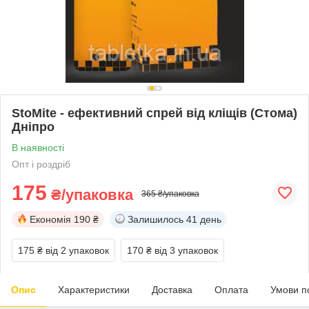
StoMite - ефективний спрей від кліщів (Стома)
Дніпро
В наявності
Опт і роздріб
175
₴/упаковка
365 ₴/упаковка
Економія
190 ₴
Залишилось
41 день
175 ₴
від 2 упаковок
170 ₴
від 3 упаковок
Опис
Характеристики
Доставка
Оплата
Умови п