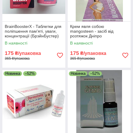
BrainBoosterX - Таблетки для
Крем явля собою
поліпшення пам'яті, уваги,
mangosteen - засіб від
концентрації (БрэйнБустер)
розтяжок Дніпро
Дніпро
В наявності
В наявності
175
175
₴/упаковка
₴/упаковка
365 ₴/упаковка
365 ₴/упаковка
Новинка
–52%
Новинка
–52%