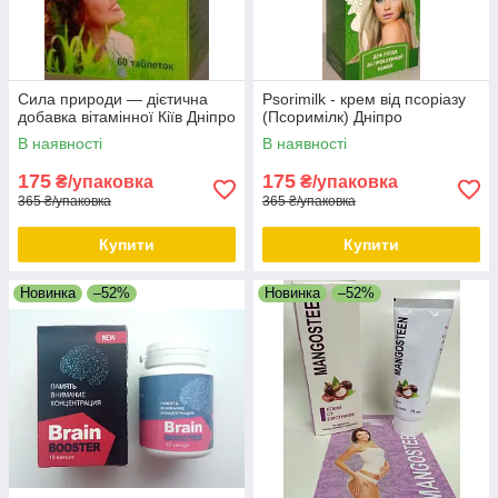
Сила природи — дієтична
Psorimilk - крем від псоріазу
добавка вітамінної Кіїв Дніпро
(Псоримілк) Дніпро
В наявності
В наявності
175
175
₴/упаковка
₴/упаковка
365 ₴/упаковка
365 ₴/упаковка
Купити
Купити
Новинка
–52%
Новинка
–52%