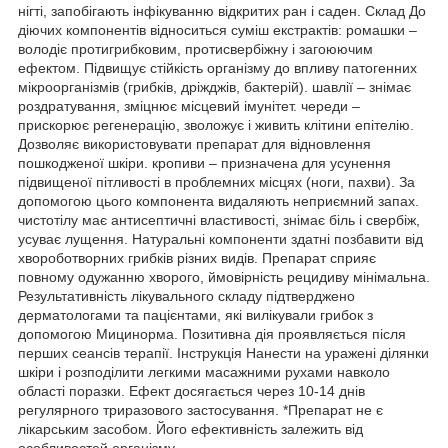
нігті, запобігають інфікуванню відкритих ран і саден. Склад До
діючих компонентів відноситься суміш екстрактів: ромашки –
володіє протигрибковим, протисвербіжну і загоюючим
ефектом. Підвищує стійкість організму до впливу патогенних
мікроорганізмів (грибків, дріжджів, бактерій). шавлії – знімає
роздратування, зміцнює місцевий імунітет. череди –
прискорює регенерацію, зволожує і живить клітини епітелію.
Дозволяє використовувати препарат для відновлення
пошкодженої шкіри. кропиви – призначена для усунення
підвищеної пітливості в проблемних місцях (ноги, пахви). За
допомогою цього компонента видаляють неприємний запах.
чистотілу має антисептичні властивості, знімає біль і свербіж,
усуває лущення. Натуральні компоненти здатні позбавити від
хвороботворних грибків різних видів. Препарат сприяє
повному одужанню хворого, ймовірність рецидиву мінімальна.
Результативність лікувального складу підтверджено
дерматологами та пацієнтами, які вилікували грибок з
допомогою Мицинорма. Позитивна дія проявляється після
перших сеансів терапії. Інструкція Нанести на уражені ділянки
шкіри і розподілити легкими масажними рухами навколо
області поразки. Ефект досягається через 10-14 днів
регулярного триразового застосування. *Препарат не є
лікарським засобом. Його ефективність залежить від
особливостей організму.