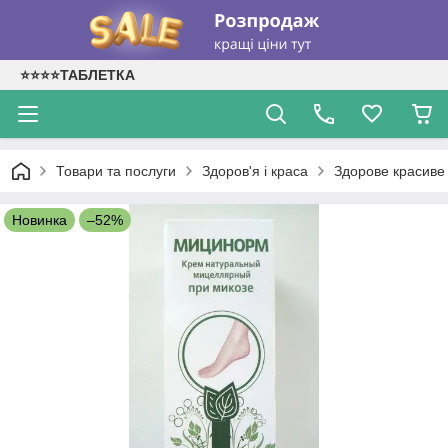
⭐⭐⭐⭐ТАБЛЕТКА
Товари та послуги
Здоров'я і краса
Здорове красиве 
Новинка
–52%