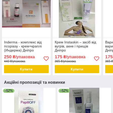
Inderma - комплекс від
Крем Instaskin – засіб від
Вари
псоріазу - крем+краплі
вугрів, акне і прищів
вари
(Индерма) Дніпро
Дніпро
Дніп
250
175
175
₴/упаковка
₴/упаковка
440 ₴/упаковка
365 ₴/упаковка
365 ₴
Купити
Купити
Акційні пропозиції та новинки
–52%
–52%