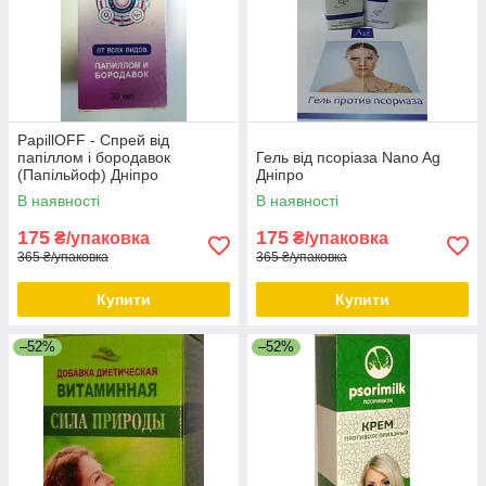
PapillOFF - Спрей від
папіллом і бородавок
Гель від псоріаза Nano Ag
(Папільйоф) Дніпро
Дніпро
В наявності
В наявності
175
175
₴/упаковка
₴/упаковка
365 ₴/упаковка
365 ₴/упаковка
Купити
Купити
–52%
–52%