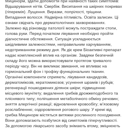
Мицинорм, здатні допомогти при наявності таких симптомів:
Відшарування нігтів. Свербіж. Висипання на шкірних покривах
(гіперемія). Лущення. Виразки, попрілості, тріщини.
Випадання волосся. Надмірна пітливість. Освіта залисин. Ці
ознаки свідчать про дерматологічних захворюваннях.
Залежно від різновиду патології можуть постраждати стопи,
голова руки. Перед початком лікування необхідно пройти
діагностичне обстеження. Ситуація ускладнюється
шкідливими залежностями, неправильним харчуванням,
недотриманням режиму дня. Як діє крем Біоактивні препарат
надає комплексний вплив на організм. Завдяки безпечній
складу його можна використовувати протягом тривалого
періоду часу. Він не викликає звикання, не впливає на
гормональний фон і трофіку функціональних тканин.
Органічні компоненти сприяють: лікування кандидозів,
дерматомікозів, кератомикозов; усунення шрамів і рубців;
регенерації пошкоджених ділянок шкіри; підвищенню
місцевого імунітету; видалення грибків дрожжеподобного та
пліснявого типу; поліпшення метаболічного обміну речовин;
зняття алергічної реакції; відновлення кровообігу; м'язовому
розслабленню; оздоровлення рогового шару. У кремі від
грибка Мицинорм містяться витяжки рослинного походження.
Вони допомагають позбутися від симптомів гіперчутливості.
За допомогою лікарського засобу знімають втому, зміцнюють