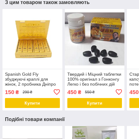
З цим товаром також замовляють
Spanish Gold Fly
Твердий і Міцний таблетки
Стар
збуджуючі краплі для
100% оригінал з Гонконгу
капс
жінок, 2 пробника Дніпро
Легко і без побічних дій
поте
Дніпро
гіпер
150
450
450
₴
₴
290 ₴
550 ₴
Дніп
Купити
Купити
Подібні товари компанії