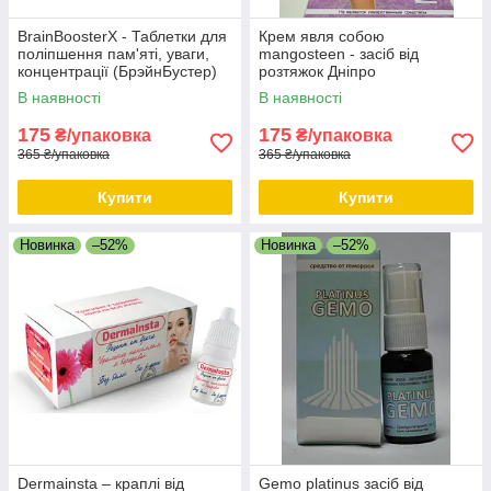
BrainBoosterX - Таблетки для
Крем явля собою
поліпшення пам'яті, уваги,
mangosteen - засіб від
концентрації (БрэйнБустер)
розтяжок Дніпро
Дніпро
В наявності
В наявності
175
175
₴/упаковка
₴/упаковка
365 ₴/упаковка
365 ₴/упаковка
Купити
Купити
Новинка
–52%
Новинка
–52%
Dermainsta – краплі від
Gemo platinus засіб від