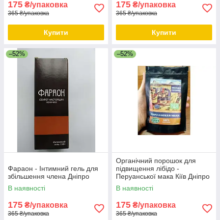
175
175
₴/упаковка
₴/упаковка
365 ₴/упаковка
365 ₴/упаковка
Купити
Купити
–52%
–52%
Органічний порошок для
Фараон - Інтимний гель для
підвищення лібідо -
збільшення члена Дніпро
Перуанської мака Кіїв Дніпро
В наявності
В наявності
175
175
₴/упаковка
₴/упаковка
365 ₴/упаковка
365 ₴/упаковка