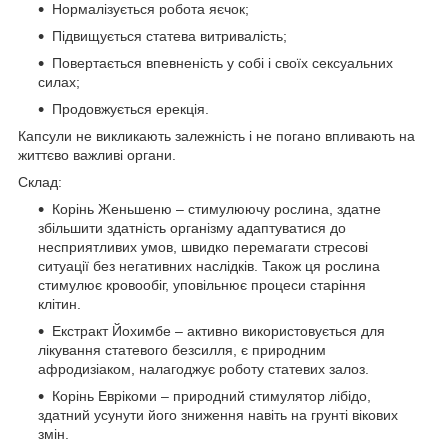
Нормалізується робота яєчок;
Підвищується статева витривалість;
Повертається впевненість у собі і своїх сексуальних
силах;
Продовжується ерекція.
Капсули не викликають залежність і не погано впливають на
життєво важливі органи.
Склад:
Корінь Женьшеню – стимулюючу рослина, здатне
збільшити здатність організму адаптуватися до
несприятливих умов, швидко перемагати стресові
ситуації без негативних наслідків. Також ця рослина
стимулює кровообіг, уповільнює процеси старіння
клітин.
Екстракт Йохимбе – активно використовується для
лікування статевого безсилля, є природним
афродизіаком, налагоджує роботу статевих залоз.
Корінь Еврікоми – природний стимулятор лібідо,
здатний усунути його зниження навіть на грунті вікових
змін.