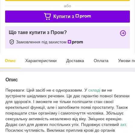
або
Купити з
Що таке купити з Пром?
Замовлення під захистом
Опис
Характеристики
Доставка
Оплата
Умови п
Опис
Переваги: Цей засіб не є одноразовим. У
складі
ви не
зустрінете шкідливих речовин. Це дає гарантію повної безпеки
для здоров'я. І зможете не тільки поліпшити стан своєї
еректильної функції, але і запобіжите появі простатиту. Також
покращати стан організму і самопочуття чоловіка. Збільшує
сексуальну активність незалежно від віку. Зміцнює ерекцію.
Додає сил для довгих постільних утіх. Подовжує статевий
акт
.
Посилює чутливість. Викликає приплив крові до органів