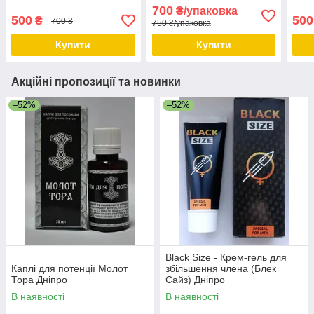
домашніх умовах, Дніпро
гіпер
700
₴/упаковка
Дніп
500
500
₴
700 ₴
750 ₴/упаковка
Купити
Купити
Акційні пропозиції та новинки
–52%
–52%
Black Size - Крем-гель для
Каплі для потенції Молот
збільшення члена (Блек
Тора Дніпро
Сайз) Дніпро
В наявності
В наявності