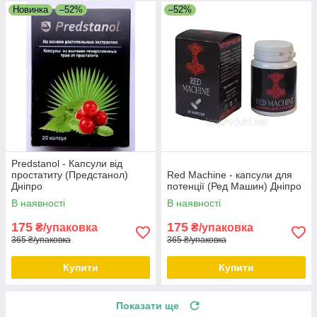
Новинка
–52%
–52%
Predstanol - Капсули від
простатиту (Предстанол)
Red Machine - капсули для
Дніпро
потенції (Ред Машин) Дніпро
В наявності
В наявності
175
175
₴/упаковка
₴/упаковка
365 ₴/упаковка
365 ₴/упаковка
Купити
Купити
Показати ще