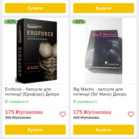
Купити
Купити
–52%
–52%
Eroforce - Капсули для
Big Macho - капсули для
потенції (Ерофорс) Дніпро
потенції (Біґ Мачо) Дніпро
В наявності
В наявності
175
175
₴/упаковка
₴/упаковка
365 ₴/упаковка
365 ₴/упаковка
Купити
Купити