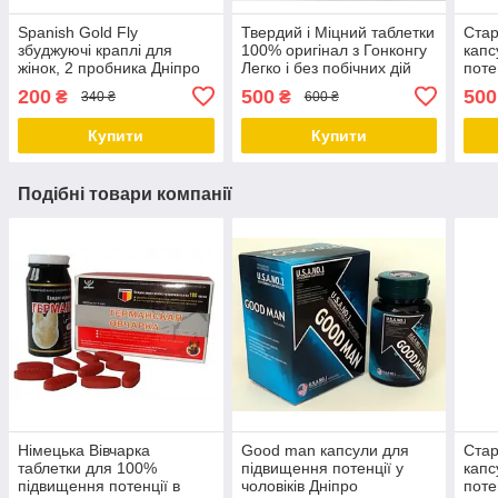
Spanish Gold Fly
Твердий і Міцний таблетки
Стар
збуджуючі краплі для
100% оригінал з Гонконгу
капс
жінок, 2 пробника Дніпро
Легко і без побічних дій
поте
Дніпро
гіпер
200
500
500
₴
₴
340 ₴
600 ₴
Дніп
Купити
Купити
Подібні товари компанії
Німецька Вівчарка
Good man капсули для
Стар
таблетки для 100%
підвищення потенції у
капс
підвищення потенції в
чоловіків Дніпро
поте