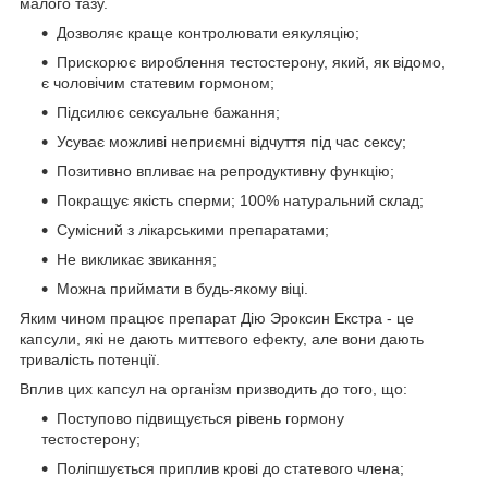
малого тазу.
Дозволяє краще контролювати еякуляцію;
Прискорює вироблення тестостерону, який, як відомо,
є чоловічим статевим гормоном;
Підсилює сексуальне бажання;
Усуває можливі неприємні відчуття під час сексу;
Позитивно впливає на репродуктивну функцію;
Покращує якість сперми; 100% натуральний склад;
Сумісний з лікарськими препаратами;
Не викликає звикання;
Можна приймати в будь-якому віці.
Яким чином працює препарат Дію Эроксин Екстра - це
капсули, які не дають миттєвого ефекту, але вони дають
тривалість потенції.
Вплив цих капсул на організм призводить до того, що:
Поступово підвищується рівень гормону
тестостерону;
Поліпшується приплив крові до статевого члена;