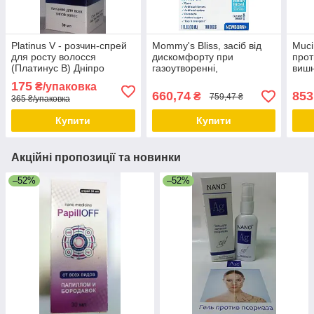
Platinus V - розчин-спрей
Mommy's Bliss, засіб від
Muci
для росту волосся
дискомфорту при
прот
(Платинус В) Дніпро
газоутворенні,
вишн
симетиконовые краплі, від
унці
175
₴/упаковка
народження, 30 мл Дніпро
660,74
853
₴
759,47 ₴
365 ₴/упаковка
Купити
Купити
Акційні пропозиції та новинки
–52%
–52%