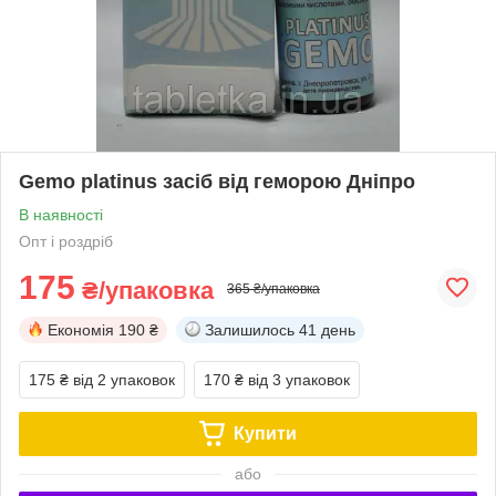
Gemo platinus засіб від геморою Дніпро
В наявності
Опт і роздріб
175
₴/упаковка
365 ₴/упаковка
Економія
190 ₴
Залишилось
41 день
175 ₴
від 2 упаковок
170 ₴
від 3 упаковок
Купити
або