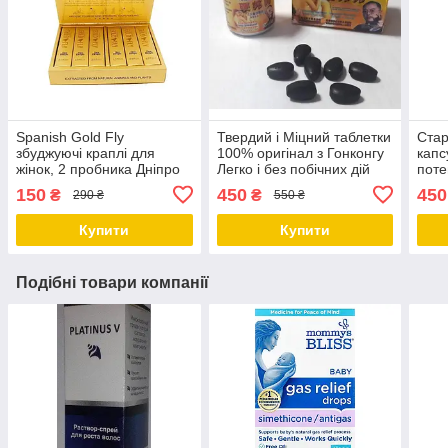
Spanish Gold Fly
Твердий і Міцний таблетки
Стар
збуджуючі краплі для
100% оригінал з Гонконгу
капс
жінок, 2 пробника Дніпро
Легко і без побічних дій
поте
Дніпро
гіпер
150
450
450
₴
₴
290 ₴
550 ₴
Дніп
Купити
Купити
Подібні товари компанії