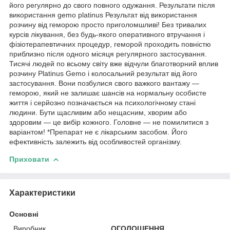
його регулярно до свого повного одужання. Результати після
використання gemo platinus Результат від використання
розчину від геморою просто приголомшливі! Без тривалих
курсів лікування, без будь-якого оперативного втручання і
фізіотерапевтичних процедур, геморой проходить повністю
приблизно після одного місяця регулярного застосування.
Тисячі людей по всьому світу вже відчули благотворний вплив
розчину Platinus Gemo і колосальний результат від його
застосування. Вони позбулися свого важкого вантажу —
геморою, який не залишає шансів на нормальну особисте
життя і серйозно позначається на психологічному стані
людини. Бути щасливим або нещасним, хворим або
здоровим — це вибір кожного. Головне — не помилитися з
варіантом! *Препарат не є лікарським засобом. Його
ефективність залежить від особливостей організму.
Приховати
Характеристики
Основні
Виробник
ОГОЛОШЕННЯ