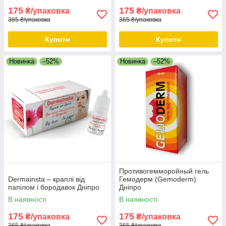
175
175
₴/упаковка
₴/упаковка
365 ₴/упаковка
365 ₴/упаковка
Купити
Купити
Новинка
–52%
Новинка
–52%
Противогемморойный гель
Dermainsta – краплі від
Гемодерм (Gemoderm)
папілом і бородавок Дніпро
Дніпро
В наявності
В наявності
175
175
₴/упаковка
₴/упаковка
365 ₴/упаковка
365 ₴/упаковка