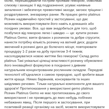
болю, перешкоджаючи гострим проявам геморою; обволікає
слизову і захищає її від подразнення; усуває наявные
запалення і забезпечує превентивні заходи; загоює тріщини і
роздратування, знезаражує ранки. Як працює gemo platinus
Розчин надзвичайно простий у застосуванні, що дає
можливість використовувати його навіть в домашніх або
похідних умовах. Все, що вам знадобиться для того, щоб
позбутися від геморою легко і швидко — це: купити розчин
Platinus Gemo; взяти флакон з розчином та добре струсити;
нанести потрібну кількість розчину на ватний диск; додати
змочений в розчині диск до болючого місця; повторювати
процедуру 1-2 рази на добу протягом 3-4 тижнів;
насолоджуватися новою життям без геморою! Склад gemo
platinus Такі унікальні цілющі властивості розчину обумовлені
його інноваційної формулою в поєднанні з дивним
натуральним концентрованим рослинним складом. Передові
технології об'єдналися з самою природою, щоб зробити ваше
життя краще. Ніяких барвників, консервантів та інших
шкідливих речовин. Тільки натуральні компоненти для вашого
здоров'я! Протипоказання у використанні gemo platinus
Розчин Platinus Gemo не має протипоказань до свого
використання і не призводить до яких-небудь побічних
небажаних явищ. Після першого ж застосування, при
позитивній реакції організму на засіб, можете використовувати