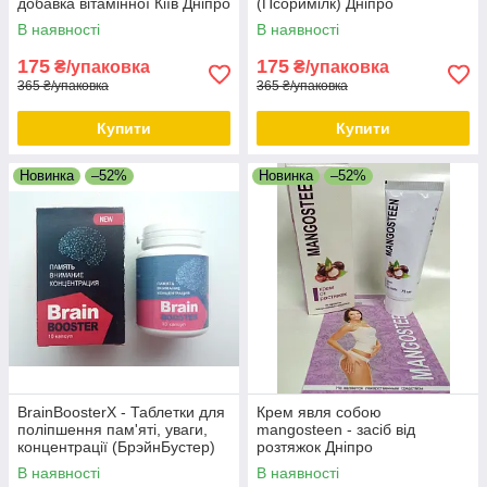
добавка вітамінної Кіїв Дніпро
(Псоримілк) Дніпро
В наявності
В наявності
175
175
₴/упаковка
₴/упаковка
365 ₴/упаковка
365 ₴/упаковка
Купити
Купити
Новинка
–52%
Новинка
–52%
BrainBoosterX - Таблетки для
Крем явля собою
поліпшення пам'яті, уваги,
mangosteen - засіб від
концентрації (БрэйнБустер)
розтяжок Дніпро
Дніпро
В наявності
В наявності