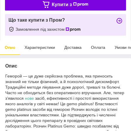
Купити з
Що таке купити з Пром?
Замовлення під захистом
Опис
Характеристики
Доставка
Оплата
Умови п
Опис
Геморой — це дуже серйозна проблема, яка приносить
значний не тільки фізичний, а й психологічний дискомфорт.
Традиційні методи лікування дуже дорогі, тривалі та болючі.
Часто не обходиться без оперативного втручання. Але, тепер
з'явилося
нове
засіб, ефективності і простоті використання
якого аналогів у світі немає! Це gemo platinus! Властивості
gemo platinus засоби від геморою Розчин володіє по істині
унікальними властивостями. Це підтверджують і численні
дослідження цього препарату в провідних світових
лабораторіях. Розчин Platinus Gemo: швидко позбавляє від