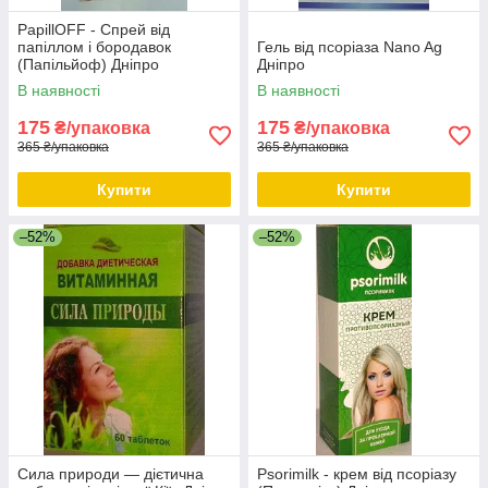
PapillOFF - Спрей від
папіллом і бородавок
Гель від псоріаза Nano Ag
(Папільйоф) Дніпро
Дніпро
В наявності
В наявності
175
175
₴/упаковка
₴/упаковка
365 ₴/упаковка
365 ₴/упаковка
Купити
Купити
–52%
–52%
Сила природи — дієтична
Psorimilk - крем від псоріазу