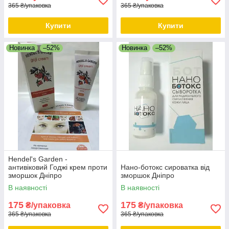
365 ₴/упаковка
365 ₴/упаковка
Купити
Купити
Новинка
–52%
Новинка
–52%
Hendel's Garden -
антивіковий Годжі крем проти
Нано-ботокс сироватка від
зморшок Дніпро
зморшок Дніпро
В наявності
В наявності
175
175
₴/упаковка
₴/упаковка
365 ₴/упаковка
365 ₴/упаковка