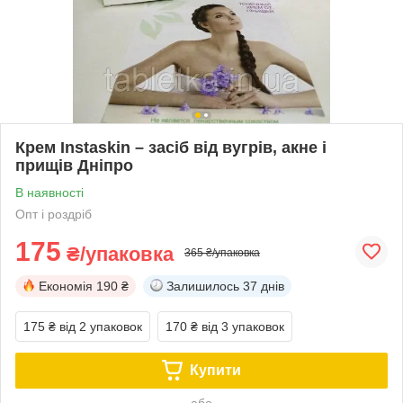
Крем Instaskin – засіб від вугрів, акне і
прищів Дніпро
В наявності
Опт і роздріб
175
₴/упаковка
365 ₴/упаковка
Економія
190 ₴
Залишилось
37 днів
175 ₴
від 2 упаковок
170 ₴
від 3 упаковок
Купити
або