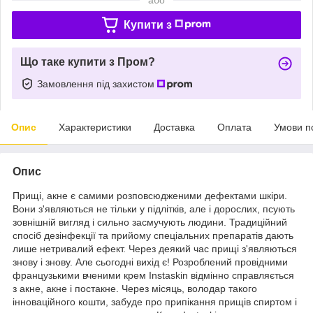
Купити з
Що таке купити з Пром?
Замовлення під захистом
Опис
Характеристики
Доставка
Оплата
Умови п
Опис
Прищі, акне є самими розповсюдженими дефектами шкіри.
Вони з'являються не тільки у підлітків, але і дорослих, псують
зовнішній вигляд і сильно засмучують людини. Традиційний
спосіб дезінфекції та прийому спеціальних препаратів дають
лише нетривалий ефект. Через деякий час прищі з'являються
знову і знову. Але сьогодні вихід є! Розроблений провідними
французькими вченими крем Instaskin відмінно справляється
з акне, акне і постакне. Через місяць, володар такого
інноваційного кошти, забуде про припікання прищів спиртом і