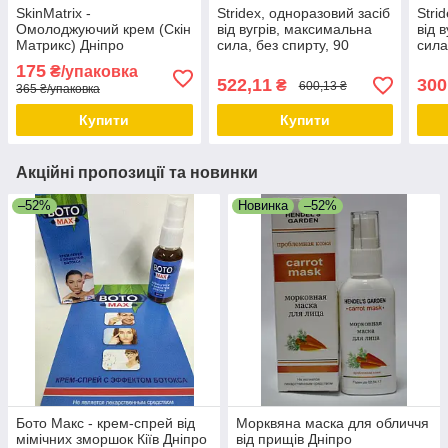
SkinMatrix -
Stridex, одноразовий засіб
Stri
Омолоджуючий крем (Скін
від вугрів, максимальна
від 
Матрикс) Дніпро
сила, без спирту, 90
сила
м'яких серветок SDX-
м'як
175
₴/упаковка
09709 Дніпро
0970
522,11
300
₴
600,13 ₴
365 ₴/упаковка
Купити
Купити
Акційні пропозиції та новинки
–52%
Новинка
–52%
Бото Макс - крем-спрей від
Морквяна маска для обличчя
мімічних зморшок Кіїв Дніпро
від прищів Дніпро