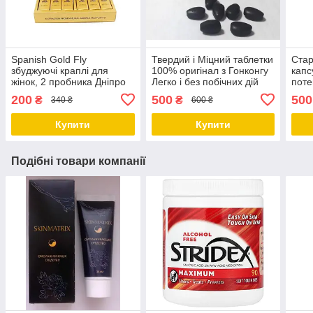
Spanish Gold Fly
Твердий і Міцний таблетки
Стар
збуджуючі краплі для
100% оригінал з Гонконгу
капс
жінок, 2 пробника Дніпро
Легко і без побічних дій
поте
Дніпро
гіпер
200
500
500
₴
₴
340 ₴
600 ₴
Дніп
Купити
Купити
Подібні товари компанії