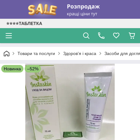
⭐⭐⭐⭐ТАБЛЕТКА
Товари та послуги
Здоров'я і краса
Засоби для догл
Новинка
–52%