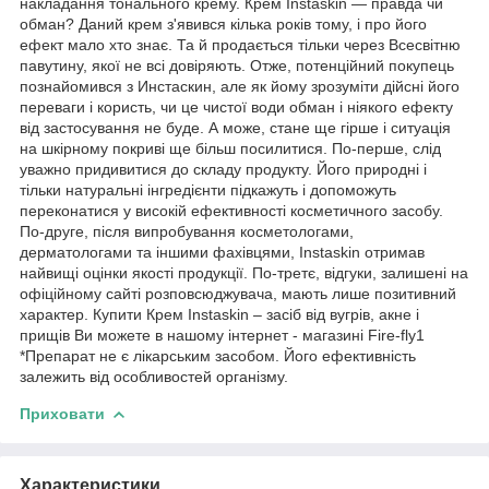
накладання тонального крему. Крем Instaskin — правда чи
обман? Даний крем з'явився кілька років тому, і про його
ефект мало хто знає. Та й продається тільки через Всесвітню
павутину, якої не всі довіряють. Отже, потенційний покупець
познайомився з Инстаскин, але як йому зрозуміти дійсні його
переваги і користь, чи це чистої води обман і ніякого ефекту
від застосування не буде. А може, стане ще гірше і ситуація
на шкірному покриві ще більш посилитися. По-перше, слід
уважно придивитися до складу продукту. Його природні і
тільки натуральні інгредієнти підкажуть і допоможуть
переконатися у високій ефективності косметичного засобу.
По-друге, після випробування косметологами,
дерматологами та іншими фахівцями, Instaskin отримав
найвищі оцінки якості продукції. По-третє, відгуки, залишені на
офіційному сайті розповсюджувача, мають лише позитивний
характер. Купити Крем Instaskin – засіб від вугрів, акне і
прищів Ви можете в нашому інтернет - магазині Fire-fly1
*Препарат не є лікарським засобом. Його ефективність
залежить від особливостей організму.
Приховати
Характеристики