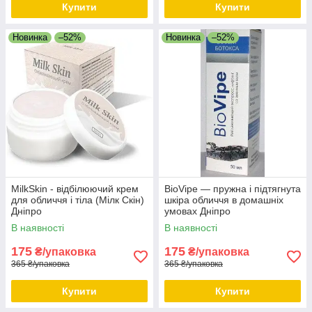
Купити
Купити
Новинка
–52%
Новинка
–52%
MilkSkin - відбілюючий крем
BioVipe — пружна і підтягнута
для обличчя і тіла (Мілк Скін)
шкіра обличчя в домашніх
Дніпро
умовах Дніпро
В наявності
В наявності
175
175
₴/упаковка
₴/упаковка
365 ₴/упаковка
365 ₴/упаковка
Купити
Купити