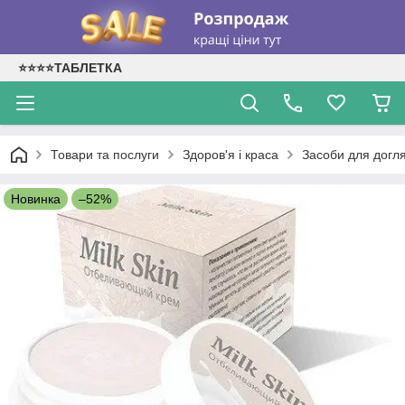
⭐⭐⭐⭐ТАБЛЕТКА
Товари та послуги
Здоров'я і краса
Засоби для догл
Новинка
–52%