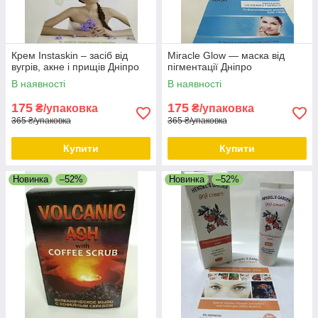
Крем Instaskin – засіб від
Miracle Glow — маска від
вугрів, акне і прищів Дніпро
пігментації Дніпро
В наявності
В наявності
175
175
₴/упаковка
₴/упаковка
365 ₴/упаковка
365 ₴/упаковка
Купити
Купити
Новинка
–52%
Новинка
–52%