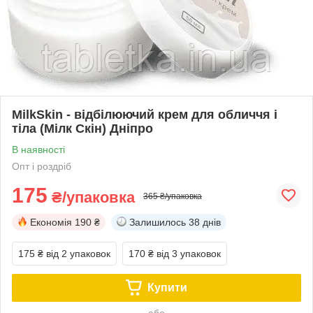
MilkSkin - відбілюючий крем для обличчя і
тіла (Мілк Скін) Дніпро
В наявності
Опт і роздріб
175
₴/упаковка
365 ₴/упаковка
Економія
190 ₴
Залишилось
38 днів
175 ₴
від 2 упаковок
170 ₴
від 3 упаковок
Купити
або