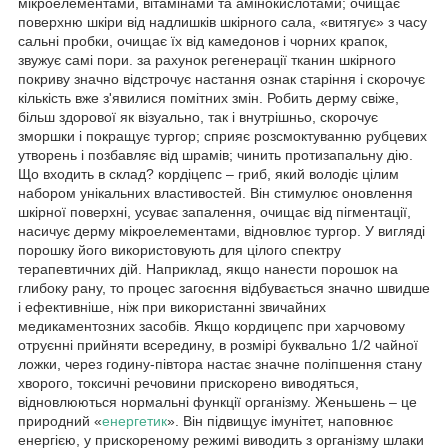
мікроелементами, вітамінами та амінокислотами; очищає
поверхню шкіри від надлишків шкірного сала, «витягує» з часу
сальні пробки, очищає їх від камедонов і чорних крапок,
звужує самі пори. за рахунок регенерації тканин шкірного
покриву значно відстрочує настання ознак старіння і скорочує
кількість вже з'явилися помітних змін. Робить дерму свіже,
більш здорової як візуально, так і внутрішньо, скорочує
зморшки і покращує тургор; сприяє розсмоктуванню рубцевих
утворень і позбавляє від шрамів; чинить протизапальну дію.
Що входить в склад? кордіцепс – гриб, який володіє цілим
набором унікальних властивостей. Він стимулює оновлення
шкірної поверхні, усуває запалення, очищає від пігментації,
насичує дерму мікроелементами, відновлює тургор. У вигляді
порошку його використовують для цілого спектру
терапевтичних дій. Наприклад, якщо нанести порошок на
глибоку рану, то процес загоєння відбувається значно швидше
і ефективніше, ніж при використанні звичайних
медикаментозних засобів. Якщо кордицепс при харчовому
отруєнні прийняти всередину, в розмірі буквально 1/2 чайної
ложки, через годину-півтора настає значне поліпшення стану
хворого, токсичні речовини прискорено виводяться,
відновлюються нормальні функції організму. Женьшень – це
природний «
енергетик
». Він підвищує імунітет, наповнює
енергією, у прискореному режимі виводить з організму шлаки