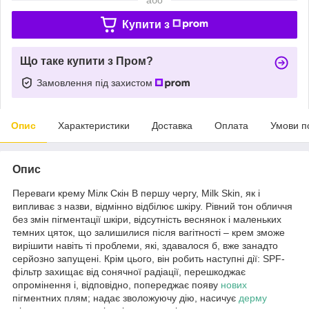
Купити з
Що таке купити з Пром?
Замовлення під захистом
Опис
Характеристики
Доставка
Оплата
Умови п
Опис
Переваги крему Мілк Скін В першу чергу, Milk Skin, як і
випливає з назви, відмінно відбілює шкіру. Рівний тон обличчя
без змін пігментації шкіри, відсутність веснянок і маленьких
темних цяток, що залишилися після вагітності – крем зможе
вирішити навіть ті проблеми, які, здавалося б, вже занадто
серйозно запущені. Крім цього, він робить наступні дії: SPF-
фільтр захищає від сонячної радіації, перешкоджає
опромінення і, відповідно, попереджає появу
нових
пігментних плям; надає зволожуючу дію, насичує
дерму