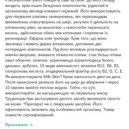
входить, крім інших безцінних компонентів, рідкісний в
органічному вигляді елемент германій. Його використовують
для лікування ракових захворювань, він перешкоджає
виникненню новоутворень на шкірі, регулює її діяльність на
клітинному рівні, за аналогією з гемоглобін переносить
кисень, здійснюючи обмін між клітинами і сприяючи їх
регенерації. Ефірна олія троянди. Крім того, що воно
зволожує і живить дерму вітамінами, доповнює дію
попередніх компонентів. Під його впливом розгладжуються
мімічні зморшки, зникають пігментні плями, стає більш чітким
овал обличчя. sinensis, кореневища атрактілодеса білого,
даншен, арбутин, 19 видів амінокислот, вітаміни В12, В6, В1,
гіалуронова кислота, епідермальний фактор росту B2, D, C, E.
Як використовувати Milk Skin? Крем наноситься двічі на день.
Після нанесення залиште його на шкірі до вбирання і через
10 хвилин змийте теплою водою. Тобто, по суті,
використовуйте, як насыщающую чи лікувальну маску.
Труднощів при застосуванні даного засобу виникнути просто
не може. *Препарат не є лікарським засобом. Його
ефективність залежить від особливостей організму. Товар
повністю сертифікований:
Приховати