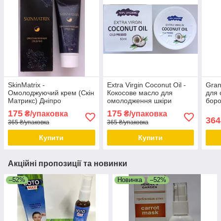
SkinMatrix -
Extra Virgin Coconut Oil -
Gran
Омолоджуючий крем (Скін
Кокосове масло для
для 
Матрикс) Дніпро
омолодження шкіри
боро
обличчя і тіла Дніпро
Дніп
175
175
₴/упаковка
₴/упаковка
364
365 ₴/упаковка
365 ₴/упаковка
Купити
Купити
Акційні пропозиції та новинки
–52%
Новинка
–52%