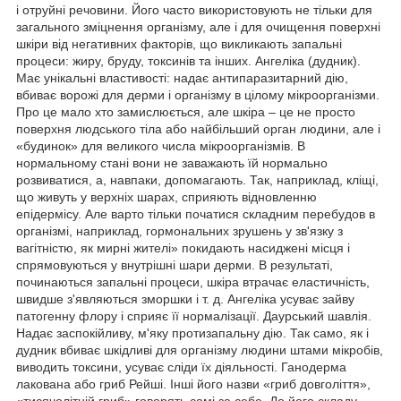
і отруйні речовини. Його часто використовують не тільки для
загального зміцнення організму, але і для очищення поверхні
шкіри від негативних факторів, що викликають запальні
процеси: жиру, бруду, токсинів та інших. Ангеліка (дудник).
Має унікальні властивості: надає антипаразитарний дію,
вбиває ворожі для дерми і організму в цілому мікроорганізми.
Про це мало хто замислюється, але шкіра – це не просто
поверхня людського тіла або найбільший орган людини, але і
«будинок» для великого числа мікроорганізмів. В
нормальному стані вони не заважають їй нормально
розвиватися, а, навпаки, допомагають. Так, наприклад, кліщі,
що живуть у верхніх шарах, сприяють відновленню
епідермісу. Але варто тільки початися складним перебудов в
організмі, наприклад, гормональних зрушень у зв'язку з
вагітністю, як мирні жителі» покидають насиджені місця і
спрямовуються у внутрішні шари дерми. В результаті,
починаються запальні процеси, шкіра втрачає еластичність,
швидше з'являються зморшки і т. д. Ангеліка усуває зайву
патогенну флору і сприяє її нормалізації. Даурський шавлія.
Надає заспокійливу, м'яку протизапальну дію. Так само, як і
дудник вбиває шкідливі для організму людини штами мікробів,
виводить токсини, усуває сліди їх діяльності. Ганодерма
лакована або гриб Рейші. Інші його назви «гриб довголіття»,
«тисячолітній гриб» говорять самі за себе. До його складу