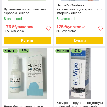
Hendel's Garden -
Вулканічне мило з кавовим
антивіковий Годжі крем проти
скрабом. Дніпро
зморшок Дніпро
В наявності
В наявності
175
175
₴/упаковка
₴/упаковка
365 ₴/упаковка
365 ₴/упаковка
Купити
Купити
Новинка
–52%
Новинка
–52%
BioVipe — пружна і підтягнута
Нано-ботокс сироватка від
шкіра обличчя в домашніх