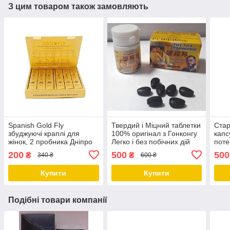
З цим товаром також замовляють
Spanish Gold Fly
Твердий і Міцний таблетки
Стар
збуджуючі краплі для
100% оригінал з Гонконгу
капс
жінок, 2 пробника Дніпро
Легко і без побічних дій
поте
Дніпро
гіпер
200
500
500
₴
₴
340 ₴
600 ₴
Дніп
Купити
Купити
Подібні товари компанії