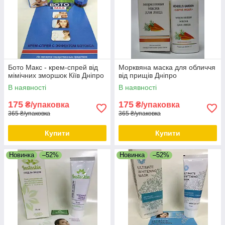
Бото Макс - крем-спрей від
Морквяна маска для обличчя
мімічних зморшок Кіїв Дніпро
від прищів Дніпро
В наявності
В наявності
175
175
₴/упаковка
₴/упаковка
365 ₴/упаковка
365 ₴/упаковка
Купити
Купити
Новинка
–52%
Новинка
–52%