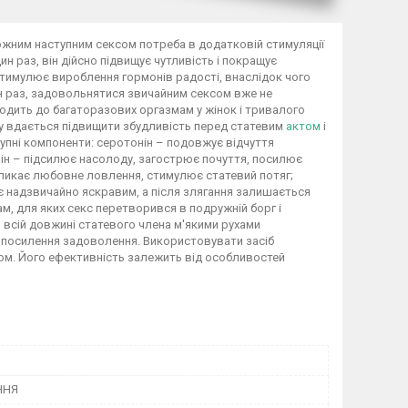
кожним наступним сексом потреба в додатковій стимуляції
н раз, він дійсно підвищує чутливість і покращує
стимулює вироблення гормонів радості, внаслідок чого
ин раз, задовольнятися звичайним сексом вже не
водить до багаторазових оргазмам у жінок і тривалого
му вдається підвищити збудливість перед статевим
актом
і
упні компоненти: серотонін – подовжує відчуття
мін – підсилює насолоду, загострює почуття, посилює
икликає любовне ловлення, стимулює статевий потяг;
є надзвичайно яскравим, а після злягання залишається
м, для яких секс перетворився в подружній борг і
о всій довжині статевого члена м'якими рухами
я посилення задоволення. Використовувати засіб
ом. Його ефективність залежить від особливостей
ННЯ