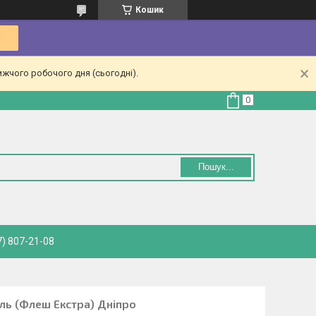
Кошик
ижчого робочого дня (сьогодні).
Пошук...
) 807-21-08
ль (Флеш Екстра) Дніпро