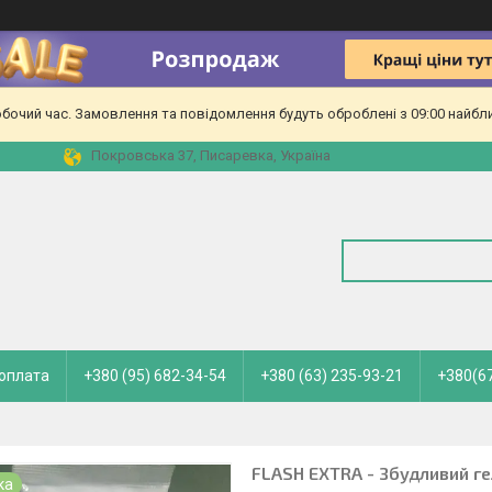
обочий час. Замовлення та повідомлення будуть оброблені з 09:00 найбл
Покровська 37, Писаревка, Україна
 оплата
+380 (95) 682-34-54
+380 (63) 235-93-21
+380(67
FLASH EXTRA - Збудливий ге
ка