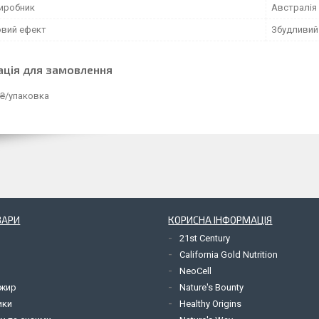
виробник
Австралія
вий ефект
Збудливий
ація для замовлення
 ₴/упаковка
ВАРИ
КОРИСНА ІНФОРМАЦІЯ
21st Century
California Gold Nutrition
NeoCell
 жир
Nature's Bounty
ики
Healthy Origins