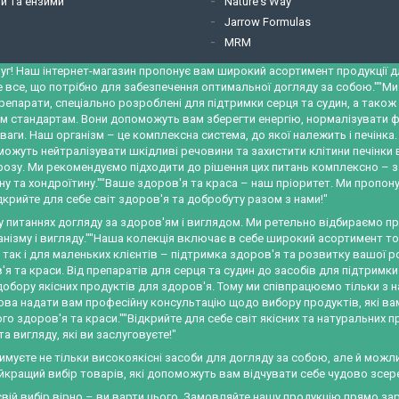
и та ензими
Nature's Way
Jarrow Formulas
MRM
уг! Наш інтернет-магазин пропонує вам широкий асортимент продукції для
е все, що потрібно для забезпечення оптимальної догляду за собою.""М
репарати, спеціально розроблені для підтримки серця та судин, а тако
м стандартам. Вони допоможуть вам зберегти енергію, нормалізувати ф
ваги. Наш організм – це комплексна система, до якої належить і печінк
можуть нейтралізувати шкідливі речовини та захистити клітини печінки
трозу. Ми рекомендуємо підходити до рішення цих питань комплексно – 
у та хондроїтину.""Ваше здоров'я та краса – наш пріоритет. Ми пропону
крийте для себе світ здоров'я та добробуту разом з нами!"
 у питаннях догляду за здоров'ям і виглядом. Ми ретельно відбираємо 
ізму і вигляду.""Наша колекція включає в себе широкий асортимент това
, так і для маленьких клієнтів – підтримка здоров'я та розвитку вашо
я та краси. Від препаратів для серця та судин до засобів для підтримки
обору якісних продуктів для здоров'я. Тому ми співпрацюємо тільки з 
а надати вам професійну консультацію щодо вибору продуктів, які вам п
 здоров'я та краси.""Відкрийте для себе світ якісних та натуральних п
 вигляду, які ви заслуговуєте!"
римуєте не тільки високоякісні засоби для догляду за собою, але й мож
айкращий вибір товарів, які допоможуть вам відчувати себе чудово зсеред
вій вибір вірно – ви варти цього. Замовляйте нашу продукцію прямо зара