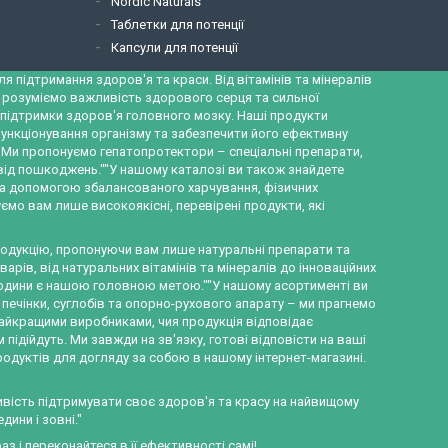
Nordic Naturals
Таблетки для потенції
Капсули для потенції
 підтримання здоров'я та краси. Від вітамінів та мінералів
и розуміємо важливість здорового серця та сильної
ж підтримки здоров'я головного мозку. Наші продукти
ункціонування організму та забезпечити його ефективну
а. Ми пропонуємо гепатопротектори – спеціальні препарати,
 від пошкоджень.""У нашому каталозі ви також знайдете
за допомогою збалансованого харчування, фізичних
ємо вам лише високоякісні, перевірені продукти, які
продукцію, пропонуючи вам лише натуральні препарати та
рів, від натуральних вітамінів та мінералів до інноваційних
ї родини є нашою головною метою.""У нашому асортименті ви
 печінки, суглобів та опорно-рухового апарату – ми прагнемо
найкращими виробниками, чия продукція відповідає
ідійдуть. Ми завжди на зв'язку, готові відповісти на ваші
родуктів для догляду за собою в нашому інтернет-магазині.
ливість підтримувати своє здоров'я та красу на найвищому
ини і зовні."
з і переконайтеся в її ефективності самі!