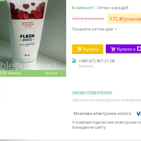
В наявності
Оптом і в роздріб
175 ₴/упако
365 ₴/упаковка
Показати оптові ціни
Купити
Купити з
+380 (67) 807-21-08
Марина
52%
40 днів
Законом не передбачено поверненн
У компанії підключені електронні п
покидаючи сайту.