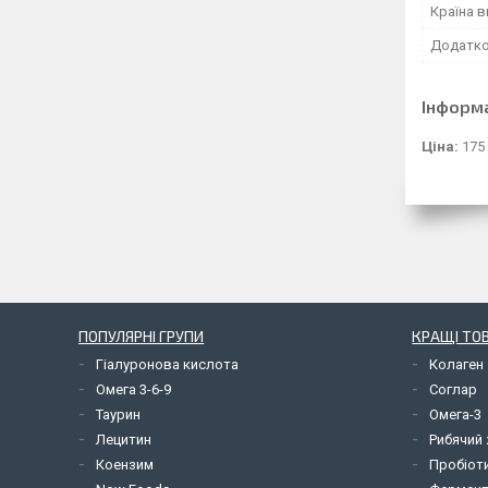
Країна 
Додатко
Інформ
Ціна:
175
ПОПУЛЯРНІ ГРУПИ
КРАЩІ ТО
Гіалуронова кислота
Колаген
Омега 3-6-9
Соглар
Таурин
Омега-3
Лецитин
Рибячий
Коензим
Пробіот