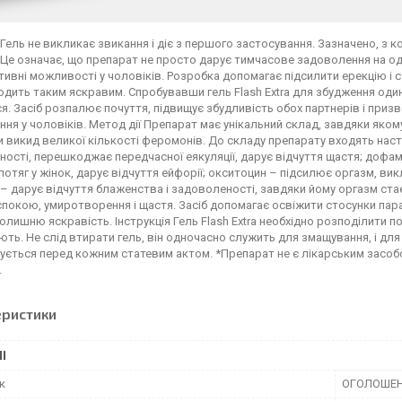
Гель не викликає звикання і діє з першого застосування. Зазначено, з 
 Це означає, що препарат не просто дарує тимчасове задоволення на оди
ивні можливості у чоловіків. Розробка допомагає підсилити ерекцію і 
ходить таким яскравим. Спробувавши гель Flash Extra для збудження од
я. Засіб розпалює почуття, підвищує збудливість обох партнерів і приз
ня у чоловіків. Метод дії Препарат має унікальний склад, завдяки яко
 викид великої кількості феромонів. До складу препарату входять наст
ості, перешкоджає передчасної еякуляції, дарує відчуття щастя; дофа
потяг у жінок, дарує відчуття ейфорії; окситоцин – підсилює оргазм, в
– дарує відчуття блаженства і задоволеності, завдяки йому оргазм ста
спокою, умиротворення і щастя. Засіб допомагає освіжити стосунки пара
олишню яскравість. Інструкція Гель Flash Extra необхідно розподілити п
ть. Не слід втирати гель, він одночасно служить для змащування, і дл
ється перед кожним статевим актом. *Препарат не є лікарським засоб
.
еристики
І
к
ОГОЛОШЕ