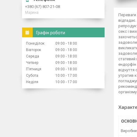
+380 (67) 807-21-08
Марина
Переваги 
відпадає.
репродукт
секс і ви
Графік роботи
захочетьс
задоволен
Понеділок
09:00
18:00
викликати
Вівторок
09:00
18:00
задоволен
Середа
09:00
18:00
статевий 
Четвер
09:00
18:00
ендорфін 
Пʼятниця
09:00
18:00
відчуття 
утратив к
Субота
10:00
17:00
погладжую
Неділя
10:00
17:00
рекоменду
організму
Характ
ОСНОВН
Виробни