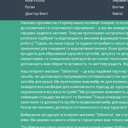
Now Foods
Фермент
Рутин
Біотин
Доктор Бест
Natrol
Ласкаво просимо на сторінку нашої колекції товарів та посл
до косметики та спортивного харчування – у нас ви знайдет
серцево-судинної системи. Тому ми пропонуємо натуральні п
ретельно підібрані та відповідають високим фармацевтични
роботу.""Однак, не лише серце та судини потребують нашої у
призначені для очищення та відновлення печінки. Вони допо
продукти для збереження здоров'я суглобів, артриту та ар
навантажень та спеціальних препаратів на основі глюкозамін
допоможуть вам зберегти активність та життєву радість. Від
Наш інтернет-магазин "Таблетка" – це ваш надійний партнер
засоби, які допоможуть підтримувати оптимальний стан орган
засобів для краси. Ми пропонуємо вам вибір як для великих
знайдете все необхідне для комплексного підходу до здоров'
задовольнити всі ваші потреби.""Ми розуміємо важливість д
найвищим стандартам якості та безпеки.""Наша команда готов
запитання та допомогти зробити правильний вибір для вашого
Разом ми зможемо досягнути оптимального стану здоров'я та
Вибираючи продукцію в інтернет-магазині "Таблетка", ви от
рівні. Ми цінуємо кожного клієнта і гарантуємо вам тільки н
"Подбайте про своє здоров'я та красу разом з нами. Робіть с