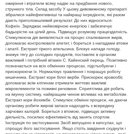
ожиріння і втратили всяку надію на придбання нового,
стрункого тіла. Склад засобу У цьому дивовижному препараті
зібралися найефективніші та найкращі інгредієнти, які разом
дають приголомшливий результат. До них відноситься:
Кофеїн. Заряджає неймовірною енергією і забезпечує
бадьорістю на цілий день. Підвищує розумову працездатність.
Стимулююча дія виявляється на процес спалювання жирів,
допомагає контролювати апетит, і бореться з нападами втоми
і апатії. Екстракт гіркого апельсина. Блокує напади голоду,
знижує тягу до солодких продуктів, поставляє в організм
важливий і потрібний вітамін C. Кайенский перець. Позитивно
позначається на всіх обмінних процесах, підстьобуючи і
прискорюючи їх. Нормалізує травлення і покращує роботу
кишечника. Екстракт кори білої верби. Прискорює кровообіг,
допомагає всім клітинам отримати життєво важливі
мікроелементи та поживні речовини. Сприятлива дія робить
на імунну систему, найкращим чином впливає на метаболізм.
Екстракт кори йохимбе. Стимулює обмінні процеси, не даючи
організму робити жирові запаси надходять з всередину
харчових калорій. Бореться з втомою, підвищує активну
діяльність, посилює ефективність від занять спортом.
Інструкція по застосуванню Засіб випущено в капсулах, що
спрощує його застосування. Якщо стоїть завдання схуднути і
скинути кілька кілограмів, не прикладаючи ніяких зусиль, тоді