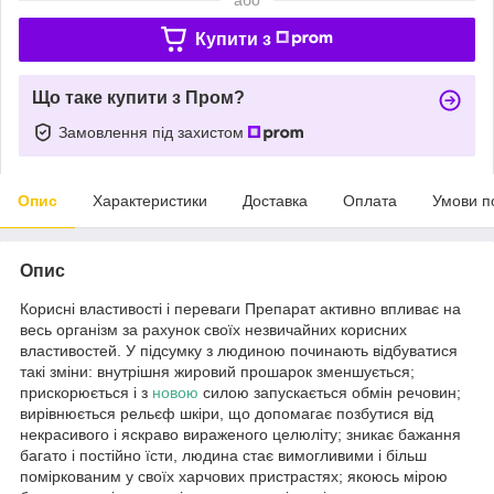
Купити з
Що таке купити з Пром?
Замовлення під захистом
Опис
Характеристики
Доставка
Оплата
Умови п
Опис
Корисні властивості і переваги Препарат активно впливає на
весь організм за рахунок своїх незвичайних корисних
властивостей. У підсумку з людиною починають відбуватися
такі зміни: внутрішня жировий прошарок зменшується;
прискорюється і з
новою
силою запускається обмін речовин;
вирівнюється рельєф шкіри, що допомагає позбутися від
некрасивого і яскраво вираженого целюліту; зникає бажання
багато і постійно їсти, людина стає вимогливими і більш
поміркованим у своїх харчових пристрастях; якоюсь мірою