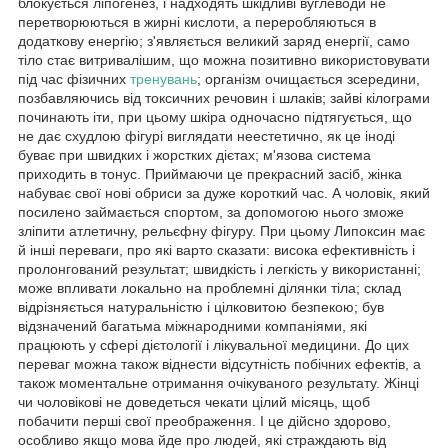
блокується ліпогенез, і надходять шкідливі вуглеводи не
перетворюються в жирні кислоти, а переробляються в
додаткову енергію; з'являється великий заряд енергії, само
тіло стає витривалішим, що можна позитивно використовувати
під час фізичних
тренувань
; організм очищається зсередини,
позбавляючись від токсичних речовин і шлаків; зайві кілограми
починають іти, при цьому шкіра одночасно підтягується, що
не дає схудлою фігурі виглядати неестетично, як це іноді
буває при швидких і жорстких дієтах; м'язова система
приходить в тонус. Приймаючи це прекрасний засіб, жінка
набуває свої нові обриси за дуже короткий час. А чоловік, який
посилено займається спортом, за допомогою нього зможе
зліпити атлетичну, рельєфну фігуру. При цьому Липоксин має
й інші переваги, про які варто сказати: висока ефективність і
пролонгований результат; швидкість і легкість у використанні;
може впливати локально на проблемні ділянки тіла; склад
відрізняється натуральністю і цілковитою безпекою; був
відзначений багатьма міжнародними компаніями, які
працюють у сфері дієтології і лікувальної медицини. До цих
переваг можна також віднести відсутність побічних ефектів, а
також моментальне отримання очікуваного результату. Жінці
чи чоловікові не доведеться чекати цілий місяць, щоб
побачити перші свої преображення. І це дійсно здорово,
особливо якщо мова йде про людей, які страждають від