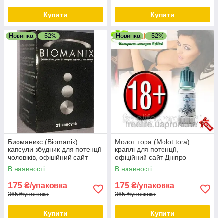
Купити
Купити
Новинка
–52%
Новинка
–52%
Биоманикс (Biomanix)
Молот тора (Molot tora)
капсули збудник для потенції
краплі для потенції,
чоловіків, офіційний сайт
офіційний сайт Дніпро
Дніпро
В наявності
В наявності
175
175
₴/упаковка
₴/упаковка
365 ₴/упаковка
365 ₴/упаковка
Купити
Купити