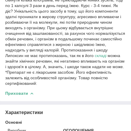
по 1 капсулі 3 рази в день перед їжею. Курс - 3-4 тижні. Як
діє? Унікальність цього засобу в тому, що його компоненти
здатні проникати в жирову структуру, агресивно впливаючи і
розбиваючи її на молекули, які потім природним чином
виходять з організму. При цьому відбувається внутрішнє
очищення від зашлакованості, за рахунок чого нормалізується
обмін речовин, і організм в подальшому починає самостійно
ефективно справлятися з жирною і шкідливою їжею,
надходить у вигляді калорій. Протипоказання і шкоду
Липоксин не має протипоказань, так як в його
складі
можна
знайти хімічних речовин, які негативно впливають на організм
і здоров'я в цілому. А, значить, і шкоди також надати не може.
*Препарат не є лікарським засобом. Його ефективність
залежить від особливостей організму. Товар повністю
сертифікований:
Приховати
Характеристики
Основні
Виробник
ОГОЛОШЕННЯ