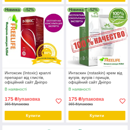
Новинка
–52%
Новинка
–52%
Интоксик (Intoxic) краплі
Интаскин (nstaskin) крем від
препарат від глистів,
вугрів, вугрів і прищів,
офіційний сайт Дніпро
офіційний сайт Дніпро
В наявності
В наявності
175
175
₴/упаковка
₴/упаковка
365 ₴/упаковка
365 ₴/упаковка
Купити
Купити