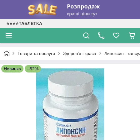
⭐⭐⭐⭐ТАБЛЕТКА
Товари та послуги
Здоров'я і краса
Липоксин - капсу
Новинка
–52%