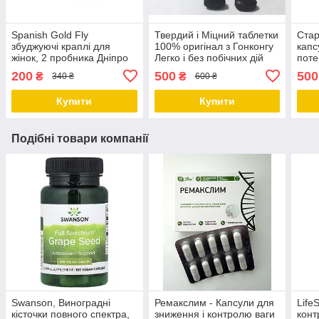
Spanish Gold Fly
Твердий і Міцний таблетки
Стар
збуджуючі краплі для
100% оригінал з Гонконгу
капс
жінок, 2 пробника Дніпро
Легко і без побічних дій
поте
Дніпро
гіпер
200
500
500
₴
₴
340 ₴
600 ₴
Дніп
Купити
Купити
Подібні товари компанії
Swanson, Виноградні
Ремакслим - Капсули для
Life
кісточки повного спектра,
зниження і контролю ваги
конт