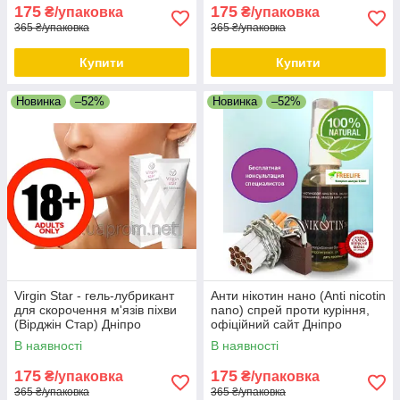
175
175
₴/упаковка
₴/упаковка
365 ₴/упаковка
365 ₴/упаковка
Купити
Купити
Новинка
–52%
Новинка
–52%
Virgin Star - гель-лубрикант
Анти нікотин нано (Anti nicotin
для скорочення м'язів піхви
nano) спрей проти куріння,
(Вірджін Стар) Дніпро
офіційний сайт Дніпро
В наявності
В наявності
175
175
₴/упаковка
₴/упаковка
365 ₴/упаковка
365 ₴/упаковка