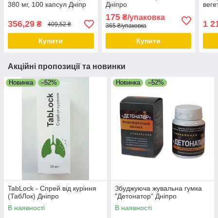
380 мг, 100 капсул Дніпр
Дніпро
веге
Дніпро
Дніп
175
₴/упаковка
356,29
1 2
₴
409,52 ₴
365 ₴/упаковка
Купити
Купити
Акційні пропозиції та новинки
Новинка
–52%
Новинка
–52%
TabLock - Спрей від куріння
Збуджуюча жувальна гумка
(ТабЛок) Дніпро
"Детонатор" Дніпро
В наявності
В наявності