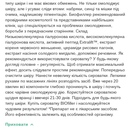
типу шкіри і не має вікових обмежень. Не тільки омолоджує
шкіру, але і усуває сліди втоми: набряки, синці та мішки під
очима, надлишкову пігментацію. Биофиллер рекомендований
провідними косметології та представниками найбільших
клінік, що спеціалізуються на проблемах омолодження,
боротьби з передчасним старінням. Склад
Низькомолекулярна гіалуронова кислота, високомолекулярна
гіалуронова кислота, активний пептид Extralift™, екстракт
кореня червоного женьшеню, цераміди рисових пагонів,
екстракт насіння солодкого мигдалю, допоміжні речовини. Як
рекомендується використовувати сироватку? У будь-якому
догляді головне – регулярність. Щоб отримати максимальний
ефект, досить слідувати простим рекомендаціям: Попередньо
очистити шкіру. Нанести невелику кількість сироватки. Легкими
рухами по масажних лініях розподіліть засіб. Вже через 20
хвилин всі компоненти глибоко проникнуть в шкіру і почнуть
своє чарівне омолоджуючу дію. Користуйтеся сироваткою
щодня вранці і ввечері 21-30 днів. Підходить для будь-якого
типу шкіри. Купіть сироватку BIOfiller і насолоджуйтеся
чудовим результатом! *Препарат не є лікарським засобом.
Його ефективність залежить від особливостей організму.
Приховати