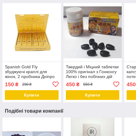
Spanish Gold Fly
Твердий і Міцний таблетки
Стар
збуджуючі краплі для
100% оригінал з Гонконгу
капс
жінок, 2 пробника Дніпро
Легко і без побічних дій
поте
Дніпро
гіпер
150
450
450
₴
₴
290 ₴
550 ₴
Дніп
Купити
Купити
Подібні товари компанії