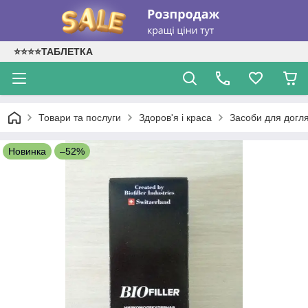
⭐⭐⭐⭐ТАБЛЕТКА
Товари та послуги
Здоров'я і краса
Засоби для догл
Новинка
–52%