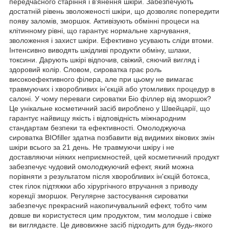
передчасного старіння і в'янення шкіри. Забезпечують
достатній рівень зволоженості шкіри, що дозволяє попередити
появу заломів, зморшок. Активізують обмінні процеси на
клітинному рівні, що гарантує нормальне харчування,
зволоження і захист шкіри. Ефективно усувають сліди втоми.
Інтенсивно виводять шкідливі продукти обміну, шлаки,
токсини. Дарують шкірі відпочив, свіжий, сяючий вигляд і
здоровий колір. Словом, сироватка грає роль
високоефективного філера, але при цьому не вимагає
травмуючих і хворобливих ін'єкцій або утомливих процедур в
салоні. У чому переваги сироватки Біо філлер від зморшок?
Це унікальне косметичний засіб вироблено у Швейцарії, що
гарантує найвищу якість і відповідність міжнародним
стандартам безпеки та ефективності. Омолоджуюча
сироватка BIOfiller здатна позбавити від видимих вікових змін
шкіри всього за 21 день. Не травмуючи шкіру і не
доставляючи ніяких неприємностей, цей косметичний продукт
забезпечує чудовий омолоджуючий ефект, який можна
порівняти з результатом після хворобливих ін'єкцій ботокса,
стек гілок підтяжки або хірургічного втручання з приводу
корекції зморшок. Регулярне застосування сироватки
забезпечує прекрасний накопичувальний ефект, тобто чим
довше ви користуєтеся цим продуктом, тим молодше і свіже
ви виглядаєте. Це дивовижне засіб підходить для будь-якого