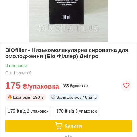
BIOfiller - Низькомолекулярна сироватка для
омолодження (Біо Філлер) Дніпро
В наявності
Опт і роздріб
175
₴/упаковка
365 ₴/упаковка
Економія
190 ₴
Залишилось
40 днів
175 ₴
від 2 упаковок
170 ₴
від 3 упаковок
Купити
або