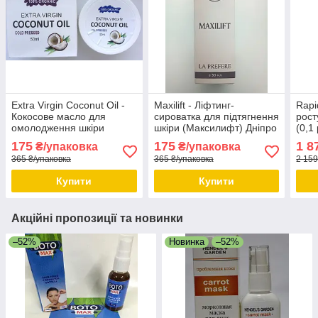
Extra Virgin Coconut Oil -
Maxilift - Ліфтинг-
Rapi
Кокосове масло для
сироватка для підтягнення
рост
омолодження шкіри
шкіри (Максилифт) Дніпро
(0,1 
обличчя і тіла Дніпро
Дніп
175
175
1 8
₴/упаковка
₴/упаковка
365 ₴/упаковка
365 ₴/упаковка
2 159
Купити
Купити
Акційні пропозиції та новинки
–52%
Новинка
–52%