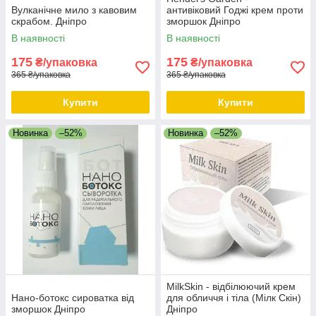
Вулканічне мило з кавовим
антивіковий Годжі крем проти
скрабом. Дніпро
зморшок Дніпро
В наявності
В наявності
175
175
₴/упаковка
₴/упаковка
365 ₴/упаковка
365 ₴/упаковка
Купити
Купити
Новинка
–52%
Новинка
–52%
MilkSkin - відбілюючий крем
Нано-ботокс сироватка від
для обличчя і тіла (Мілк Скін)
зморшок Дніпро
Дніпро