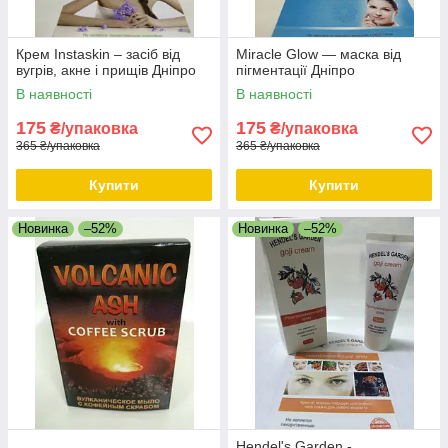
Крем Instaskin – засіб від
Miracle Glow — маска від
вугрів, акне і прищів Дніпро
пігментації Дніпро
В наявності
В наявності
175
175
₴/упаковка
₴/упаковка
365 ₴/упаковка
365 ₴/упаковка
Купити
Купити
Новинка
–52%
Новинка
–52%
Hendel's Garden -