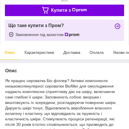
Купити з
Що таке купити з Пром?
Замовлення під захистом
Опис
Характеристики
Доставка
Оплата
Умови п
Опис
Як працює сироватка Біо філлер? Активні компоненти
низькомолекулярної сироватки Biofiller для омолодження
надають комплексне сприятливу дію на шкіру, включаючи
самі глибокі її шари: Заповнюють собою зморшки і
виштовхують їх зсередини, розгладжуючи поверхню шкіри.
Дарують шкірі тонус. Відновлюють вироблення власного
колагену і еластину, що відповідають за пружність і
еластичність шкіри. Стимулюють процеси регенерації, які
після 30 років істотно сповільнюються, що призводить до