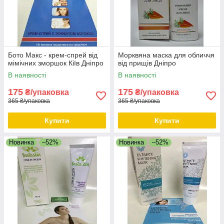
Бото Макс - крем-спрей від
Морквяна маска для обличчя
мімічних зморшок Кіїв Дніпро
від прищів Дніпро
В наявності
В наявності
175
175
₴/упаковка
₴/упаковка
365 ₴/упаковка
365 ₴/упаковка
Купити
Купити
Новинка
–52%
Новинка
–52%