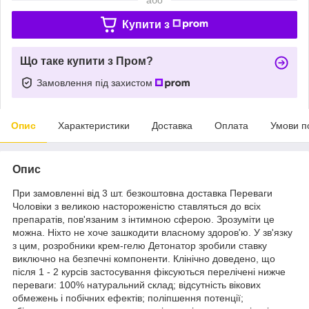
Купити з
Що таке купити з Пром?
Замовлення під захистом
Опис
Характеристики
Доставка
Оплата
Умови п
Опис
При замовленні від 3 шт. безкоштовна доставка Переваги
Чоловіки з великою настороженістю ставляться до всіх
препаратів, пов'язаним з інтимною сферою. Зрозуміти це
можна. Ніхто не хоче зашкодити власному здоров'ю. У зв'язку
з цим, розробники крем-гелю Детонатор зробили ставку
виключно на безпечні компоненти. Клінічно доведено, що
після 1 - 2 курсів застосування фіксуються перелічені нижче
переваги: 100% натуральний склад; відсутність вікових
обмежень і побічних ефектів; поліпшення потенції;