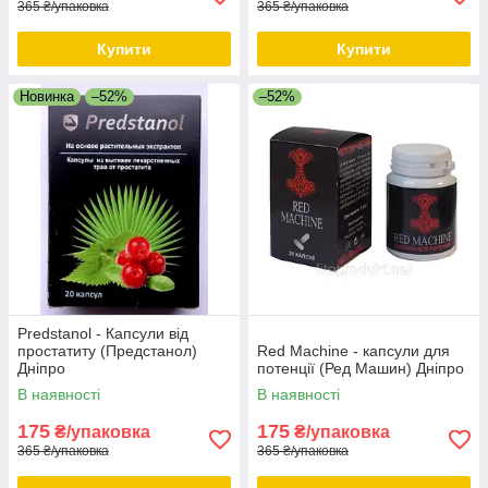
365 ₴/упаковка
365 ₴/упаковка
Купити
Купити
Новинка
–52%
–52%
Predstanol - Капсули від
простатиту (Предстанол)
Red Machine - капсули для
Дніпро
потенції (Ред Машин) Дніпро
В наявності
В наявності
175
175
₴/упаковка
₴/упаковка
365 ₴/упаковка
365 ₴/упаковка