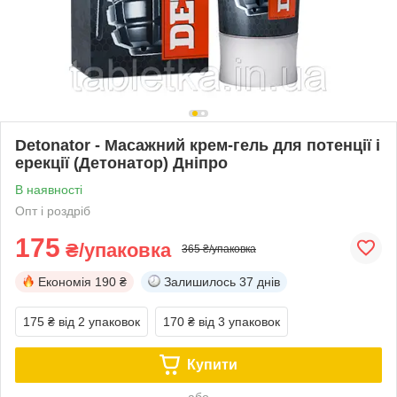
Detonator - Масажний крем-гель для потенції і
ерекції (Детонатор) Дніпро
В наявності
Опт і роздріб
175
₴/упаковка
365 ₴/упаковка
Економія
190 ₴
Залишилось
37 днів
175 ₴
від 2 упаковок
170 ₴
від 3 упаковок
Купити
або