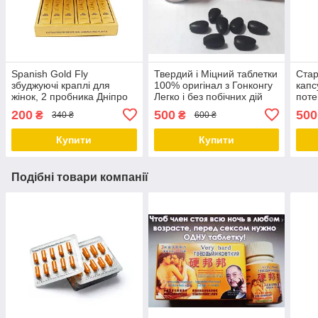
Spanish Gold Fly
Твердий і Міцний таблетки
Стар
збуджуючі краплі для
100% оригінал з Гонконгу
капс
жінок, 2 пробника Дніпро
Легко і без побічних дій
поте
Дніпро
гіпер
200
500
500
₴
₴
340 ₴
600 ₴
Дніп
Купити
Купити
Подібні товари компанії