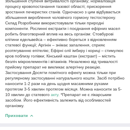
збільшення ступеня витривалості організму; нормалізація
процесу кровопостачання тазової області; прискорення
зростання печеристих станів. Одночасно з цим відбувається
збільшення вироблення чоловічого гормону тестостерону.
Склад Розробники використовували тільки природні
компоненти. Рослинні екстракти і поєднання ефірних масел
робить благотворний вплив на весь організм: Стовбурові
клітини едельвейса – ефективно бореться з відновленням
статевої функції; Аргінін – знімає запалення, сприяє
розтягуванню епітелію; Ефірні олії імбиру і кориці – стимулює
кров поблизу голівки; Кінський каштан (екстракт) – містить
безліч мікроелементів і вітамінів. Незалежно від тривалості
прийому препарат не викликає алергічну реакцію.
Застосування Досягти помітного ефекту можна тільки при
регулярному застосуванні натурального кошти. Засіб потрібно
наносити 1-2 рази на день щодня масажними рухами
протягом 3-5 хвилин протягом місяця. Можна наносити за 5-
10 хвилин до статевого
акту
. *Препарат не є лікарським
засобом. Його ефективність залежить від особливостей
організму.
Приховати