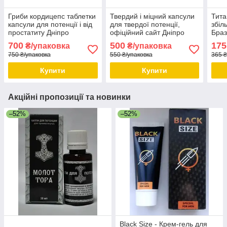
Гриби кордицепс таблетки
Твердий і міцний капсули
Тита
капсули для потенції і від
для твердої потенції,
збіл
простатиту Дніпро
офіційний сайт Дніпро
Браз
сайт
700
500
175
₴/упаковка
₴/упаковка
750 ₴/упаковка
550 ₴/упаковка
365 ₴
Купити
Купити
Акційні пропозиції та новинки
–52%
–52%
Black Size - Крем-гель для