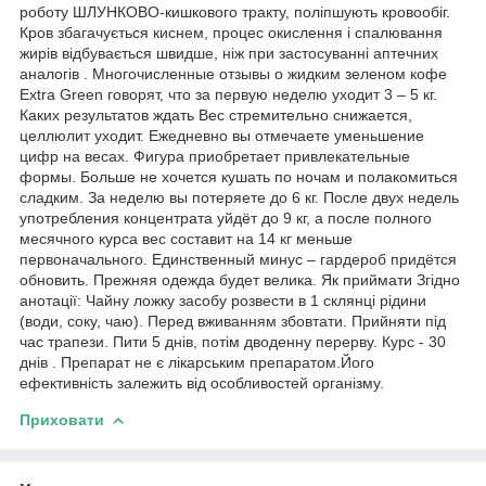
роботу ШЛУНКОВО-кишкового тракту, поліпшують кровообіг.
Кров збагачується киснем, процес окислення і спалювання
жирів відбувається швидше, ніж при застосуванні аптечних
аналогів . Многочисленные отзывы о жидким зеленом кофе
Extra Green говорят, что за первую неделю уходит 3 – 5 кг.
Каких результатов ждать Вес стремительно снижается,
целлюлит уходит. Ежедневно вы отмечаете уменьшение
цифр на весах. Фигура приобретает привлекательные
формы. Больше не хочется кушать по ночам и полакомиться
сладким. За неделю вы потеряете до 6 кг. После двух недель
употребления концентрата уйдёт до 9 кг, а после полного
месячного курса вес составит на 14 кг меньше
первоначального. Единственный минус – гардероб придётся
обновить. Прежняя одежда будет велика. Як приймати Згідно
анотації: Чайну ложку засобу розвести в 1 склянці рідини
(води, соку, чаю). Перед вживанням збовтати. Прийняти під
час трапези. Пити 5 днів, потім дводенну перерву. Курс - 30
днів . Препарат не є лікарським препаратом.Його
ефективність залежить від особливостей організму.
Приховати