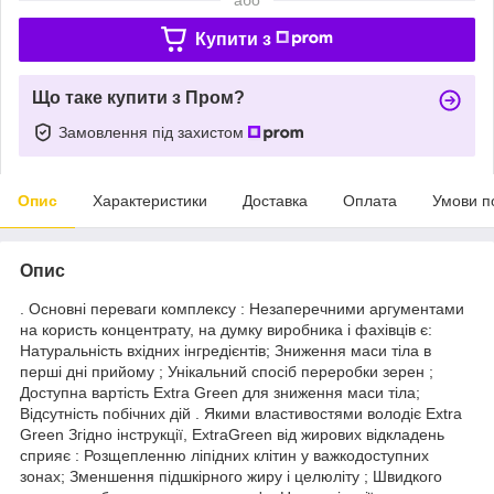
Купити з
Що таке купити з Пром?
Замовлення під захистом
Опис
Характеристики
Доставка
Оплата
Умови п
Опис
. Основні переваги комплексу : Незаперечними аргументами
на користь концентрату, на думку виробника і фахівців є:
Натуральність вхідних інгредієнтів; Зниження маси тіла в
перші дні прийому ; Унікальний спосіб переробки зерен ;
Доступна вартість Extra Green для зниження маси тіла;
Відсутність побічних дій . Якими властивостями володіє Extra
Green Згідно інструкції, ExtraGreen від жирових відкладень
сприяє : Розщепленню ліпідних клітин у важкодоступних
зонах; Зменшення підшкірного жиру і целюліту ; Швидкого