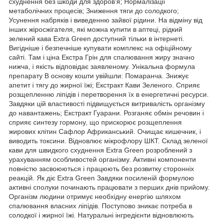
схуднення без шкоди для здоров'я; Нормалізації
метаболічних процесів; Зниження тяги до солодкого;
Усунення набряків і виведенню зайвої рідини. На відміну від
інших жіросжігателя, які можна купити в аптеці, рідкий
зелений кава Extra Green доступний тільки в інтернеті.
Вигідніше і безпечніше купувати комплекс на офіційному
сайті. Там і ціна Екстра Грін для спалювання жиру значно
нижча, і якість відповідає заявленому. Унікальна формула
препарату В основу кошти увійшли: Помаранча. Знижує
апетит і тягу до жирної їжі; Екстракт Кави Зеленого. Сприяє
розщепленню ліпідів і перетворення їх в енергетичні ресурси.
Завдяки цій властивості підвищується витривалість організму
до навантажень; Екстракт Гуарани. Розганяє обмін речовин і
сприяє синтезу гормону, що прискорює розщеплення
жирових клітин Сафлор Африканський. Очищає кишечник, і
виводить токсини. Відновлює мікрофлору ШКТ. Склад зеленої
кави для швидкого схуднення Extra Green розроблений з
урахуванням особливостей організму. Активні компоненти
повністю засвоюються і працюють без розвитку сторонніх
реакцій. Як діє Extra Green Завдяки посиленій формулою
активні сполуки починають працювати з перших днів прийому.
Організм людини отримує необхідну енергію шляхом
спалювання власних ліпідів. Поступово зникає потреба в
солодкої і жирної їжі. Натуральні інгредієнти відновлюють