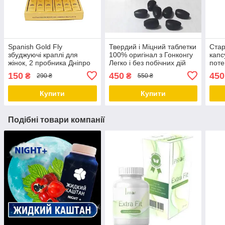
Spanish Gold Fly
Твердий і Міцний таблетки
Стар
збуджуючі краплі для
100% оригінал з Гонконгу
капс
жінок, 2 пробника Дніпро
Легко і без побічних дій
поте
Дніпро
гіпер
150
450
450
₴
₴
290 ₴
550 ₴
Дніп
Купити
Купити
Подібні товари компанії