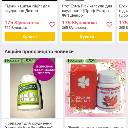
Рідкий каштан Night для
Prof Extra Fit - капсули для
Erox
схуднення Дніпро
схуднення (Проф Екстра
підв
Фіт) Дніпро
(Эро
175
175
175
₴/упаковка
₴/упаковка
365 ₴/упаковка
365 ₴/упаковка
365 ₴
Купити
Купити
Акційні пропозиції та новинки
Новинка
–52%
Новинка
–52%
Препарат для схуднення
"гарцинія Камбоджійська",
Рідкий каштан для схуднення