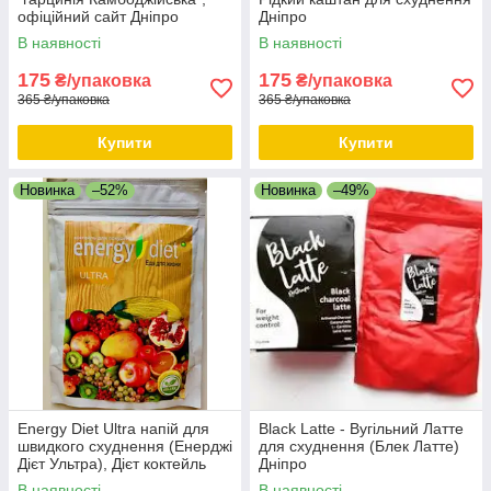
офіційний сайт Дніпро
Дніпро
В наявності
В наявності
175
175
₴/упаковка
₴/упаковка
365 ₴/упаковка
365 ₴/упаковка
Купити
Купити
Новинка
–52%
Новинка
–49%
Energy Diet Ultra напій для
Black Latte - Вугільний Латте
швидкого схуднення (Енерджі
для схуднення (Блек Латте)
Дієт Ультра), Дієт коктейль
Дніпро
150 грам, офіційний сайт
В наявності
В наявності