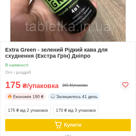
Extra Green - зелений Рідкий кава для
схуднення (Екстра Грін) Дніпро
В наявності
Опт і роздріб
175
₴/упаковка
365 ₴/упаковка
Економія
190 ₴
Залишилось
41 день
175 ₴
від 2 упаковок
170 ₴
від 3 упаковок
Купити
або