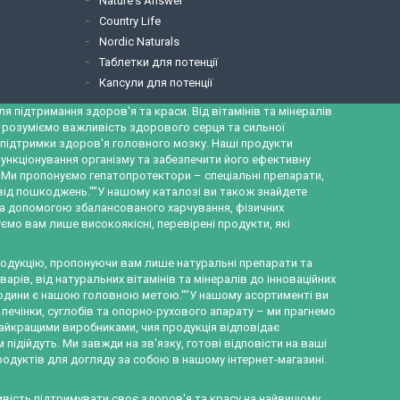
Nature's Answer
Country Life
Nordic Naturals
Таблетки для потенції
Капсули для потенції
 підтримання здоров'я та краси. Від вітамінів та мінералів
и розуміємо важливість здорового серця та сильної
ж підтримки здоров'я головного мозку. Наші продукти
ункціонування організму та забезпечити його ефективну
а. Ми пропонуємо гепатопротектори – спеціальні препарати,
 від пошкоджень.""У нашому каталозі ви також знайдете
за допомогою збалансованого харчування, фізичних
ємо вам лише високоякісні, перевірені продукти, які
продукцію, пропонуючи вам лише натуральні препарати та
рів, від натуральних вітамінів та мінералів до інноваційних
ї родини є нашою головною метою.""У нашому асортименті ви
 печінки, суглобів та опорно-рухового апарату – ми прагнемо
найкращими виробниками, чия продукція відповідає
ідійдуть. Ми завжди на зв'язку, готові відповісти на ваші
родуктів для догляду за собою в нашому інтернет-магазині.
ливість підтримувати своє здоров'я та красу на найвищому