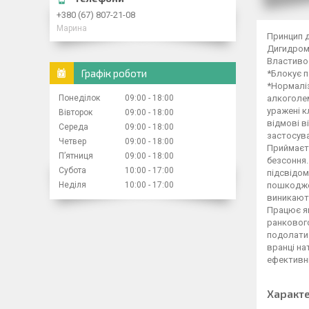
+380 (67) 807-21-08
Марина
Принцип д
Дигидром
Властиво
Графік роботи
*Блокує п
*Нормаліз
Понеділок
09:00
18:00
алкоголем
уражені к
Вівторок
09:00
18:00
відмові в
Середа
09:00
18:00
застосува
Четвер
09:00
18:00
Приймаєть
Пʼятниця
09:00
18:00
безсоння.
Субота
10:00
17:00
підсвідом
Неділя
10:00
17:00
пошкоджен
виникають
Працює як
ранкового
подолати 
вранці на
ефективні
Характ