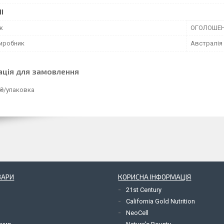
І
к
ОГОЛОШЕ
виробник
Австралія
ація для замовлення
 ₴/упаковка
ВАРИ
КОРИСНА ІНФОРМАЦІЯ
21st Century
California Gold Nutrition
NeoCell