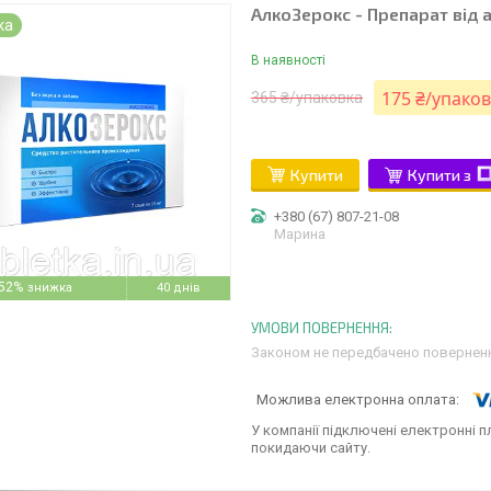
АлкоЗерокс - Препарат від 
ка
В наявності
175 ₴/упако
365 ₴/упаковка
Купити
Купити з
+380 (67) 807-21-08
Марина
52%
40 днів
Законом не передбачено поверненн
У компанії підключені електронні п
покидаючи сайту.