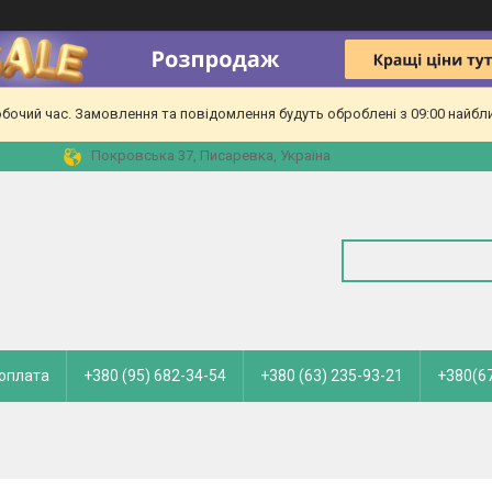
обочий час. Замовлення та повідомлення будуть оброблені з 09:00 найбл
Покровська 37, Писаревка, Україна
 оплата
+380 (95) 682-34-54
+380 (63) 235-93-21
+380(67