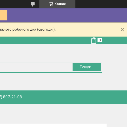
Кошик
ижчого робочого дня (сьогодні).
Пошук...
) 807-21-08