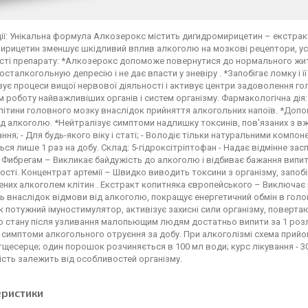
ії: Унікальна формула Алкозерокс містить дигидромирицетин – екстракт
ирицетин зменшує шкідливий вплив алкоголю на мозкові рецептори, ус
сті препарату: *Алкозерокс допоможе повернутися до нормального жит
осталкогольную депресію і не дає впасти у зневіру . *Запобігає ломку і ї
ує процеси вищої нервової діяльності і активує центри задоволення го
 роботу найважливіших органів і систем організму. Фармакологічна дія
літини головного мозку внаслідок прийняття алкогольних напоїв. *Доп
ід алкоголю. *Нейтралізує симптоми надлишку токсинів, пов'язаних з вж
ння; - Для будь-якого віку і статі; - Володіє тільки натуральними компо
ся лише 1 раз на добу. Склад: 5-гідроксітріптофан - Надає відмінне засп
 Фибрегам – Викликає байдужість до алкоголю і відбиває бажання випит
ості. Концентрат артемії – Швидко виводить токсини з організму, запобіг
их алкоголем клітин . Екстракт копитняка європейського – Виключає йм
 внаслідок відмови від алкоголю, покращує енергетичний обмін в голо
 потужний імуностимулятор, активізує захисні сили організму, поверта
 стану після узливання малопьющим людям достатньо випити за 1 розл
симптоми алкогольного отруєння за добу. При алкоголізмі схема прийом
тщесерце; один порошок розчиняється в 100 мл води; курс лікування - 30
сть залежить від особливостей організму.
еристики