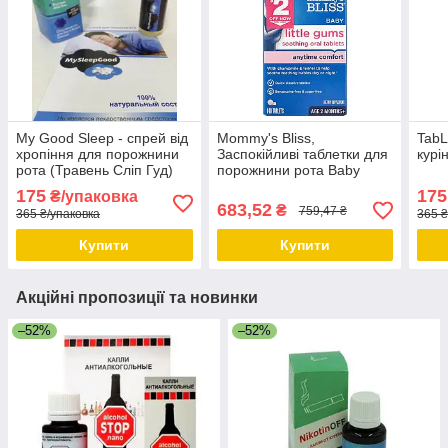
My Good Sleep - спрей від
Mommy's Bliss,
TabL
хропіння для порожнини
Заспокійливі таблетки для
курі
рота (Травень Сліп Гуд)
порожнини рота Baby
Дніпро
Little Gums, для дітей від 2
175
175
₴/упаковка
місяців, 140 таблеток
683,52
₴
759,47 ₴
365 ₴/упаковка
365 ₴
Купити
Купити
Акційні пропозиції та новинки
–52%
–52%