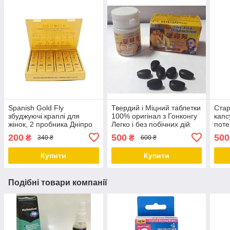
Spanish Gold Fly
Твердий і Міцний таблетки
Стар
збуджуючі краплі для
100% оригінал з Гонконгу
капс
жінок, 2 пробника Дніпро
Легко і без побічних дій
поте
Дніпро
гіпер
200
500
500
₴
₴
340 ₴
600 ₴
Дніп
Купити
Купити
Подібні товари компанії