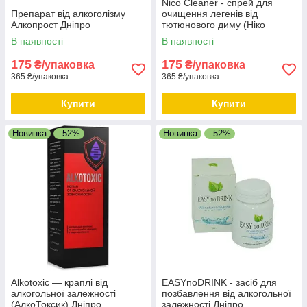
Nico Cleaner - спрей для
Препарат від алкоголізму
очищення легенів від
Алкопрост Дніпро
тютюнового диму (Ніко
Клінер) Дніпро
В наявності
В наявності
175
175
₴/упаковка
₴/упаковка
365 ₴/упаковка
365 ₴/упаковка
Купити
Купити
Новинка
–52%
Новинка
–52%
Alkotoxic — краплі від
EASYnoDRINK - засіб для
алкогольної залежності
позбавлення від алкогольної
(АлкоТоксик) Дніпро
залежності Дніпро