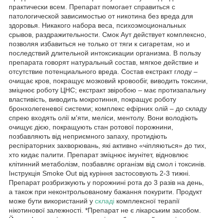
практически всем. Препарат помогает справиться с
патологической зависимостью от никотина без вреда для
здоровья. Никакого набора веса, психоэмоциональных
срывов, раздражительности. Смок Аут действует комплексно,
позволяя избавиться не только от тяги к сигаретам, но и
последствий длительной интоксикации организма. В пользу
препарата говорят натуральный состав, мягкое действие и
отсутствие потенциального вреда. Состав екстракт глоду –
очищає кров, покращує мозковий кровообіг, виводить токсини,
зміцнює роботу ЦНС; екстракт звіробою – має протизапальну
властивість, виводить мокротиння, покращує роботу
бронхолегеневої системи; комплекс ефірних олій – до складу
спрею входять олії м'яти, меліси, ментолу. Вони володіють
очищує дією, покращують стан ротової порожнини,
позбавляють від неприємного запаху, протидіють
респіраторних захворювань, які активно «чіпляються» до тих,
хто кидає палити. Препарат зміцнює імунітет, відновлює
клітинний метаболізм, позбавляє організм від смол і токсинів.
Інструкція Smoke Out від куріння застосовують 2-3 тижні.
Препарат розбризкують у порожнині рота до 3 разів на день,
а також при неконтрольованому бажання покурити. Продукт
може бути використаний у
складі
комплексної терапії
нікотинової залежності. *Препарат не є лікарським засобом.