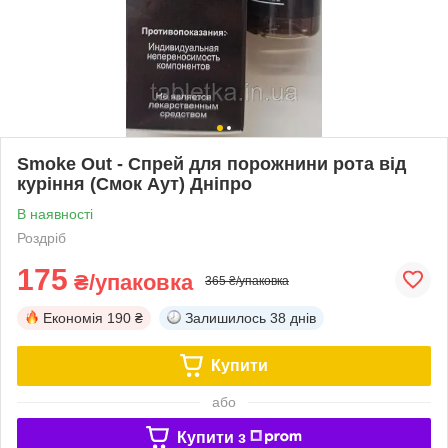
Smoke Out - Спрей для порожнини рота від
куріння (Смок Аут) Дніпро
В наявності
Роздріб
175
₴/упаковка
365 ₴/упаковка
Економія
190 ₴
Залишилось
38 днів
Купити
або
Купити з