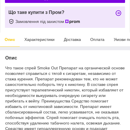
Що таке купити з Пром?
Замовлення під захистом
Опис
Характеристики
Доставка
Оплата
Умови п
Опис
Что такое спрей Smoke Out Препарат на органической основе
позволяет справиться с тягой к сигаретам, независимо от
стажа курения. Препарат рекомендован тем, кто не может
самостоятельно побороть тягу к никотину. В составе спрея
присутствует терапевтический никотин, который избавляет от
необходимости выкуривать очередную сигарету или
прибегать к вейпу. Преимущества Средство помогает
избавить от никотиновой зависимости. Препарат имеет
сбалансированный состав, легко усваивается, не оказывая
побочных эффектов. Спрей помогает очищать полость рта,
способствуя удалению табачного налета, освежая дыхание.
Средство имеет гипоаллергенную основу и подходит