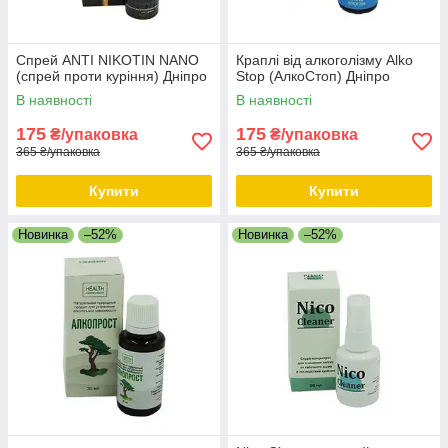
Спрей ANTI NIKOTIN NANO
Краплі від алкоголізму Alko
(спрей проти куріння) Дніпро
Stop (АлкоСтоп) Дніпро
В наявності
В наявності
175
175
₴/упаковка
₴/упаковка
365 ₴/упаковка
365 ₴/упаковка
Купити
Купити
Новинка
–52%
Новинка
–52%