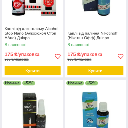
Каплі від алкоголізму Alcohol
Stop Nano (Алкохохол Стоп
Каплі від паління Nikotinoff
НАно) Дніпро
(Нікотин Офф) Дніпро
В наявності
В наявності
175
175
₴/упаковка
₴/упаковка
365 ₴/упаковка
365 ₴/упаковка
Купити
Купити
Новинка
–52%
Новинка
–52%