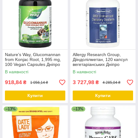
Nature's Way, Glucomannan
Allergy Research Group,
from Konjac Root, 1,995 mg,
Дііндолілметан, 120 капсул
100 Vegan Capsules Дніпро
вегетаріанських Дніпро
В наявності
В наявності
918,84
3 727,98
₴
₴
1 056,14 ₴
4 285,04 ₴
Купити
Купити
–13%
–13%