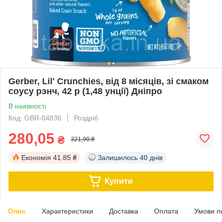
Gerber, Lil' Crunchies, від 8 місяців, зі смаком
соусу рэнч, 42 р (1,48 унції) Дніпро
В наявності
Код: GBR-04836
Роздріб
280,05
₴
321,90 ₴
Економія
41.85 ₴
Залишилось
40 днів
Купити
Опис
Характеристики
Доставка
Оплата
Умови п