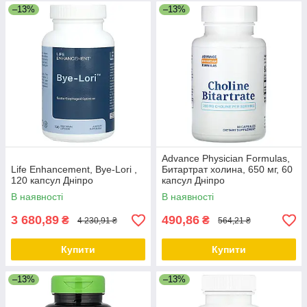
–13%
–13%
Advance Physician Formulas,
Life Enhancement, Bye-Lori ,
Битартрат холина, 650 мг, 60
120 капсул Дніпро
капсул Дніпро
В наявності
В наявності
3 680,89
490,86
₴
₴
4 230,91 ₴
564,21 ₴
Купити
Купити
–13%
–13%