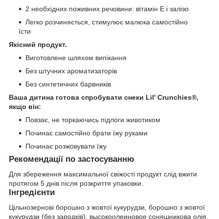
2 необхідних поживних речовини: вітамін Е і залізо
Легко розчиняється, стимулює малюка самостійно
їсти
Якісний продукт.
Виготовлене шляхом випікання
Без штучних ароматизаторів
Без синтетичних барвників
Ваша дитина готова
спробувати снеки Lil' Crunchies®,
якщо він:
Повзає, не торкаючись підлоги животиком
Починає самостійно брати їжу руками
Починає розжовувати їжу
Рекомендації по застосуванню
Для збереження максимальної свіжості продукт слід вжити
протягом 5 днів після розкриття упаковки.
Інгредієнти
Цільнозернові борошно з жовтої кукурудзи, борошно з жовтої
кукурудзи (без зародків), высокоолеиновое соняшникова олія,