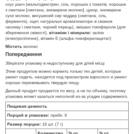
соус ранч (мальтодекстрин, сіль, порошок з томатів, порошок
з сметани [сметана, знежирене молоко], цукор, знежирене
сухе молоко, висушений сир чеддер (сметана, сіль,
ферменти), оцет, натуральні ароматизатори зі смаком
часнику і сметани, чорний перець), змішані токофероли (для
збереження свіжості),
в
ітаміни і мінерали:
залізо
(електролітичне), вітамін E (альфа-токоферилацетат)
Містить
молоко
Попередження
Зберігати упаковку в недоступному для дітей місці.
Этим продуктом можно кормить только тех детей, которые
умеют сидеть, находятся под присмотром взрослого и умеют
хорошо пережевывать твердую пищу.
Данный продукт продается по весу, а не по объему, поэтому
упаковка может казаться неполной из-за усадки содержимого.
Пищевая ценность
Порций в упаковке:
прибл. 6
Размер порции:
16 шт. (7 г)
Количество
% от
% от