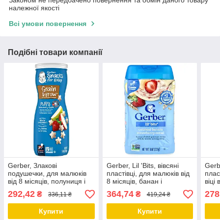
належної якості
Всі умови повернення
Подібні товари компанії
Gerber, Злакові
Gerber, Lil 'Bits, вівсяні
Gerb
подушечки, для малюків
пластівці, для малюків від
плас
від 8 місяців, полуниця і
8 місяців, банан і
віці 
яблуко, 42 р (1,48 унції)
полуниця, 227 г (8 унцій)
бана
292,42
364,74
278
₴
₴
336,11 ₴
419,24 ₴
Дніпро
Дніпро
Дніп
Купити
Купити