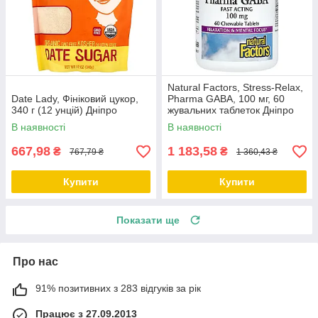
Natural Factors, Stress-Relax,
Date Lady, Фініковий цукор,
Pharma GABA, 100 мг, 60
340 г (12 унцій) Дніпро
жувальних таблеток Дніпро
В наявності
В наявності
667,98
1 183,58
₴
₴
767,79 ₴
1 360,43 ₴
Купити
Купити
Показати ще
Про нас
91% позитивних з 283 відгуків за рік
Працює з 27.09.2013