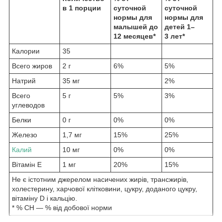
в 1 порции
суточной
суточной
нормы для
нормы для
малышей до
детей 1–
12 месяцев*
3 лет*
Калории
35
Всего жиров
2 г
6%
5%
Натрий
35 мг
2%
Всего
5 г
5%
3%
углеводов
Белки
0 г
0%
0%
Железо
1,7 мг
15%
25%
Калий
10 мг
0%
0%
Вітамін E
1 мг
20%
15%
Не є істотним джерелом насичених жирів, трансжирів,
холестерину, харчової клітковини, цукру, доданого цукру,
вітаміну D і кальцію.
* % СН — % від добової норми