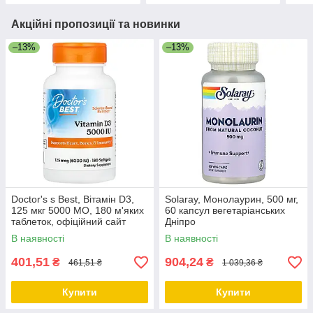
Акційні пропозиції та новинки
–13%
–13%
Doctor's s Best, Вітамін D3,
Solaray, Монолаурин, 500 мг,
125 мкг 5000 МО, 180 м'яких
60 капсул вегетаріанських
таблеток, офіційний сайт
Дніпро
Дніпро
В наявності
В наявності
401,51
904,24
₴
₴
461,51 ₴
1 039,36 ₴
Купити
Купити