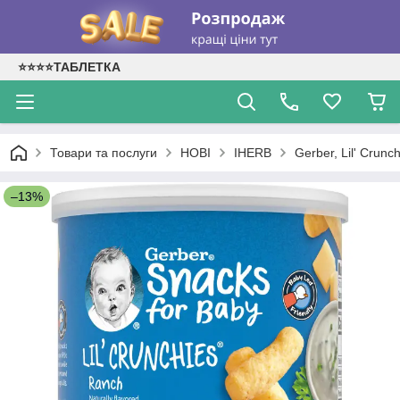
⭐⭐⭐⭐ТАБЛЕТКА
Товари та послуги
НОВІ
IHERB
Gerber, Lil' Crunc
–13%