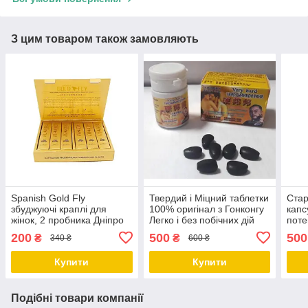
З цим товаром також замовляють
Spanish Gold Fly
Твердий і Міцний таблетки
Стар
збуджуючі краплі для
100% оригінал з Гонконгу
капс
жінок, 2 пробника Дніпро
Легко і без побічних дій
поте
Дніпро
гіпер
200
500
500
₴
₴
340 ₴
600 ₴
Дніп
Купити
Купити
Подібні товари компанії