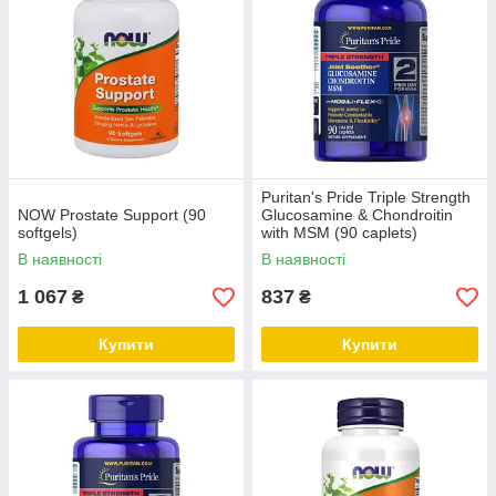
Puritan's Pride Triple Strength
NOW Prostate Support (90
Glucosamine & Chondroitin
softgels)
with MSM (90 caplets)
В наявності
В наявності
1 067
837
₴
₴
Купити
Купити