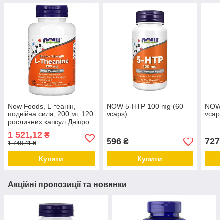
Now Foods, L-теанін,
NOW 5-HTP 100 mg (60
NOW
подвійна сила, 200 мг, 120
vcaps)
vcap
рослинних капсул Дніпро
1 521,12
₴
596
727
₴
1 748,41 ₴
Купити
Купити
Акційні пропозиції та новинки