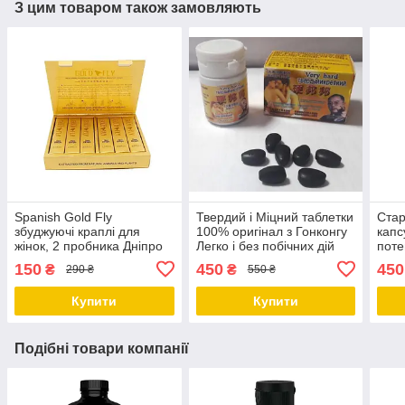
З цим товаром також замовляють
Spanish Gold Fly
Твердий і Міцний таблетки
Стар
збуджуючі краплі для
100% оригінал з Гонконгу
капс
жінок, 2 пробника Дніпро
Легко і без побічних дій
поте
Дніпро
гіпер
150
450
450
₴
₴
290 ₴
550 ₴
Дніп
Купити
Купити
Подібні товари компанії