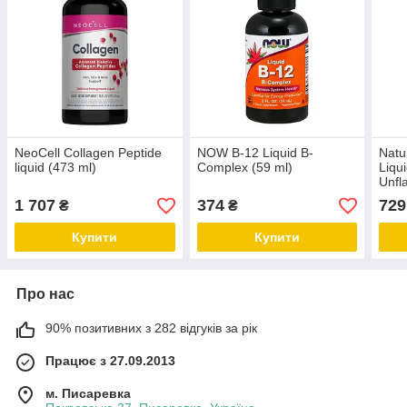
NeoCell Collagen Peptide
NOW B-12 Liquid B-
Natu
liquid (473 ml)
Complex (59 ml)
Liqu
Unfl
unfl
1 707
374
729
₴
₴
Купити
Купити
Про нас
90% позитивних з 282 відгуків за рік
Працює з 27.09.2013
м. Писаревка