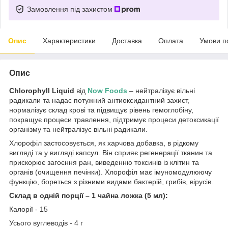
Замовлення під захистом
Опис
Характеристики
Доставка
Оплата
Умови п
Опис
Chlorophyll Liquid
від
Now Foods
– нейтралізує вільні
радикали та надає потужний антиоксидантний захист,
нормалізує склад крові та підвищує рівень гемоглобіну,
покращує процеси травлення, підтримує процеси детоксикації
організму та нейтралізує вільні радикали.
Хлорофіл застосовується, як харчова добавка, в рідкому
вигляді та у вигляді капсул. Він сприяє регенерації тканин та
прискорює загоєння ран, виведенню токсинів із клітин та
органів (очищення печінки). Хлорофіл має імуномодулюючу
функцію, бореться з різними видами бактерій, грибів, вірусів.
Склад в одній порції – 1 чайна ложка (5 мл):
Калорії - 15
Усього вуглеводів - 4 г