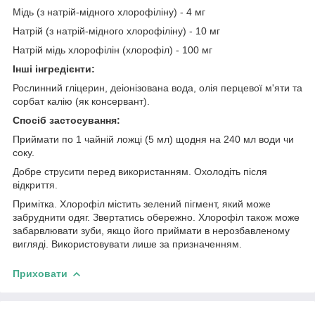
Мідь (з натрій-мідного хлорофіліну) - 4 мг
Натрій (з натрій-мідного хлорофіліну) - 10 мг
Натрій мідь хлорофілін (хлорофіл) - 100 мг
Інші інгредієнти:
Рослинний гліцерин, деіонізована вода, олія перцевої м'яти та
сорбат калію (як консервант).
Спосіб застосування:
Приймати по 1 чайній ложці (5 мл) щодня на 240 мл води чи
соку.
Добре струсити перед використанням. Охолодіть після
відкриття.
Примітка. Хлорофіл містить зелений пігмент, який може
забруднити одяг. Звертатись обережно. Хлорофіл також може
забарвлювати зуби, якщо його приймати в нерозбавленому
вигляді. Використовувати лише за призначенням.
Приховати