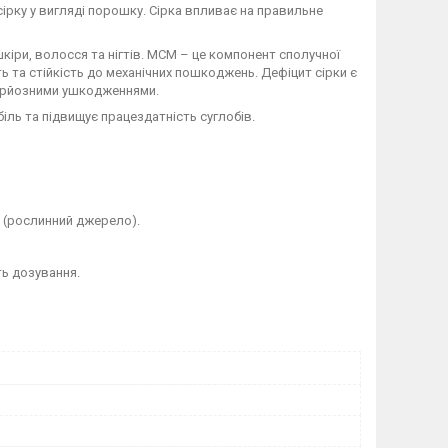
сірку у вигляді порошку. Сірка впливає на правильне
кіри, волосся та нігтів. МСМ – це компонент сполучної
ть та стійкість до механічних пошкоджень. Дефіцит сірки є
серйозними ушкодженнями.
ль та підвищує працездатність суглобів.
 (рослинний джерело).
ть дозування.