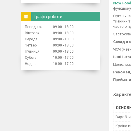
Now Foo
функціону
Графік роботи
Органічна
тканини т
частою пр
Понеділок
09:00
18:00
Вівторок
09:00
18:00
Застосува
Середа
09:00
18:00
Склад в о
Четвер
09:00
18:00
ЧСЧ (мети
Пʼятниця
09:00
18:00
Інші інгр
Субота
10:00
17:00
Неділя
10:00
17:00
Целюлоза 
Рекоменд
Приймати 
Характ
ОСНОВН
Виробни
Країна 