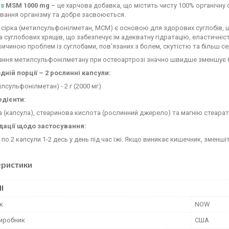
ds
MSM 1000 mg
– це харчова добавка, що містить чисту 100% органічну 
вання організму та добре засвоюється.
 сірка (метилсульфонілметан, МСМ) є основою для здорових суглобів, ш
а суглобових хрящів, що забезпечує їм адекватну гідратацію, еластичніс
ичиною проблем із суглобами, пов'язаних з болем, скутістю та більш 
ння метилсульфонілметану при остеоартрозі значно швидше зменшує бі
дній порції – 2 рослинні капсули:
лсульфонілметан) - 2 г (2000 мг)
едієнти:
(капсула), стеаринова кислота (рослинний джерело) та магнію стеарат
ації щодо застосування:
по 2 капсули 1-2 десь у день під час їжі. Якщо виникає кишечник, зменші
еристики
І
к
NOW
виробник
США