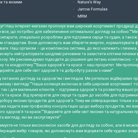
и та ензими
Nature's Way
Jarrow Formulas
MRM
уг! Наш інтернет-магазин пропонує вам широкий асортимент продукції для
е все, що потрібно для забезпечення оптимальної догляду за собою.""М
репарати, спеціально розроблені для підтримки серця та судин, а тако
м стандартам. Вони допоможуть вам зберегти енергію, нормалізувати ф
ваги. Наш організм – це комплексна система, до якої належить і печінк
можуть нейтралізувати шкідливі речовини та захистити клітини печінки
трозу. Ми рекомендуємо підходити до рішення цих питань комплексно – 
у та хондроїтину.""Ваше здоров'я та краса – наш пріоритет. Ми пропону
крийте для себе світ здоров'я та добробуту разом з нами!"
 у питаннях догляду за здоров'ям і виглядом. Ми ретельно відбираємо 
ізму і вигляду.""Наша колекція включає в себе широкий асортимент това
, так і для маленьких клієнтів – підтримка здоров'я та розвитку вашо
я та краси. Від препаратів для серця та судин до засобів для підтримки
обору якісних продуктів для здоров'я. Тому ми співпрацюємо тільки з 
а надати вам професійну консультацію щодо вибору продуктів, які вам п
 здоров'я та краси.""Відкрийте для себе світ якісних та натуральних п
 вигляду, які ви заслуговуєте!"
римуєте не тільки високоякісні засоби для догляду за собою, але й мож
айкращий вибір товарів, які допоможуть вам відчувати себе чудово зсеред