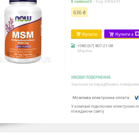
В наявності
Код:
04560-01
636 ₴
Купити
Купити з
+380 (67) 807-21-08
Марина
Законом не передбачено поверненн
У компанії підключені електронні п
покидаючи сайту.