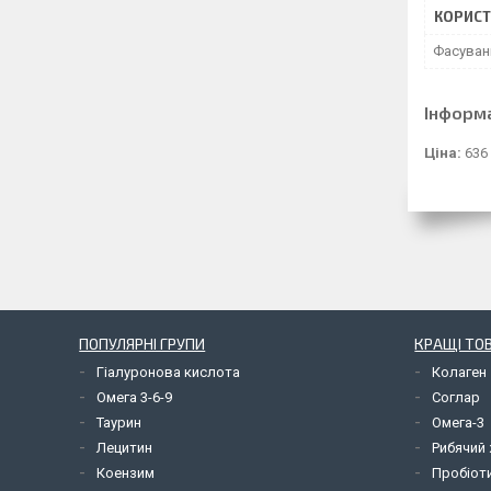
КОРИСТ
Фасуван
Інформ
Ціна:
636
ПОПУЛЯРНІ ГРУПИ
КРАЩІ ТО
Гіалуронова кислота
Колаген
Омега 3-6-9
Соглар
Таурин
Омега-3
Лецитин
Рибячий
Коензим
Пробіот