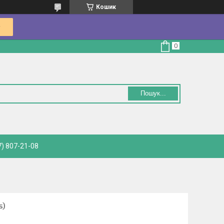
Кошик
Пошук...
) 807-21-08
s)