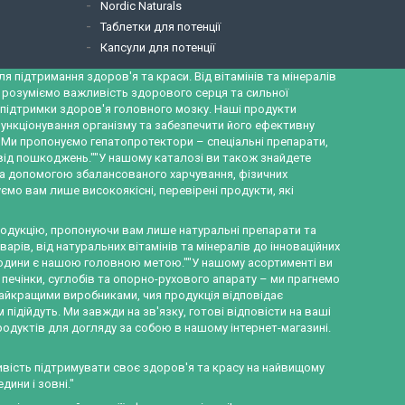
Nordic Naturals
Таблетки для потенції
Капсули для потенції
 підтримання здоров'я та краси. Від вітамінів та мінералів
и розуміємо важливість здорового серця та сильної
ж підтримки здоров'я головного мозку. Наші продукти
ункціонування організму та забезпечити його ефективну
а. Ми пропонуємо гепатопротектори – спеціальні препарати,
 від пошкоджень.""У нашому каталозі ви також знайдете
за допомогою збалансованого харчування, фізичних
ємо вам лише високоякісні, перевірені продукти, які
продукцію, пропонуючи вам лише натуральні препарати та
рів, від натуральних вітамінів та мінералів до інноваційних
ї родини є нашою головною метою.""У нашому асортименті ви
 печінки, суглобів та опорно-рухового апарату – ми прагнемо
найкращими виробниками, чия продукція відповідає
ідійдуть. Ми завжди на зв'язку, готові відповісти на ваші
родуктів для догляду за собою в нашому інтернет-магазині.
ливість підтримувати своє здоров'я та красу на найвищому
ини і зовні."