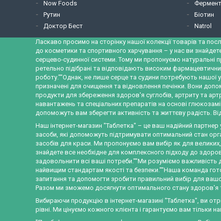
Now Foods
Фермент
Рутин
Біотин
Доктор Бест
Natrol
Ласкаво просимо на сторінку нашої колекції товарів та посл
до косметики та спортивного харчування – у нас ви знайдет
серцево-судинної системи. Тому ми пропонуємо натуральні п
ретельно підібрані та відповідають високим фармацевтични
роботу.""Однак, не лише серце та судини потребують нашої у
призначені для очищення та відновлення печінки. Вони допо
продукти для збереження здоров'я суглобів, артриту та ар
навантажень та спеціальних препаратів на основі глюкозамін
допоможуть вам зберегти активність та життєву радість. Від
Наш інтернет-магазин "Таблетка" – це ваш надійний партнер
засоби, які допоможуть підтримувати оптимальний стан орган
засобів для краси. Ми пропонуємо вам вибір як для великих
знайдете все необхідне для комплексного підходу до здоров'
задовольнити всі ваші потреби.""Ми розуміємо важливість д
найвищим стандартам якості та безпеки.""Наша команда готов
запитання та допомогти зробити правильний вибір для вашого
Разом ми зможемо досягнути оптимального стану здоров'я та
Вибираючи продукцію в інтернет-магазині "Таблетка", ви от
рівні. Ми цінуємо кожного клієнта і гарантуємо вам тільки н