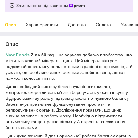
Замовлення під захистом
Опис
Характеристики
Доставка
Оплата
Умови п
Опис
Now Foods
Zinc 50 mg
– це харчова добавка в таблетках, що
містить важливий мінерал – цинк. Цей мінерал відіграє
надзвичайно важливу роль не тільки в раціоні спортсменів, а й
усіх людей, особливо жінок, оскільки запобігає випаданню і
ламкості волосся і нігтів.
Цинк
необхідний синтезу білка і нуклеїнових кислот,
контролює скоротливість м'язів і бере участь у освіті інсуліну.
Відіграє важливу роль у підтримці кислотно-лужного балансу.
Забезпечує правильне функціонування простати та
репродуктивних органів. Дослідження показали, що цинк
значно впливає на роботу мозку. Необхідно підтримувати
оптимальну концентрацію вітаміну А в крові та споживання
його тканинами.
Цинк дуже важливий для нормальної роботи багатьох органів