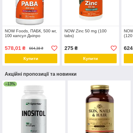
NOW Foods, ПАБК, 500 мг,
NOW Zinc 50 mg (100
NOW 
100 капсул Дніпро
tabs)
(120
578,01
275
624
₴
₴
664,38 ₴
Купити
Купити
Акційні пропозиції та новинки
–13%