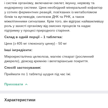
і систем організму, включаючи скелет, імунну, нервову та
ендокринну системи. Цинк необхідний мінеральний кофактор
у сотнях ферментних реакцій, пов'язаних із метаболізмом
білків та вуглеводів, синтезом ДНК та РНК, а також
міжклітинними сигналами. Крім того, він відіграє найважливішу
роль у захисті організму від окисних процесів та надає
підтримку у процесі природного старіння.
Склад в одній порції – 1 таблетка:
Цинк (з 405 мг глюконату цинку) - 50 мг
Інші інгредієнти:
Мікрокристалічна целюлоза, магнію стеарат (рослинний
джерело), ​​діоксид кремнію і вегетаріанське покриття.
Спосіб застосування:
Приймати по 1 таблетці щодня під час їжі.
Приховати
Характеристики