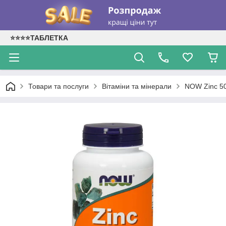
⭐⭐⭐⭐ТАБЛЕТКА
Товари та послуги
Вітаміни та мінерали
NOW Zinc 50