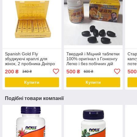
Spanish Gold Fly
Твердий і Міцний таблетки
Стар
збуджуючі краплі для
100% оригінал з Гонконгу
капс
жінок, 2 пробника Дніпро
Легко і без побічних дій
поте
Дніпро
гіпер
200
500
500
₴
₴
340 ₴
600 ₴
Дніп
Купити
Купити
Подібні товари компанії