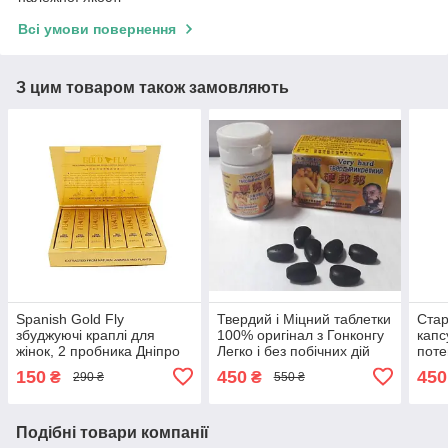
Всі умови повернення
З цим товаром також замовляють
Spanish Gold Fly
Твердий і Міцний таблетки
Стар
збуджуючі краплі для
100% оригінал з Гонконгу
капс
жінок, 2 пробника Дніпро
Легко і без побічних дій
поте
Дніпро
гіпер
150
450
450
₴
₴
290 ₴
550 ₴
Дніп
Подібні товари компанії