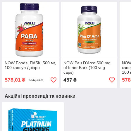
NOW Foods, ПАБК, 500 мг,
NOW Pau D'Arco 500 mg
NOW 
100 капсул Дніпро
of Inner Bark (100 veg
капс
caps)
100 
капс
578,01
457
578
₴
₴
664,38 ₴
Акційні пропозиції та новинки