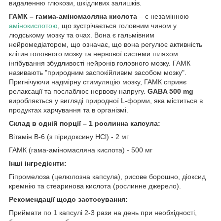
видаленню глюкози, шкідливих залишків.
ГАМК – гамма-аміномасляна кислота
– є незамінною
амінокислотою
, що зустрічається головним чином у
людському мозку та очах. Вона є гальмівним
нейромедіатором, що означає, що вона регулює активність
клітин головного мозку та нервової системи шляхом
інгібування збудливості нейронів головного мозку. ГАМК
називають "природним заспокійливим засобом мозку".
Пригнічуючи надмірну стимуляцію мозку, ГАМК сприяє
релаксації та послаблює нервову напругу.
GABA 500 mg
виробляється у вигляді природної L-форми, яка міститься в
продуктах харчування та в організмі.
Склад в одній порції – 1 рослинна капсула:
Вітамін В-6 (з піридоксину HCl) - 2 мг
ГАМК (гама-аміномасляна кислота) - 500 мг
Інші інгредієнти:
Гіпромелоза (целюлозна капсула), рисове борошно, діоксид
кремнію та стеаринова кислота (рослинне джерело).
Рекомендації щодо застосування:
Приймати по 1 капсулі 2-3 рази на день при необхідності,