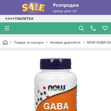
⭐⭐⭐⭐ТАБЛЕТКА
Товари та послуги
Активне довголіття
NOW GABA 500