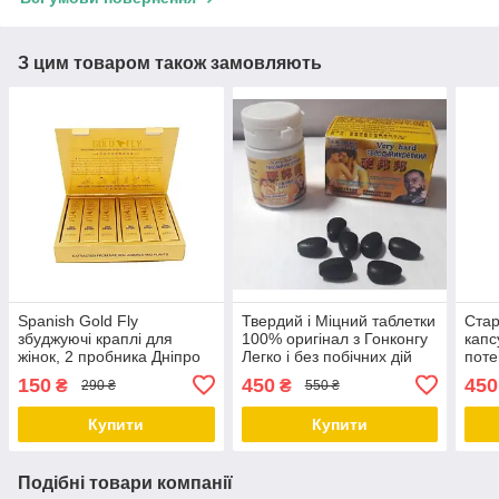
З цим товаром також замовляють
Spanish Gold Fly
Твердий і Міцний таблетки
Стар
збуджуючі краплі для
100% оригінал з Гонконгу
капс
жінок, 2 пробника Дніпро
Легко і без побічних дій
поте
Дніпро
гіпер
150
450
450
₴
₴
290 ₴
550 ₴
Дніп
Купити
Купити
Подібні товари компанії