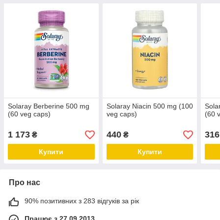
Solaray Berberine 500 mg
Solaray Niacin 500 mg (100
Sola
(60 veg caps)
veg caps)
(60 
1 173
440
316
₴
₴
Купити
Купити
Про нас
90% позитивних з 283 відгуків за рік
Працює з 27.09.2013