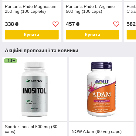
Puritan's Pride Magnesium
Puritan's Pride L-Arginine
Puri
250 mg (100 caplets)
500 mg (100 caps)
Citr
338
457
582
₴
₴
Купити
Купити
Акційні пропозиції та новинки
–13%
Sporter Inositol 500 mg (60
caps)
NOW Adam (90 veg caps)