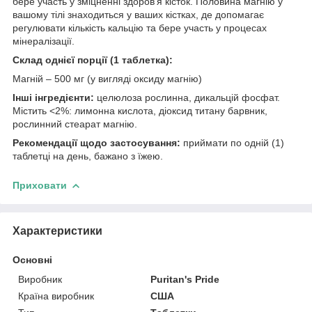
бере участь у зміцненні здоров'я кісток. Половина магнію у
вашому тілі знаходиться у ваших кістках, де допомагає
регулювати кількість кальцію та бере участь у процесах
мінералізації.
Склад однієї порції (1 таблетка):
Магній – 500 мг (у вигляді оксиду магнію)
Інші інгредієнти:
целюлоза рослинна, дикальцій фосфат.
Містить <2%: лимонна кислота, діоксид титану барвник,
рослинний стеарат магнію.
Рекомендації щодо застосування:
приймати по одній (1)
таблетці на день, бажано з їжею.
Приховати
Характеристики
Основні
Виробник
Puritan's Pride
Країна виробник
США