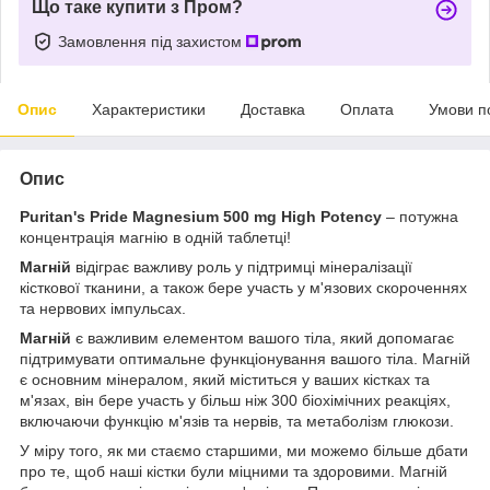
Що таке купити з Пром?
Замовлення під захистом
Опис
Характеристики
Доставка
Оплата
Умови п
Опис
Puritan's Pride Magnesium 500 mg High Potency
– потужна
концентрація магнію в одній таблетці!
Магній
відіграє важливу роль у підтримці мінералізації
кісткової тканини, а також бере участь у м'язових скороченнях
та нервових імпульсах.
Магній
є важливим елементом вашого тіла, який допомагає
підтримувати оптимальне функціонування вашого тіла. Магній
є основним мінералом, який міститься у ваших кістках та
м'язах, він бере участь у більш ніж 300 біохімічних реакціях,
включаючи функцію м'язів та нервів, та метаболізм глюкози.
У міру того, як ми стаємо старшими, ми можемо більше дбати
про те, щоб наші кістки були міцними та здоровими. Магній