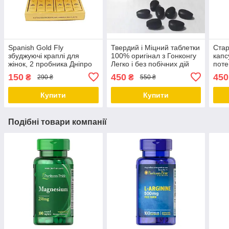
Spanish Gold Fly
Твердий і Міцний таблетки
Стар
збуджуючі краплі для
100% оригінал з Гонконгу
капс
жінок, 2 пробника Дніпро
Легко і без побічних дій
поте
Дніпро
гіпер
150
450
450
₴
₴
290 ₴
550 ₴
Дніп
Купити
Купити
Подібні товари компанії