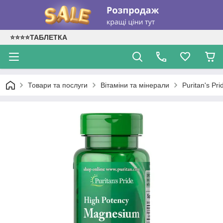
⭐⭐⭐⭐ТАБЛЕТКА
Товари та послуги
Вітаміни та мінерали
Puritan's Pr