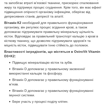
та запобігає втраті м'язової тканини, прискорює спалювання
жиру та підтримує процес схуднення. Крім того, він має ефект
підвищення опірності організму інфекціям, оберігає від
депресивних станів, депресії та апатії.
Вітамін К2
необхідний для правильного функціонування
організму, він регулює процес зсідання крові, а також
допомагає підтримувати правильну мінеральну щільність
кісток. Відповідає за правильний транспорт кальцію з крові в
кісткову тканину, що дозволяє підтримувати здоров'я та
міцність кісток, підвищувати їхню стійкість до поломок.
Властивості інгредієнтів, що містяться в OstroVit Vitamin
D3+K2:
Підвищує мінералізацію кісток та зубів.
Вітамін D допомагає у правильному засвоєнні/
використанні кальцію та фосфору.
Вітамін D допомагає у правильному функціонуванні
м'язів.
Вітамін D допомагає у правильному функціонуванні
імунної системи.
Бере участь у процесі поділу клітин.