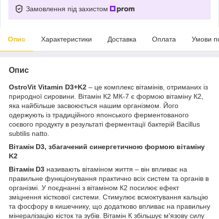
Замовлення під захистом
Опис
Характеристики
Доставка
Оплата
Умови п
Опис
OstroVit Vitamin D3+K2
– це комплекс вітамінів, отриманих із
природної сировини. Вітамін К2 МК-7 є формою вітаміну К2,
яка найбільше засвоюється нашим організмом. Його
одержують із традиційного японського ферментованого
соєвого продукту в результаті ферментації бактерій Bacillus
subtilis natto.
Вітамін D3, збагачений синергетичною формою вітаміну
K2
Вітамін D3
називають вітаміном життя – він впливає на
правильне функціонування практично всіх систем та органів в
організмі. У поєднанні з вітаміном К2 посилює ефект
зміцнення кісткової системи. Стимулює всмоктування кальцію
та фосфору в кишечнику, що додатково впливає на правильну
мінералізацію кісток та зубів. Вітамін К збільшує м'язову силу