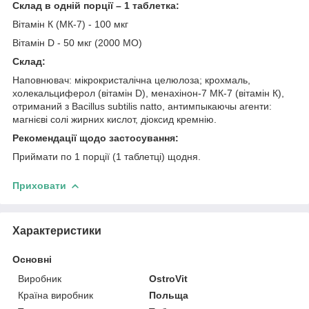
Склад в одній порції – 1 таблетка:
Вітамін К (МК-7) - 100 мкг
Вітамін D - 50 мкг (2000 МО)
Склад:
Наповнювач: мікрокристалічна целюлоза; крохмаль,
холекальциферол (вітамін D), менахінон-7 МК-7 (вітамін К),
отриманий з Bacillus subtilis natto, антимпыкаючы агенти:
магнієві солі жирних кислот, діоксид кремнію.
Рекомендації щодо застосування:
Приймати по 1 порції (1 таблетці) щодня.
Приховати
Характеристики
Основні
Виробник
OstroVit
Країна виробник
Польща