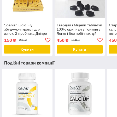
Spanish Gold Fly
Твердий і Міцний таблетки
Стар
збуджуючі краплі для
100% оригінал з Гонконгу
капс
жінок, 2 пробника Дніпро
Легко і без побічних дій
поте
Дніпро
гіпер
150
450
450
₴
₴
290 ₴
550 ₴
Дніп
Купити
Купити
Подібні товари компанії