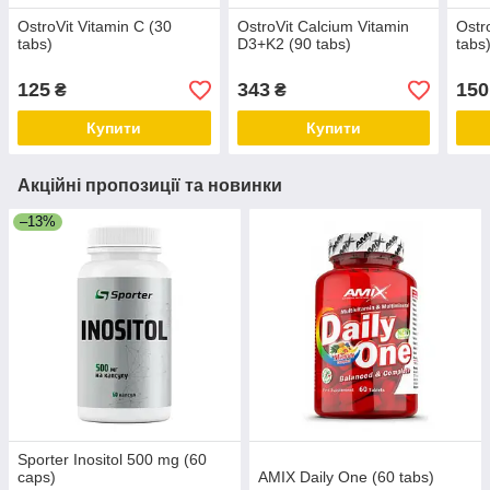
OstroVit Vitamin C (30
OstroVit Calcium Vitamin
Ostr
tabs)
D3+K2 (90 tabs)
tabs
125
343
150
₴
₴
Купити
Купити
Акційні пропозиції та новинки
–13%
Sporter Inositol 500 mg (60
caps)
AMIX Daily One (60 tabs)