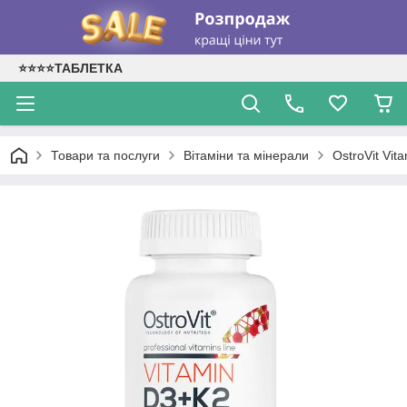
⭐⭐⭐⭐ТАБЛЕТКА
Товари та послуги
Вітаміни та мінерали
OstroVit Vit