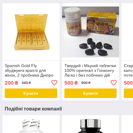
Spanish Gold Fly
Твердий і Міцний таблетки
Стар
збуджуючі краплі для
100% оригінал з Гонконгу
капс
жінок, 2 пробника Дніпро
Легко і без побічних дій
поте
Дніпро
гіпер
200
500
500
₴
₴
340 ₴
600 ₴
Дніп
Купити
Купити
Подібні товари компанії