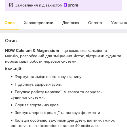
Замовлення під захистом
Опис
Характеристики
Доставка
Оплата
Умови п
Опис
NOW Calcium & Magnesium
– це комплекс кальцію та
магнію, розроблений для зміцнення кісток, підтримки судин та
нормалізації роботи нервової системи.
Кальцій:
Формує та зміцнює кісткову тканину.
Підтримує здоров'я зубів.
Регулює роботу нервової, м'язової та серцево-
судинної системи.
Сприяє згортанню крові.
Знижує алергічні реакції та активує ферменти.
Кальцій особливо важливий для дітей, вагітних і жінок,
що годують, а також жінок старше 40 років для