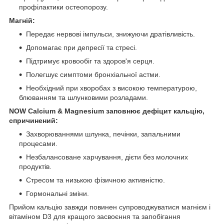
профілактики остеопорозу.
Магній:
Передає нервові імпульси, знижуючи дратівливість.
Допомагає при депресії та стресі.
Підтримує кровообіг та здоров'я серця.
Полегшує симптоми бронхіальної астми.
Необхідний при хворобах з високою температурою,
блюванням та шлунковими розладами.
NOW Calcium & Magnesium заповнює дефіцит кальцію,
спричинений:
Захворюваннями шлунка, печінки, запальними
процесами.
Незбалансоване харчування, дієти без молочних
продуктів.
Стресом та низькою фізичною активністю.
Гормональні зміни.
Прийом кальцію завжди повинен супроводжуватися магнієм і
вітаміном D3 для кращого засвоєння та запобігання