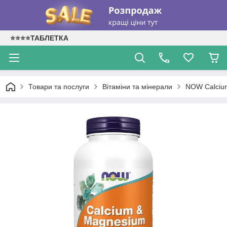
⭐⭐⭐⭐ТАБЛЕТКА
Товари та послуги
Вітаміни та мінерали
NOW Calcium