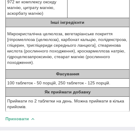
972 мг комплексу оксиду
магнію, цитрату магнію,
аскорбату магнію)
Інші інгредієнти
Мікрокристалічна целюлоза, вегетаріанське покриття
[гіпромеллоза (целюлоза), карбонат кальцію, полідекстроза,
гліцерин, тригліцериди середнього ланцюга], стеаринова
кислота (рослинного походження), кроскармеллоза натрію,
гідроцелюзапроксинію, стеарат магнію (рослинного
походження).
Фасування
100 таблеток - 50 порцій, 250 таблеток - 125 порцій.
Як приймати добавку
Приймати по 2 таблетки на день. Можна приймати в кілька
прийомів.
Приховати