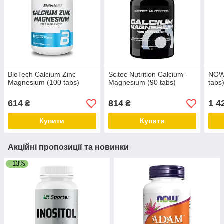
BioTech Calcium Zinc
Scitec Nutrition Calcium -
NOW 
Magnesium (100 tabs)
Magnesium (90 tabs)
tabs
614
814
1 4
₴
₴
Купити
Купити
Акційні пропозиції та новинки
–13%