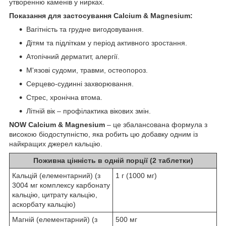
утворенню каменів у нирках.
Показання для застосування Calcium & Magnesium:
Вагітність та грудне вигодовування.
Дітям та підліткам у період активного зростання.
Атопічний дерматит, алергії.
М'язові судоми, травми, остеопороз.
Серцево-судинні захворювання.
Стрес, хронічна втома.
Літній вік – профілактика вікових змін.
NOW Calcium & Magnesium
– це збалансована формула з
високою біодоступністю, яка робить цю добавку одним із
найкращих джерел кальцію.
Поживна цінність в одній порції (2 таблетки)
Кальцій (елементарний) (з
1 г (1000 мг)
3004 мг комплексу карбонату
кальцію, цитрату кальцію,
аскорбату кальцію)
Магній (елементарний) (з
500 мг