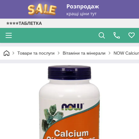
⭐⭐⭐⭐ТАБЛЕТКА
Товари та послуги
Вітаміни та мінерали
NOW Calcium