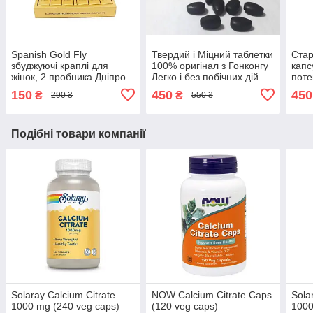
Spanish Gold Fly
Твердий і Міцний таблетки
Стар
збуджуючі краплі для
100% оригінал з Гонконгу
капс
жінок, 2 пробника Дніпро
Легко і без побічних дій
поте
Дніпро
гіпер
150
450
450
₴
₴
290 ₴
550 ₴
Дніп
Подібні товари компанії
Solaray Calcium Citrate
NOW Calcium Citrate Caps
Sola
1000 mg (240 veg caps)
(120 veg caps)
1000