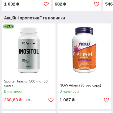
1 032
682
546
₴
₴
Акційні пропозиції та новинки
–13%
Sporter Inositol 500 mg (60
caps)
NOW Adam (90 veg caps)
В наявності
В наявності
268,83
1 067
₴
₴
309 ₴