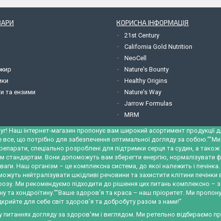
ВАРИ
КОРИСНА ІНФОРМАЦІЯ
21st Century
California Gold Nutrition
NeoCell
 жир
Nature's Bounty
ики
Healthy Origins
и та ензими
Nature's Way
Jarrow Formulas
MRM
уг! Наш інтернет-магазин пропонує вам широкий асортимент продукції для
е все, що потрібно для забезпечення оптимальної догляду за собою.""М
репарати, спеціально розроблені для підтримки серця та судин, а тако
м стандартам. Вони допоможуть вам зберегти енергію, нормалізувати ф
ваги. Наш організм – це комплексна система, до якої належить і печінк
можуть нейтралізувати шкідливі речовини та захистити клітини печінки
трозу. Ми рекомендуємо підходити до рішення цих питань комплексно – 
у та хондроїтину.""Ваше здоров'я та краса – наш пріоритет. Ми пропону
крийте для себе світ здоров'я та добробуту разом з нами!"
 у питаннях догляду за здоров'ям і виглядом. Ми ретельно відбираємо 