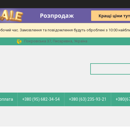
обочий час. Замовлення та повідомлення будуть оброблені з 10:00 найбл
Покровська 37, Писаревка, Україна
 оплата
+380 (95) 682-34-54
+380 (63) 235-93-21
+380(67