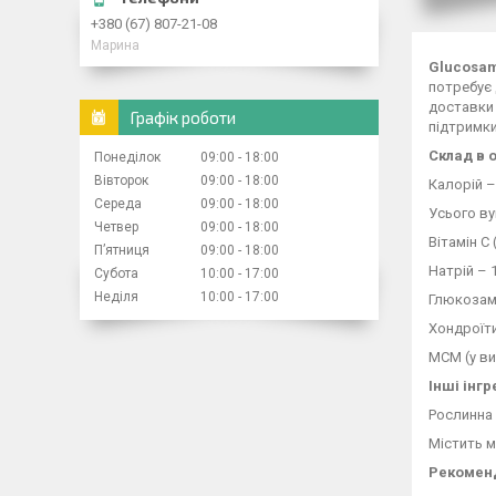
+380 (67) 807-21-08
Марина
Glucosam
потребує 
доставки 
Графік роботи
підтримки
Склад в о
Понеділок
09:00
18:00
Вівторок
09:00
18:00
Калорій –
Середа
09:00
18:00
Усього ву
Четвер
09:00
18:00
Вітамін C
Пʼятниця
09:00
18:00
Натрій – 
Субота
10:00
17:00
Неділя
10:00
17:00
Глюкозамі
Хондроїти
МСМ (у ви
Інші інгр
Рослинна 
Містить м
Рекоменд