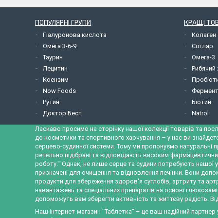
ПОПУЛЯРНІ ГРУПИ
КРАЩІ ТО
Гіалуронова кислота
Колаген
Омега 3-6-9
Соглар
Таурин
Омега-3
Лецитин
Рибячий
Коензим
Пробіот
Now Foods
Фермент
Рутин
Біотин
Доктор Бест
Natrol
Ласкаво просимо на сторінку нашої колекції товарів та посл
до косметики та спортивного харчування – у нас ви знайдет
серцево-судинної системи. Тому ми пропонуємо натуральні п
ретельно підібрані та відповідають високим фармацевтични
роботу.""Однак, не лише серце та судини потребують нашої у
призначені для очищення та відновлення печінки. Вони допо
продукти для збереження здоров'я суглобів, артриту та ар
навантажень та спеціальних препаратів на основі глюкозамін
допоможуть вам зберегти активність та життєву радість. Від
Наш інтернет-магазин "Таблетка" – це ваш надійний партнер