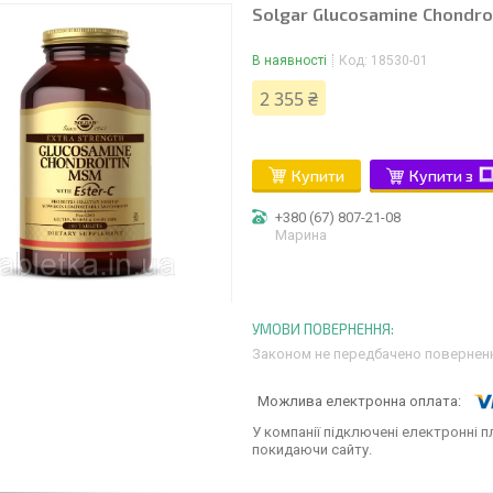
Solgar Glucosamine Chondroi
В наявності
Код:
18530-01
2 355 ₴
Купити
Купити з
+380 (67) 807-21-08
Марина
Законом не передбачено поверненн
У компанії підключені електронні п
покидаючи сайту.