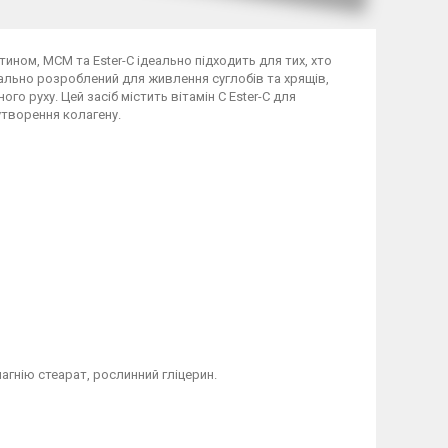
ином, МСМ та Ester-C ідеально підходить для тих, хто
іально розроблений для живлення суглобів та хрящів,
го руху. Цей засіб містить вітамін С Ester-C для
утворення колагену.
гнію стеарат, рослинний гліцерин.