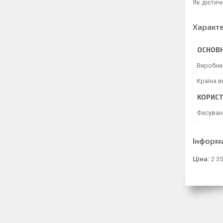
Як дієтич
Характ
ОСНОВН
Виробни
Країна 
КОРИСТ
Фасуван
Інформ
Ціна:
2 35