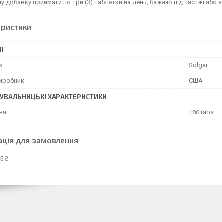
ну добавку приймати по три (3) таблетки на день, бажано під час їжі або 
еристики
І
к
Solgar
виробник
США
УВАЛЬНИЦЬКІ ХАРАКТЕРИСТИКИ
ня
180 tabs
ація для замовлення
5 ₴