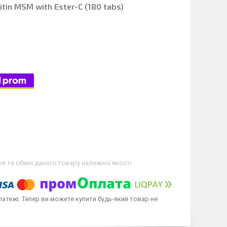
tin MSM with Ester-C (180 tabs)
я та обмін даного товару належної якості
латежі. Тепер ви можете купити будь-який товар не