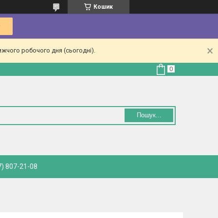
Кошик
ижчого робочого дня (сьогодні).
Пошук...
) 807-21-08