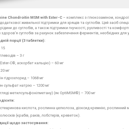
ine Chondroitin MSM with Ester-C
– комплекс з глюкозаміном, хондроїт
додаткової живильної підтримки для хрящів та суглобів. Цей засіб спец
рідини до суглобів, а також підтримки гнучкості, рухливості та комфортно
 здоров'я суглобів за рахунок забезпечення ферментів, необхідних для 
дній порції (3 таблетки):
 15
глеводів – 3 г
 (Ester-C®, аскорбат кальцію) – 60 мг
120 мг
н гідрохлорид – 1068 мг
н сульфат натрію – 1200 мг
гляді метилсульфонілметану) (як OptiMSM®) – 700 мг
едієнти:
стеаринова кислота, рослинна целюлоза, діоксид кремнію, рослинний ма
олюсків (крабів, раків, лобстерів, креветок).
ації щодо застосування: