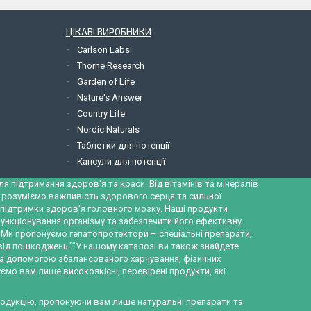
ЦІКАВІ ВИРОБНИКИ
Carlson Labs
Thorne Research
Garden of Life
Nature's Answer
Country Life
Nordic Naturals
Таблетки для потенції
Капсули для потенції
 підтримання здоров'я та краси. Від вітамінів та мінералів
и розуміємо важливість здорового серця та сильної
ж підтримки здоров'я головного мозку. Наші продукти
ункціонування організму та забезпечити його ефективну
а. Ми пропонуємо гепатопротектори – спеціальні препарати,
 від пошкоджень.""У нашому каталозі ви також знайдете
за допомогою збалансованого харчування, фізичних
ємо вам лише високоякісні, перевірені продукти, які
продукцію, пропонуючи вам лише натуральні препарати та