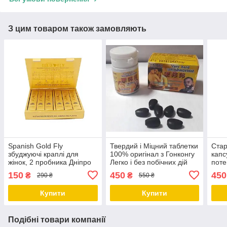
З цим товаром також замовляють
Spanish Gold Fly
Твердий і Міцний таблетки
Стар
збуджуючі краплі для
100% оригінал з Гонконгу
капс
жінок, 2 пробника Дніпро
Легко і без побічних дій
поте
Дніпро
гіпер
150
450
450
₴
₴
290 ₴
550 ₴
Дніп
Купити
Купити
Подібні товари компанії