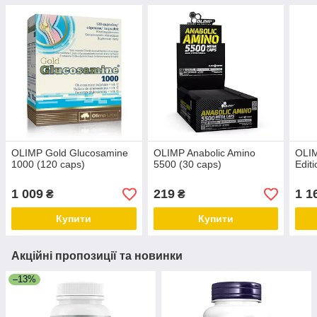
OLIMP Gold Glucosamine
OLIMP Anabolic Amino
OLIM
1000 (120 caps)
5500 (30 caps)
Edit
1 009
219
1 1
₴
₴
Купити
Купити
Акційні пропозиції та новинки
–13%