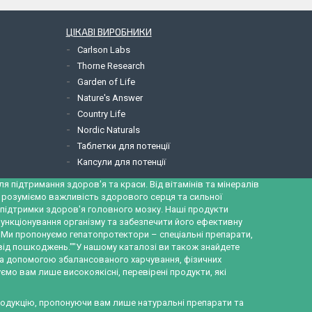
ЦІКАВІ ВИРОБНИКИ
Carlson Labs
Thorne Research
Garden of Life
Nature's Answer
Country Life
Nordic Naturals
Таблетки для потенції
Капсули для потенції
 підтримання здоров'я та краси. Від вітамінів та мінералів
и розуміємо важливість здорового серця та сильної
ж підтримки здоров'я головного мозку. Наші продукти
ункціонування організму та забезпечити його ефективну
а. Ми пропонуємо гепатопротектори – спеціальні препарати,
 від пошкоджень.""У нашому каталозі ви також знайдете
за допомогою збалансованого харчування, фізичних
ємо вам лише високоякісні, перевірені продукти, які
продукцію, пропонуючи вам лише натуральні препарати та