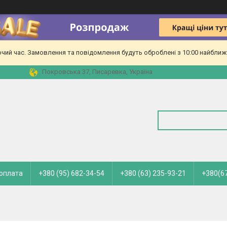
очий час. Замовлення та повідомлення будуть оброблені з 10:00 найближч
Покровська 37, Писаревка, Україна
 оплата
+380 (95) 682-34-54
+380 (63) 235-93-21
+380(67