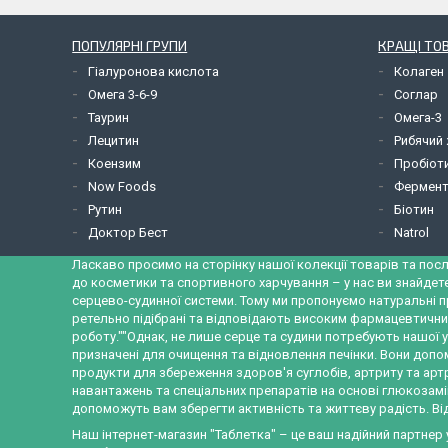
ПОПУЛЯРНІ ГРУПИ
КРАЩІ ТО
Гіалуронова кислота
Колаген
Омега 3-6-9
Соглар
Таурин
Омега-3
Лецитин
Рибячий
Коензим
Пробіот
Now Foods
Фермент
Рутин
Біотин
Доктор Бест
Natrol
Ласкаво просимо на сторінку нашої колекції товарів та посл
до косметики та спортивного харчування – у нас ви знайдет
серцево-судинної системи. Тому ми пропонуємо натуральні п
ретельно підібрані та відповідають високим фармацевтични
роботу.""Однак, не лише серце та судини потребують нашої у
призначені для очищення та відновлення печінки. Вони допо
продукти для збереження здоров'я суглобів, артриту та ар
навантажень та спеціальних препаратів на основі глюкозамін
допоможуть вам зберегти активність та життєву радість. Від
Наш інтернет-магазин "Таблетка" – це ваш надійний партнер