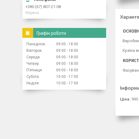
+380 (67) 807-21-08
Марина
Характ
ОСНОВН
Графік роботи
Виробни
Понеділок
09:00
18:00
Країна 
Вівторок
09:00
18:00
Середа
09:00
18:00
КОРИСТ
Четвер
09:00
18:00
Пʼятниця
09:00
18:00
Фасуван
Субота
10:00
17:00
Неділя
10:00
17:00
Інформ
Ціна:
995