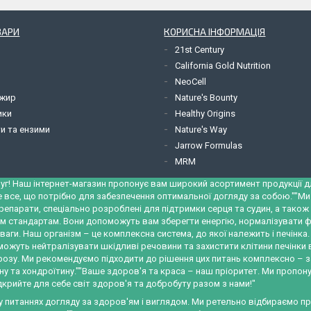
ВАРИ
КОРИСНА ІНФОРМАЦІЯ
21st Century
California Gold Nutrition
NeoCell
 жир
Nature's Bounty
ики
Healthy Origins
и та ензими
Nature's Way
Jarrow Formulas
MRM
уг! Наш інтернет-магазин пропонує вам широкий асортимент продукції для
е все, що потрібно для забезпечення оптимальної догляду за собою.""М
репарати, спеціально розроблені для підтримки серця та судин, а тако
м стандартам. Вони допоможуть вам зберегти енергію, нормалізувати ф
ваги. Наш організм – це комплексна система, до якої належить і печінк
можуть нейтралізувати шкідливі речовини та захистити клітини печінки
трозу. Ми рекомендуємо підходити до рішення цих питань комплексно – 
у та хондроїтину.""Ваше здоров'я та краса – наш пріоритет. Ми пропону
крийте для себе світ здоров'я та добробуту разом з нами!"
 у питаннях догляду за здоров'ям і виглядом. Ми ретельно відбираємо 