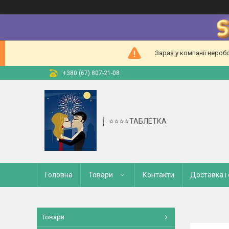
Зараз у компанії нероб
+380 (67) 807-21-08
⭐⭐⭐⭐ТАБЛЕТКА
Головна
Товари
Контакти
Доставка і
Товари