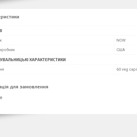
еристики
І
к
NOW
виробник
США
УВАЛЬНИЦЬКІ ХАРАКТЕРИСТИКИ
ня
60 veg cap
ація для замовлення
 ₴