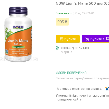
NOW Lion`s Mane 500 mg (60
В наявності
Код:
22671-01
995 ₴
Купити
Купити з
+380 (67) 807-21-08
Марина
Законом не передбачено поверненн
У компанії підключені електронні п
покидаючи сайту.