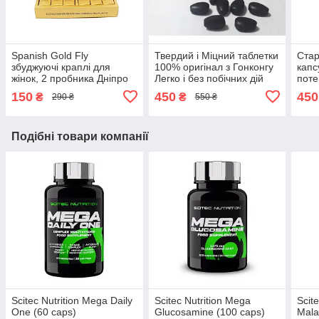
Spanish Gold Fly
Твердий і Міцний таблетки
Стар
збуджуючі краплі для
100% оригінал з Гонконгу
капс
жінок, 2 пробника Дніпро
Легко і без побічних дій
поте
Дніпро
гіпер
150
450
450
₴
₴
290 ₴
550 ₴
Дніп
Подібні товари компанії
Scitec Nutrition Mega Daily
Scitec Nutrition Mega
Scite
One (60 caps)
Glucosamine (100 caps)
Mala