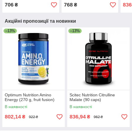
706
768
836
₴
₴
Акційні пропозиції та новинки
–13%
–13%
Optimum Nutrition Amino
Scitec Nutrition Citrulline
Energy (270 g, fruit fusion)
Malate (90 caps)
В наявності
В наявності
802,14
836,94
₴
₴
922 ₴
962 ₴