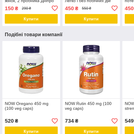
жінок, 2 пробника Дніпро
Легко і без побічних дій
поте
Дніпро
гіпер
150
450
450
₴
₴
290 ₴
550 ₴
Дніп
Купити
Купити
Подібні товари компанії
NOW Oregano 450 mg
NOW Rutin 450 mg (100
NOW 
(100 veg caps)
veg caps)
stre
520
734
549
₴
₴
Купити
Купити