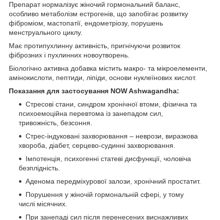
Препарат нормалізує жіночий гормональний баланс,
особливо метаболізм естрогенів, що запобігає розвитку
фіброміом, мастопатії, ендометріозу, порушень
менструального циклу.
Має протипухлинну активність, пригнічуючи розвиток
фіброзних і пухлинних новоутворень.
Біологічно активна добавка містить макро- та мікроелементи,
амінокислоти, пептиди, ліпіди, основи нуклеїнових кислот.
Показання для застосування NOW Ashwagandha:
Стресові стани, синдром хронічної втоми, фізична та
психоемоційна перевтома із занепадом сил,
тривожність, безсоння.
Стрес-індуковані захворювання – неврози, виразкова
хвороба, діабет, серцево-судинні захворювання.
Імпотенція, психогенні статеві дисфункції, чоловіча
безплідність.
Аденома передміхурової залози, хронічний простатит.
Порушення у жіночій гормональній сфері, у тому
числі місячних.
При занепаді сил після перенесених виснажливих