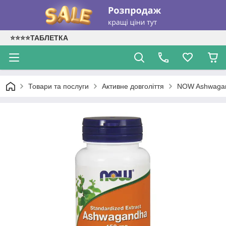
⭐⭐⭐⭐ТАБЛЕТКА
Товари та послуги
Активне довголіття
NOW Ashwagan