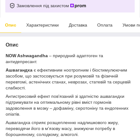
Замовлення під захистом
Опис
Характеристики
Доставка
Оплата
Умови п
Опис
NOW Ashwagandha
– природний адаптоген та
антидепресант.
Ашвагандха
є ефективним ноотропним і біостимулюючим
засобом, що застосовується при розумовій та фізичній
перевтомі, астенічних станах, неврозах, статевій та серцевій
слабкості.
Антистресовий ефект пов'язаний зі здатністю ашвагандхи
підтримувати на оптимальному рівні вміст гормонів
задоволення в мозку – дофаміну, серотоніну та ендогенних
опіатів.
Ашвагандха сприяє розщепленню надлишкового жиру,
переводячи його в м'язову масу, знижуючи потребу в
борошняному, солодкому, алкоголі.