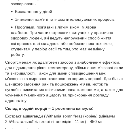
захворювань.
Виснаження у дітей.
Зниження пам'яті та інших інтелектуальних процесів.
Проблеми, пов'язані з літнім віком, м'язова
слабкість.При частих стресових ситуаціях у практично
здорових людей, які ведуть напружений спосіб життя,
які працюють зі складною або небезпечною технікою,
студентам у період сесії та тим, хто має незмінну
роботу.
Спортсменам як адаптоген і засоби з анаболічним ефектом,
для підвищення рівня тестостерону, збільшення м'язової сили
та витривалості. Також для зміни співвідношення між
м'язовою та жировою тканиною на користь першої. Для більш
швидкого загоєння ран та пошкоджень м'язів, кісток та
суглобів, викликаних фізичними навантаженнями, а також для
усунення тканинного ацидозу та прискорення розпаду
адреналіну.
Склад в одній порції – 1 рослинна капсула:
Екстракт ашваганди (Withania somnifera) (корінь) (мінімум
2,5% загальної кількості вітанолідів - 11 мг) - 450 мг