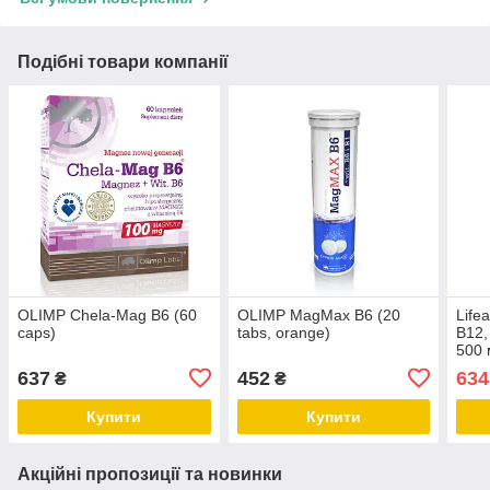
Подібні товари компанії
OLIMP Chela-Mag B6 (60
OLIMP MagMax B6 (20
Life
caps)
tabs, orange)
B12,
500 
табл
637
452
634
₴
₴
Купити
Купити
Акційні пропозиції та новинки