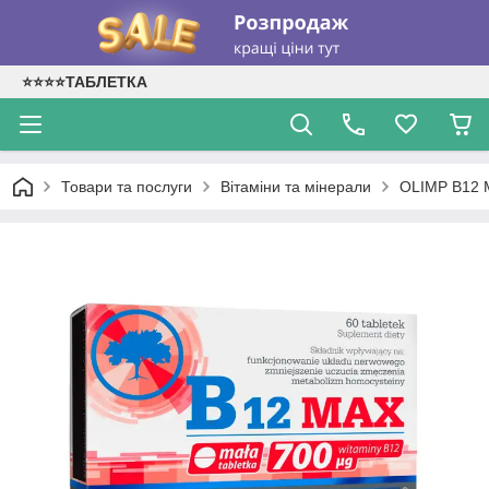
⭐⭐⭐⭐ТАБЛЕТКА
Товари та послуги
Вітаміни та мінерали
OLIMP B12 M