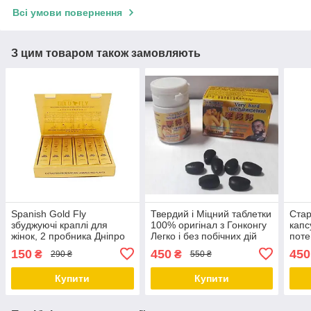
Всі умови повернення
З цим товаром також замовляють
Spanish Gold Fly
Твердий і Міцний таблетки
Стар
збуджуючі краплі для
100% оригінал з Гонконгу
капс
жінок, 2 пробника Дніпро
Легко і без побічних дій
поте
Дніпро
гіпер
150
450
450
₴
₴
290 ₴
550 ₴
Дніп
Купити
Купити