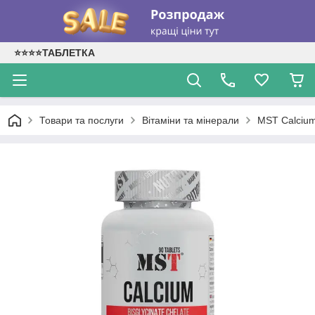
⭐⭐⭐⭐ТАБЛЕТКА
Товари та послуги
Вітаміни та мінерали
MST Calcium 