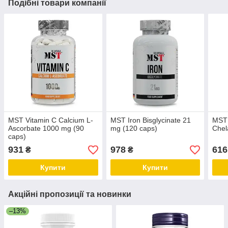
Подібні товари компанії
MST Vitamin C Calcium L-
MST Iron Bisglycinate 21
MST 
Ascorbate 1000 mg (90
mg (120 caps)
Chel
caps)
931
978
616
₴
₴
Купити
Купити
Акційні пропозиції та новинки
–13%