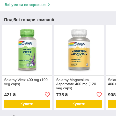
Всі умови повернення
Подібні товари компанії
Solaray Vitex 400 mg (100
Solaray Magnesium
Sola
veg caps)
Asporotate 400 mg (120
400 
veg caps)
421
735
908
₴
₴
Купити
Купити