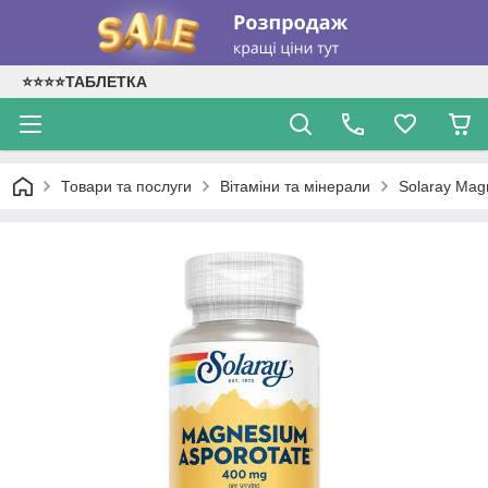
⭐⭐⭐⭐ТАБЛЕТКА
Товари та послуги
Вітаміни та мінерали
Solaray Mag