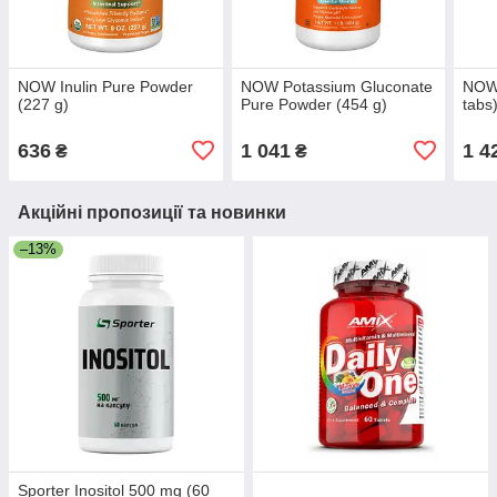
NOW Inulin Pure Powder
NOW Potassium Gluconate
NOW 
(227 g)
Pure Powder (454 g)
tabs
636
1 041
1 4
₴
₴
Акційні пропозиції та новинки
–13%
Sporter Inositol 500 mg (60