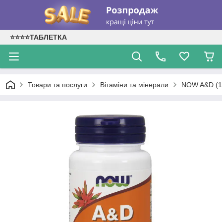
⭐⭐⭐⭐ТАБЛЕТКА
Товари та послуги
Вітаміни та мінерали
NOW A&D (10