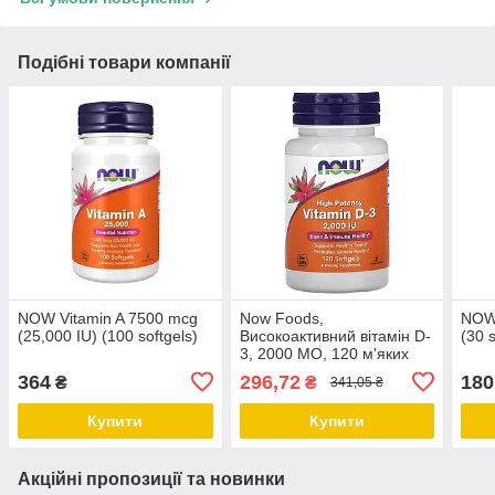
Подібні товари компанії
NOW Vitamin A 7500 mcg
Now Foods,
NOW 
(25,000 IU) (100 softgels)
Високоактивний вітамін D-
(30 s
3, 2000 МО, 120 м'яких
таблеток Дніпро
364
296,72
180
₴
₴
341,05 ₴
Купити
Купити
Акційні пропозиції та новинки