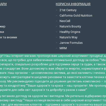
ВАРИ
КОРИСНА ІНФОРМАЦІЯ
21st Century
California Gold Nutrition
NeoCell
 жир
Nature's Bounty
ики
Healthy Origins
и та ензими
Nature's Way
Jarrow Formulas
MRM
уг! Наш інтернет-магазин пропонує вам широкий асортимент продукції для
е все, що потрібно для забезпечення оптимальної догляду за собою.""М
репарати, спеціально розроблені для підтримки серця та судин, а тако
м стандартам. Вони допоможуть вам зберегти енергію, нормалізувати ф
ваги. Наш організм – це комплексна система, до якої належить і печінк
можуть нейтралізувати шкідливі речовини та захистити клітини печінки
трозу. Ми рекомендуємо підходити до рішення цих питань комплексно – 
у та хондроїтину.""Ваше здоров'я та краса – наш пріоритет. Ми пропону
крийте для себе світ здоров'я та добробуту разом з нами!"
 у питаннях догляду за здоров'ям і виглядом. Ми ретельно відбираємо 
ізму і вигляду.""Наша колекція включає в себе широкий асортимент това
, так і для маленьких клієнтів – підтримка здоров'я та розвитку вашо