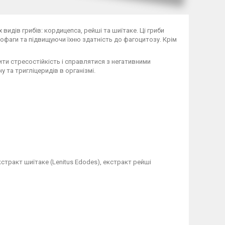
 видів грибів: кордицепса, рейші та шиїтаке. Ці гриби
рофаги та підвищуючи їхню здатність до фагоцитозу. Крім
ити стресостійкість і справлятися з негативними
 та тригліцеридів в організмі.
кстракт шиїтаке (Lenitus Edodes), екстракт рейші