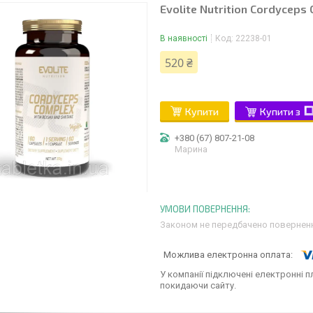
Evolite Nutrition Cordyceps
В наявності
Код:
22238-01
520 ₴
Купити
Купити з
+380 (67) 807-21-08
Марина
Законом не передбачено поверненн
У компанії підключені електронні п
покидаючи сайту.