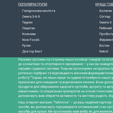
ПОПУЛЯРНІ ГРУПИ
КРАЩІ ТО
Гіалуронова кислота
Колаген
Омега 3-6-9
Соглар
Таурин
Омега-3
Лецитин
Рибячий
Коензим
Пробіот
Now Foods
Фермент
Рутин
Біотин
Доктор Бест
Natrol
Ласкаво просимо на сторінку нашої колекції товарів та посл
до косметики та спортивного харчування – у нас ви знайдет
серцево-судинної системи. Тому ми пропонуємо натуральні п
ретельно підібрані та відповідають високим фармацевтични
роботу.""Однак, не лише серце та судини потребують нашої у
призначені для очищення та відновлення печінки. Вони допо
продукти для збереження здоров'я суглобів, артриту та ар
навантажень та спеціальних препаратів на основі глюкозамін
допоможуть вам зберегти активність та життєву радість. Від
Наш інтернет-магазин "Таблетка" – це ваш надійний партнер
засоби, які допоможуть підтримувати оптимальний стан орган
засобів для краси. Ми пропонуємо вам вибір як для великих