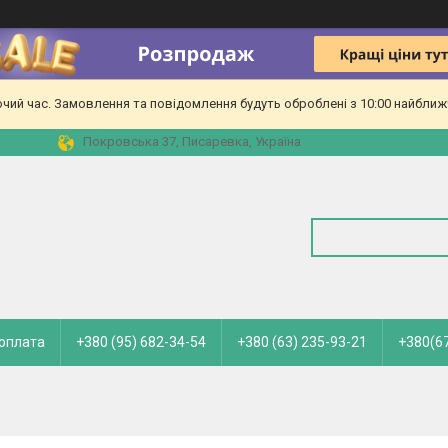
очий час. Замовлення та повідомлення будуть оброблені з 10:00 найближч
Покровська 37, Писаревка, Україна
 оплата
+380 (95) 682-34-54
+380 (63) 235-93-21
+380(67