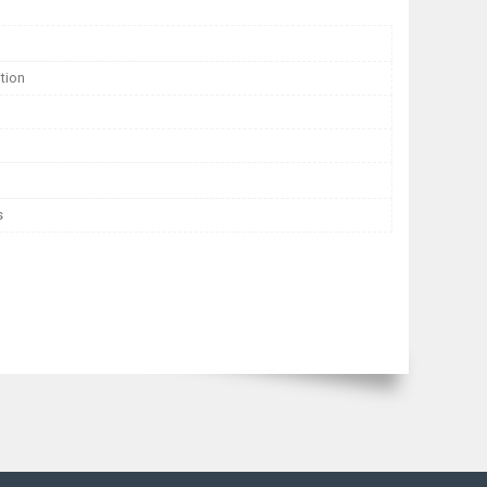
ition
s