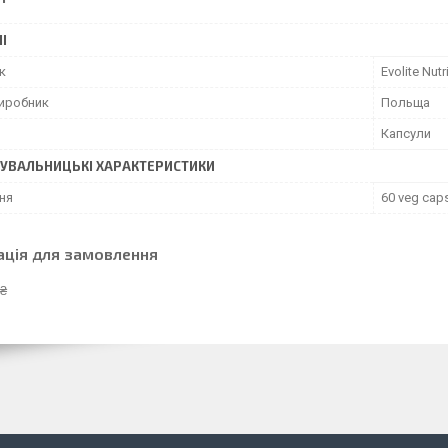
І
к
Evolite Nutr
виробник
Польща
Капсули
УВАЛЬНИЦЬКІ ХАРАКТЕРИСТИКИ
ня
60 veg cap
ація для замовлення
 ₴