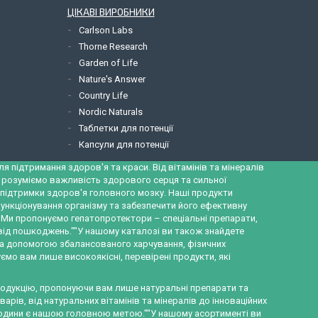
ЦІКАВІ ВИРОБНИКИ
Carlson Labs
Thorne Research
Garden of Life
Nature's Answer
Country Life
Nordic Naturals
Таблетки для потенції
Капсули для потенції
 підтримання здоров'я та краси. Від вітамінів та мінералів
и розуміємо важливість здорового серця та сильної
ж підтримки здоров'я головного мозку. Наші продукти
ункціонування організму та забезпечити його ефективну
а. Ми пропонуємо гепатопротектори – спеціальні препарати,
 від пошкоджень.""У нашому каталозі ви також знайдете
за допомогою збалансованого харчування, фізичних
ємо вам лише високоякісні, перевірені продукти, які
продукцію, пропонуючи вам лише натуральні препарати та
рів, від натуральних вітамінів та мінералів до інноваційних
ї родини є нашою головною метою.""У нашому асортименті ви