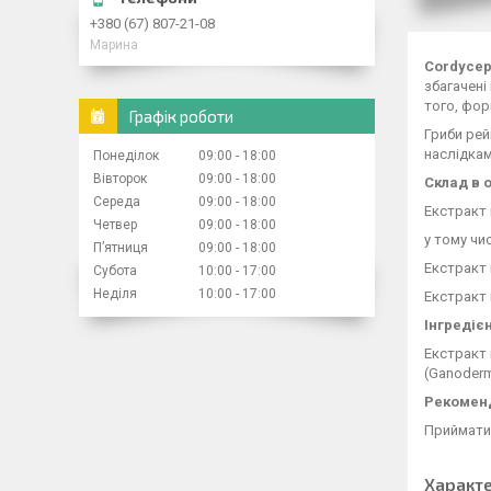
+380 (67) 807-21-08
Марина
Cordycep
збагачені
того, фор
Графік роботи
Гриби рей
наслідкам
Понеділок
09:00
18:00
Вівторок
09:00
18:00
Склад в о
Середа
09:00
18:00
Екстракт 
Четвер
09:00
18:00
у тому чис
Пʼятниця
09:00
18:00
Екстракт 
Субота
10:00
17:00
Неділя
10:00
17:00
Екстракт 
Інгредієн
Екстракт 
(Ganoderm
Рекоменд
Приймати 
Характ