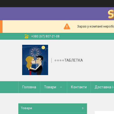
Зараз у компанії нероб
+380 (67) 807-21-08
⭐⭐⭐⭐ТАБЛЕТКА
Головна
Товари
Контакти
Доставка і
Товари