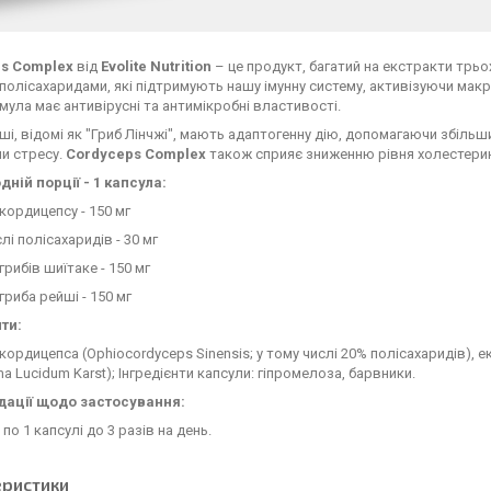
s Complex
від
Evolite Nutrition
– це продукт, багатий на екстракти трьох
 полісахаридами, які підтримують нашу імунну систему, активізуючи мак
мула має антивірусні та антимікробні властивості.
ші, відомі як "Гриб Лінчжі", мають адаптогенну дію, допомагаючи збільш
и стресу.
Cordyceps Complex
також сприяє зниженню рівня холестерину
дній порції - 1 капсула:
кордицепсу - 150 мг
лі полісахаридів - 30 мг
грибів шиїтаке - 150 мг
гриба рейші - 150 мг
ти:
кордицепса (Ophiocordyceps Sinensis; у тому числі 20% полісахаридів), е
a Lucidum Karst); Інгредієнти капсули: гіпромелоза, барвники.
ації щодо застосування:
по 1 капсулі до 3 разів на день.
еристики