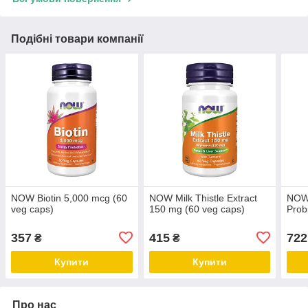
Подібні товари компанії
NOW Biotin 5,000 mcg (60
NOW Milk Thistle Extract
NOW 
veg caps)
150 mg (60 veg caps)
Prob
357
415
722
₴
₴
Купити
Купити
Про нас