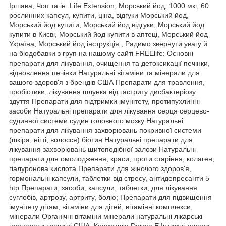
Іршава, Чоп та ін. Life Extension, Морський йод, 1000 мкг, 60
рослинних капсул, купити, ціна, відгуки Морський йод,
Морський йод купити, Морський йод відгуки, Морський йод
купити в Києві, Морський йод купити в аптеці, Морський йод
Україна, Морський йод інструкція , Радимо звернути увагу й
на біодобавки з груп на нашому сайті FREElife: Основні
препарати для лікування, очищення та детоксикації печінки,
відновлення печінки Натуральні вітаміни та мінерали для
вашого здоров'я з брендів США Препарати для травлення,
пробіотики, лікування шлунка від гастриту дисбактеріозу
здуття Препарати для підтримки імунітету, протипухлинні
засоби Натуральні препарати для лікування серця серцево-
судинної системи судин головного мозку Натуральні
препарати для лікування захворювань покривної системи
(шкіра, нігті, волосся) біотин Натуральні препарати для
лікування захворювань щитоподібної залози Натуральні
препарати для омолодження, краси, проти старіння, колаген,
гіалуронова кислота Препарати для жіночого здоров'я,
гормональні капсули, таблетки від стресу, антидепресанти 5
htp Препарати, засоби, капсули, таблетки, для лікування
суглобів, артрозу, артриту, болю; Препарати для підвищення
імунітету дітям, вітаміни для дітей, вітамінні комплекси,
мінерали Органічні вітаміни мінерали натуральні лікарські