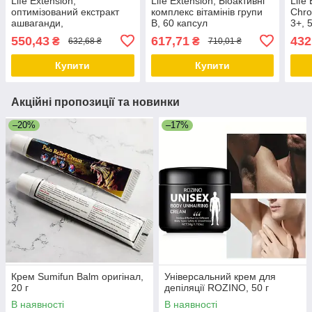
Life Extension,
Life Extension, Біоактивні
Life
оптимізований екстракт
комплекс вітамінів групи
Chro
ашваганди,
B, 60 капсул
3+, 
60 вегетаріанських капсул
вегетаріанських Дніпро
Caps
550,43
617,71
432
₴
₴
632,68 ₴
710,01 ₴
Дніпро
Купити
Купити
Акційні пропозиції та новинки
–20%
–17%
Крем Sumifun Balm оригінал,
Універсальний крем для
20 г
депіляції ROZINO, 50 г
В наявності
В наявності