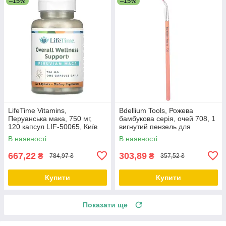
–15%
–15%
LifeTime Vitamins,
Bdellium Tools, Рожева
Перуанська мака, 750 мг,
бамбукова серія, очей 708, 1
120 капсул LIF-50065, Київ
вигнутий пензель для
підведення очей, Київ
В наявності
В наявності
667,22
303,89
₴
₴
784,97 ₴
357,52 ₴
Купити
Купити
Показати ще