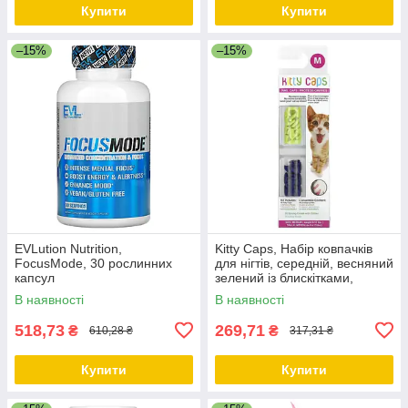
Купити
Купити
–15%
–15%
EVLution Nutrition,
Kitty Caps, Набір ковпачків
FocusMode, 30 рослинних
для нігтів, середній, весняний
капсул
зелений із блискітками,
ультрафіолетовий, 44 шт.
В наявності
В наявності
Киев
518,73
269,71
₴
₴
610,28 ₴
317,31 ₴
Купити
Купити