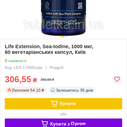
Life Extension, Sea-Iodine, 1000 мкг,
60 вегетаріанських капсул, Київ
В наявності
Код: LEX-17406/sale
Роздріб
306,55
₴
360,65 ₴
Економія
54.10 ₴
Залишилось
38 днів
Купити
або
Купити з