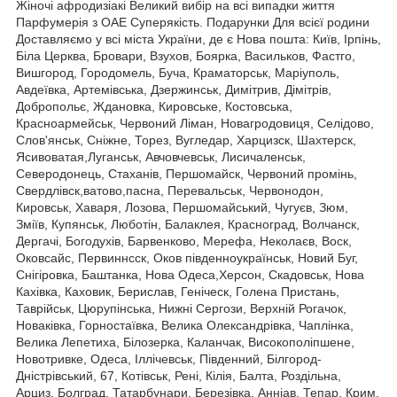
Жіночі афродизіакі Великий вибір на всі випадки життя
Парфумерія з ОАЕ Суперякість. Подарунки Для всієї родини
Доставляємо у всі міста України, де є Нова пошта: Київ, Ірпінь,
Біла Церква, Бровари, Взухов, Боярка, Васильков, Фастго,
Вишгород, Городомель, Буча, Краматорськ, Маріуполь,
Авдеївка, Артемівська, Дзержинськ, Димітрив, Дімітрів,
Добропольє, Ждановка, Кировське, Костовська,
Красноармейськ, Червоний Ліман, Новагродовиця, Селідово,
Слов'янськ, Сніжне, Торез, Вугледар, Харцизск, Шахтерск,
Ясивоватая,Луганськ, Авчовчевськ, Лисичаленськ,
Северодонець, Стаханів, Першомайск, Червоний промінь,
Свердлівск,ватово,пасна, Перевальськ, Червонодон,
Кировськ, Хаваря, Лозова, Першомайський, Чугуєв, Зюм,
Зміїв, Купянськ, Люботін, Балаклея, Красноград, Волчанск,
Дергачі, Богодухів, Барвенково, Мерефа, Неколаєв, Воск,
Оковсайс, Первиннсск, Оков південноукраїнськ, Новий Буг,
Снігіровка, Баштанка, Нова Одеса,Херсон, Скадовськ, Нова
Кахівка, Каховик, Берислав, Геніческ, Голена Пристань,
Таврійськ, Цюрупінська, Нижні Сергози, Верхній Рогачок,
Новаківка, Горностаївка, Велика Олександрівка, Чаплінка,
Велика Лепетиха, Білозерка, Каланчак, Високополіпшене,
Новотривке, Одеса, Іллічевськ, Південний, Білгород-
Дністрівський, 67, Котівськ, Рені, Кілія, Балта, Роздільна,
Арциз, Болград, Татарбунари, Березівка, Анніав, Тепар, Крим,