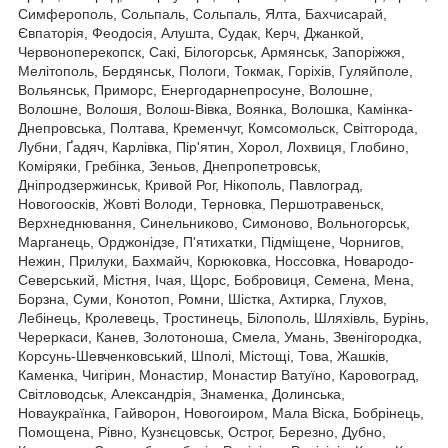
Симферополь, Сольпаль, Сольпаль, Ялта, Бахчисарай,
Євпаторія, Феодосія, Алушта, Судак, Керч, Джанкой,
Червоноперекопск, Сакі, Білогорськ, Армянськ, Запоріжжя,
Мелітополь, Бердянськ, Пологи, Токмак, Горіхів, Гуляйполе,
Вольянськ, Приморс, Енергодарнепросуне, Волошне,
Волошне, Волошя, Волош-Вівка, Воянка, Волошка, Камінка-
Днепровська, Полтава, Кременчуг, Комсомольск, Світгорода,
Лубни, Ґадяч, Карлівка, Пір'ятин, Хорол, Лохвиця, Глобино,
Коміряки, Гребінка, Зеньов, Днепропетровськ,
Дніпродзержинськ, Кривой Рог, Нікополь, Павлоград,
Новогоосків, Жовті Володи, Терновка, Першотравеньск,
Верхнеднювання, Синельниково, Симоново, Вольногорськ,
Марганець, Орджонідзе, П'ятихатки, Підміщене, Чорнигов,
Нежин, Прилуки, Бахмайч, Корюковка, Носсовка, Новародо-
Северський, Містня, Ічая, Щорс, Бобровиця, Семена, Мена,
Борзна, Суми, Конотоп, Ромни, Шістка, Ахтирка, Глухов,
Лебінець, Кролевець, Тростинець, Білополь, Шляхівль, Бурінь,
Череркаси, Канев, Золотоноша, Смела, Умань, Звенігородка,
Корсунь-Шевченковський, Шполі, Містощі, Това, Жашків,
Каменка, Чигірин, Монастир, Монастир Ватуїно, Каровоград,
Світловодськ, Александрія, Знаменка, Долинська,
Новаукраїнка, Гайворон, Новогоиром, Мала Віска, Бобрінець,
Помощена, Рівно, Кузнєцовськ, Острог, Березно, Дубно,