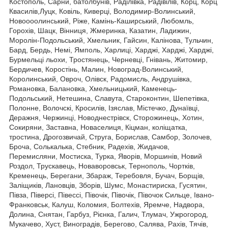
Костополь, Сарни, батолбунів, Раділівка, Радівілів, Корц, Корц
Квасилів,Луцк, Ковіль, Киверці, Володимир-Волинський,
Новоооолинський, Ріже, Камінь-Каширський, Любомль,
Горохів, Шацк, Вінниця, Жмеринка, Казатин, Ладижин,
Моролін-Подольський, Хмельник, Гайсин, Калінова, Тульчин,
Бард, Бердь, Немі, Ямполь, Харлиці, Харджі, Харджі, Харджі,
Бурмельці льохи, Тростянець, Черневці, Гнівань, Житомир,
Бердичев, Коростінь, Малин, Новоград-Волинський,
Королинський, Овроч, Олівск, Радомисль, Андрушівка,
Романовка, Балановка, Хмельницький, Каменець-
Подольський, Нетешина, Славута, Староконтин, Шепетівка,
Полонне, Волочскі, Кросилів, Ізяслав, Містечко, Дунаївці,
Деражня, Чержинці, Новоднестрівск, Сторожинець, Хотин,
Сокиряни, Заставна, Новаселиця, Кіцман, коліщатка,
тростина, Дрогозвичай, Струга, Борислав, Самбор, Золочев,
Броча, Солькалька, Стебник, Радехів, Жидачов,
Перемисляни, Мостиска, Турка, Яворів, Моршинів, Новий
Роздол, Трускавець, Новаворовськ, Тернополь, Чортків,
Кременець, Берегани, Збараж, Теребовля, Бучач, Борщів,
Заліщиків, Лановців, Зборів, Шумс, Монастириска, Гусятин,
Півза, Піверсі, Півессі, Півочік, Півочік, Півочок Сильце, Івано-
Франковськ, Калуш, Коломия, Болтехів, Яремче, Надвора,
Долина, Снятан, Гарбуз, Рієнка, Галич, Тлумач, Ужрогород,
Мукачево, Хуст, Виноградів, Берегово, Салява, Рахів, Тячів,