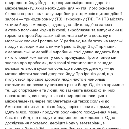
природного йоду.Йод — це сприяє зміцненню здоров'я
мікроелементу, який необхідний для життя. Його основна
біологічна роль полягає у виробництві гормонів щитоподібної
залози — трийодтироніну (Т3) і тироксину (Т4). T4 і T3 містять
чотири йоду в молекулі, відповідно. Щитоподібна залоза
активно поглинає йодид із крові, виробляючи та випускаючи ці
гормони в кров.Йод зазвичай можна знайти в достатку в
морських овочах і рослинах. У регіонах, не багатих на морські
продукти, люди мають нижчий рівень йоду. З цієї причини,
американські комерційні виробники солі давно додають йод
як ключовий компонент у свою продукцію. Проте тепер ми
знаємо про проблеми, пов'язані зі споживанням занадто
великої кількості кухонної солі, що провокує дилему — де
можна дістати здорові джерела йоду.Про іронію долі, що
піклуються про своє здоров'я люди часто є найбільш
схильними до розвитку низького рівня йоду. Однією з причин є
те, що спортсмени та люди, які зазнають важких фізичних
навантажень, виснажують свої природні запаси цього
мікроелемента через піт. Вегетаріанці також схильні до
ймовірності низького рівня йоду, порівнюючи з людьми, які
їдять м'ясо, позаяк продукти рослинного походження менш
багаті на йод, ніж продукти тваринного походження. Одне
дослідження показало, дефіцит йоду у вегетаріанців
становить 25% і 80% — у веганів.Для тих, хто хотів би зручно