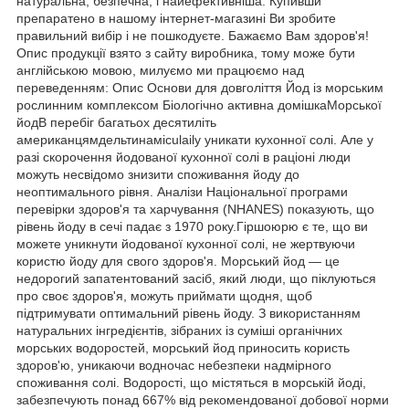
натуральна, безпечна, і найефективніша. Купивши
препаратено в нашому інтернет-магазині Ви зробите
правильний вибір і не пошкодуєте. Бажаємо Вам здоров'я!
Опис продукції взято з сайту виробника, тому може бути
англійською мовою, милуємо ми працюємо над
переведенням: Опис Основи для довголіття Йод із морським
рослинним комплексом Біологічно активна домішкаМорської
йодВ перебіг багатьох десятиліть
американцямдельтинамiculaily уникати кухонної солі. Але у
разі скорочення йодованої кухонної солі в раціоні люди
можуть несвідомо знизити споживання йоду до
неоптимального рівня. Аналізи Національної програми
перевірки здоров'я та харчування (NHANES) показують, що
рівень йоду в сечі падає з 1970 року.Гіршоюрю є те, що ви
можете уникнути йодованої кухонної солі, не жертвуючи
користю йоду для свого здоров'я. Морський йод — це
недорогий запатентований засіб, який люди, що піклуються
про своє здоров'я, можуть приймати щодня, щоб
підтримувати оптимальний рівень йоду. З використанням
натуральних інгредієнтів, зібраних із суміші органічних
морських водоростей, морський йод приносить користь
здоров'ю, уникаючи водночас небезпеки надмірного
споживання солі. Водорості, що містяться в морській йоді,
забезпечують понад 667% від рекомендованої добової норми