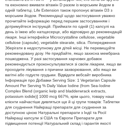
та економно вживати вітамін D разом із морським йодом в
одній таблетці, Life Extension також пропонує вітамін D3 з
морським йодом. Рекомендації щодо застосування уважно
прочитайте інформацію перед першим застосуванням і
дотримуйтеся інструкцій. Приймати по одній (1) капсулі на
день із їжею або натщесерце, або відповідно до рекомендацій
лікаря. Інші інтерфейси Microcrystalline cellulose, vegetable
cellulose (capsule), vegetable stearate, silica. Попередження
Зберігати в недоступному для дітей місці. Не перевищуйте
рекомендовану дозу. Не придбайте, якщо захисна мембрана
пошкоджена. У разі застосування харчових добавок
рекомендується проконсультуватися зі своїм лікарем, якщо ви
проходите лікування з причини захворювання, або якщо ви
вагітні або годуєте грудьми. Відвідати вебсайт виробника
Інформація про Добавки Serving Size: 1 Vegetarian Capsule
Amount Per Serving % Daily Value Iodine (from Sea-Iodine
Complex Blend (organic kelp and bladderwrack extracts,
potassium iodide)] 1000 mcg 667%, крім цього, товару наші
клієнти найчастіше дивляться ще й ці групи товарів: Таблетки
для схуднення Найкращі препарати для схуднення за
доступною ціною Натуральні препарати з Індії та Росії
Найкращі капсули зі США та Європи Препарати для
підвищення потенції Натуральний склад і гарантія якості