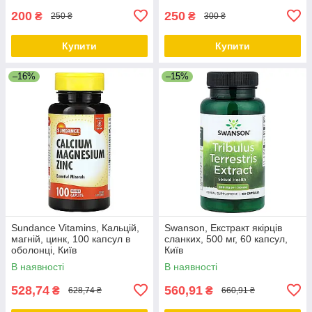
200
250
₴
₴
250 ₴
300 ₴
Купити
Купити
–16%
–15%
Sundance Vitamins, Кальцій,
Swanson, Екстракт якірців
магній, цинк, 100 капсул в
сланких, 500 мг, 60 капсул,
оболонці, Київ
Київ
В наявності
В наявності
528,74
560,91
₴
₴
628,74 ₴
660,91 ₴