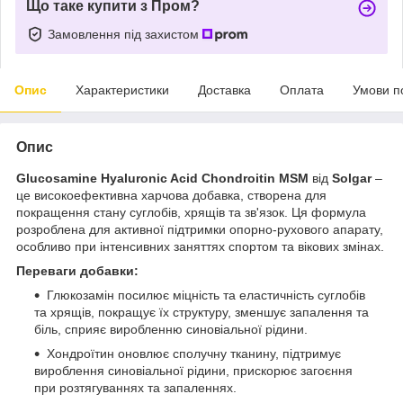
Що таке купити з Пром?
Замовлення під захистом
Опис
Характеристики
Доставка
Оплата
Умови п
Опис
Glucosamine Hyaluronic Acid Chondroitin MSM
від
Solgar
–
це високоефективна харчова добавка, створена для
покращення стану суглобів, хрящів та зв'язок. Ця формула
розроблена для активної підтримки опорно-рухового апарату,
особливо при інтенсивних заняттях спортом та вікових змінах.
Переваги добавки:
Глюкозамін посилює міцність та еластичність суглобів
та хрящів, покращує їх структуру, зменшує запалення та
біль, сприяє виробленню синовіальної рідини.
Хондроїтин оновлює сполучну тканину, підтримує
вироблення синовіальної рідини, прискорює загоєння
при розтягуваннях та запаленнях.