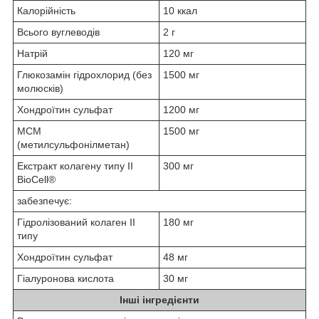
Калорійність
10 ккал
Всього вуглеводів
2 г
Натрій
120 мг
Глюкозамін гідрохлорид (без
1500 мг
молюсків)
Хондроїтин сульфат
1200 мг
МСМ
1500 мг
(метилсульфонілметан)
Екстракт колагену типу II
300 мг
BioCell®
забезпечує:
Гідролізований колаген II
180 мг
типу
Хондроїтин сульфат
48 мг
Гіалуронова кислота
30 мг
Інші інгредієнти