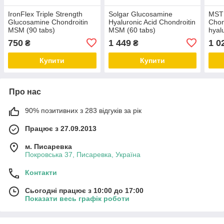
IronFlex Triple Strength
Solgar Glucosamine
MST
Glucosamine Chondroitin
Hyaluronic Acid Chondroitin
Chon
MSM (90 tabs)
MSM (60 tabs)
hyalu
750
1 449
1 0
₴
₴
Купити
Купити
Про нас
90% позитивних з 283 відгуків за рік
Працює з 27.09.2013
м. Писаревка
Покровська 37, Писаревка, Україна
Контакти
Сьогодні працює з 10:00 до 17:00
Показати весь графік роботи