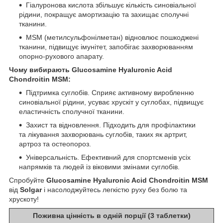
Гіалуронова кислота збільшує кількість синовіальної
рідини, покращує амортизацію та захищає сполучні
тканини.
MSM (метилсульфонілметан) відновлює пошкоджені
тканини, підвищує імунітет, запобігає захворюванням
опорно-рухового апарату.
Чому вибирають Glucosamine Hyaluronic Acid
Chondroitin MSM:
Підтримка суглобів. Сприяє активному виробленню
синовіальної рідини, усуває хрускіт у суглобах, підвищує
еластичність сполучної тканини.
Захист та відновлення. Підходить для профілактики
та лікування захворювань суглобів, таких як артрит,
артроз та остеопороз.
Універсальність. Ефективний для спортсменів усіх
напрямків та людей із віковими змінами суглобів.
Спробуйте
Glucosamine Hyaluronic Acid Chondroitin MSM
від
Solgar
і насолоджуйтесь легкістю руху без болю та
хрускоту!
Поживна цінність в одній порції (3 таблетки)