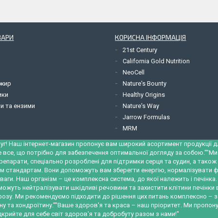
ВАРИ
КОРИСНА ІНФОРМАЦІЯ
21st Century
California Gold Nutrition
NeoCell
 жир
Nature's Bounty
ики
Healthy Origins
и та ензими
Nature's Way
Jarrow Formulas
MRM
уг! Наш інтернет-магазин пропонує вам широкий асортимент продукції для
е все, що потрібно для забезпечення оптимальної догляду за собою.""М
репарати, спеціально розроблені для підтримки серця та судин, а тако
м стандартам. Вони допоможуть вам зберегти енергію, нормалізувати ф
ваги. Наш організм – це комплексна система, до якої належить і печінк
можуть нейтралізувати шкідливі речовини та захистити клітини печінки
трозу. Ми рекомендуємо підходити до рішення цих питань комплексно – 
у та хондроїтину.""Ваше здоров'я та краса – наш пріоритет. Ми пропону
крийте для себе світ здоров'я та добробуту разом з нами!"