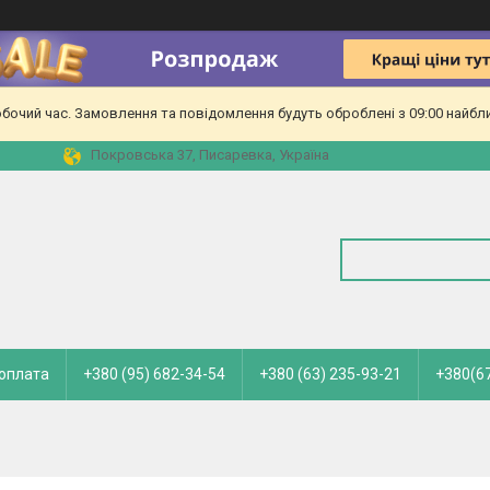
обочий час. Замовлення та повідомлення будуть оброблені з 09:00 найбл
Покровська 37, Писаревка, Україна
 оплата
+380 (95) 682-34-54
+380 (63) 235-93-21
+380(67