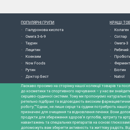
ПОПУЛЯРНІ ГРУПИ
КРАЩІ ТО
Гіалуронова кислота
Колаген
Омега 3-6-9
Соглар
Таурин
Омега-3
Лецитин
Рибячий
Коензим
Пробіот
Now Foods
Фермент
Рутин
Біотин
Доктор Бест
Natrol
Ласкаво просимо на сторінку нашої колекції товарів та посл
до косметики та спортивного харчування – у нас ви знайдет
серцево-судинної системи. Тому ми пропонуємо натуральні п
ретельно підібрані та відповідають високим фармацевтични
роботу.""Однак, не лише серце та судини потребують нашої у
призначені для очищення та відновлення печінки. Вони допо
продукти для збереження здоров'я суглобів, артриту та ар
навантажень та спеціальних препаратів на основі глюкозамін
допоможуть вам зберегти активність та життєву радість. Від