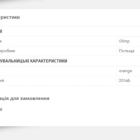
еристики
І
к
Olimp
виробник
Польща
УВАЛЬНИЦЬКІ ХАРАКТЕРИСТИКИ
orange
ня
20 tab
ація для замовлення
 ₴