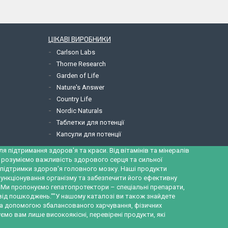
ЦІКАВІ ВИРОБНИКИ
Carlson Labs
Thorne Research
Garden of Life
Nature's Answer
Country Life
Nordic Naturals
Таблетки для потенції
Капсули для потенції
 підтримання здоров'я та краси. Від вітамінів та мінералів
и розуміємо важливість здорового серця та сильної
ж підтримки здоров'я головного мозку. Наші продукти
ункціонування організму та забезпечити його ефективну
а. Ми пропонуємо гепатопротектори – спеціальні препарати,
 від пошкоджень.""У нашому каталозі ви також знайдете
за допомогою збалансованого харчування, фізичних
ємо вам лише високоякісні, перевірені продукти, які