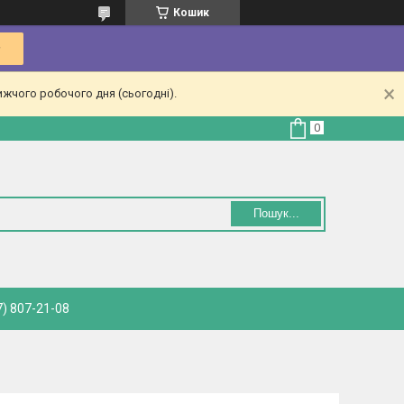
Кошик
ижчого робочого дня (сьогодні).
Пошук...
) 807-21-08