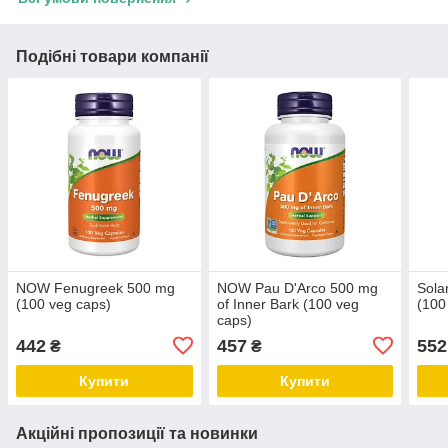
Подібні товари компанії
NOW Fenugreek 500 mg
NOW Pau D'Arco 500 mg
Sola
(100 veg caps)
of Inner Bark (100 veg
(100
caps)
442
457
552
₴
₴
Купити
Купити
Акційні пропозиції та новинки