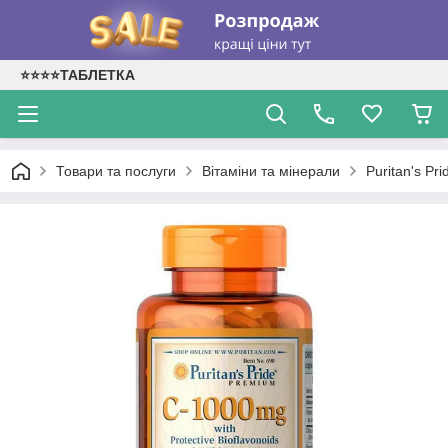
⭐⭐⭐⭐ТАБЛЕТКА
Товари та послуги
Вітаміни та мінерали
Puritan's Pr