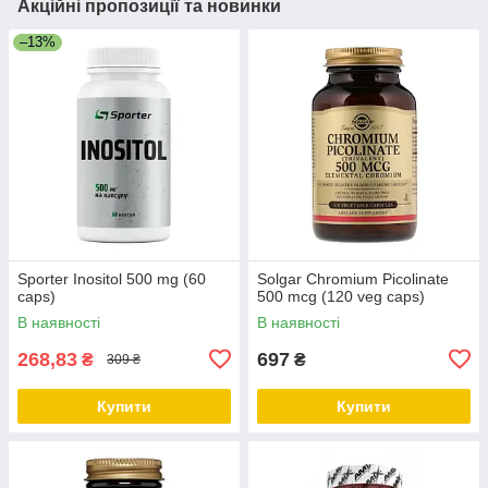
Акційні пропозиції та новинки
–13%
Sporter Inositol 500 mg (60
Solgar Chromium Picolinate
caps)
500 mcg (120 veg caps)
В наявності
В наявності
268,83
697
₴
₴
309 ₴
Купити
Купити