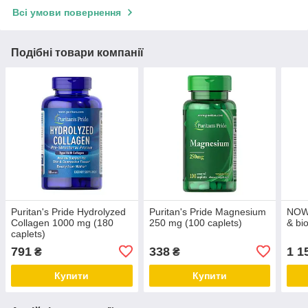
Всі умови повернення
Подібні товари компанії
Puritan's Pride Hydrolyzed
Puritan's Pride Magnesium
NOW 
Collagen 1000 mg (180
250 mg (100 caplets)
& bi
caplets)
791
338
1 1
₴
₴
Купити
Купити