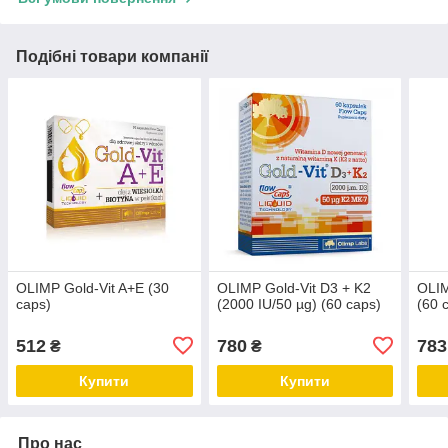
Подібні товари компанії
OLIMP Gold-Vit A+E (30
OLIMP Gold-Vit D3 + K2
OLI
caps)
(2000 IU/50 µg) (60 caps)
(60 
512
780
783
₴
₴
Купити
Купити
Про нас